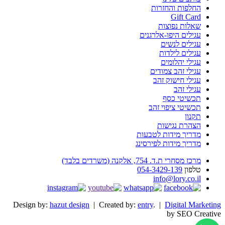
החלפות והחזרות
Gift Card
שאלות נפוצות
עגילים היפו-אלרגנים
עגילים לנשים
עגילים לילדות
עגילי יהלומים
עגילי זהב צמודים
עגילי חישוק זהב
עגילי זהב
תכשיטי כסף
תכשיטי ציפוי זהב
תקנון
הצהרת נגישות
מדריך מידות לטבעות
מדריך מידות לפירסינג
מרכז מסחרי ת.ד. 754, אלקנה (משרדים בלבד)
טלפון
054-3429-139
info@lory.co.il
Design by:
hazut design
| Created by:
entry
. |
Digital Marketing
by SEO Creative