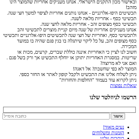
ובאישור מכון התקנים הישראלי. אנחנו מעניקים אחריות שהמוצר הינו
מזהב!
תכשיטים היפו-אלרגניים - אנחנו נותנים אחריות לציפוי למשך חצי שנה.
תכשיטי כסף - אחריות מלאה לשנה.
תכשיטי כסף מצופים זהב - אחריות מלאה לחצי שנה.
אנחנו מעניקים אחריות של שנה מיום קניית מוצרים לתכשיטי זהב
ולתכשיטי כסף, ואחריות של חצי שנה לתכשיטים היפו-אלרגניים ותכשיטי
כסף מצופים זהב, על כל ליקוי שיתגלה בו בגין פגם שהיה בו במועד
המכירה.
חשוב לנו לציין כי האחריות איננה כוללת שברים, קרעים, מכות או
שריטות. במסגרת האחריות יתוקן או יוחלף התכשיט אך ורק בשל פגם .
ואם אני לא מרוצה?
המוצר לא כפי שחשבת? אל דאגה!
ניתן לשלוח אלינו את התכשיט ולקבל קופון לאתר או החזר כספי.
ניתן לקרוא עוד בעמוד "החלפות והחזרות"
שאלות נפוצות
הרשמו לניוזלטר שלנו
נעים מאוד!
הזמנות ומשלוחים
כותבים עלינו