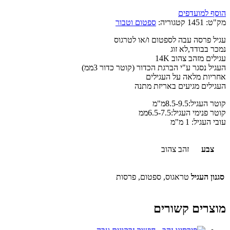
הוסף למועדפים
מק"ט:
1451
קטגוריה:
ספטום וטבור
עגיל פרסה עבה לספטום ו/או לטרגוס
נמכר בבודד,לא זוג
עגילים מזהב צהוב 14K
העגיל נסגר ע"י הברגת הכדור (קוטר כדור 3ממ)
אחריות מלאה על העגילים
העגילים מגיעים באריזת מתנה
קוטר העגיל:8.5-9.5מ"מ
קוטר פנימי העגיל:6.5-7.5ממ
עובי העגיל: 1 מ"מ
צבע
זהב צהוב
סגנון העגיל
טראגוס, ספטום, פרסות
מוצרים קשורים