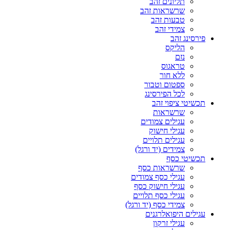
תליונים זהב
שרשראות זהב
טבעות זהב
צמידי זהב
פירסינג זהב
הליקס
נזם
טראגוס
ללא חור
ספטום וטבור
לכל הפירסינג
תכשיטי ציפוי זהב
שרשראות
עגילים צמודים
עגילי חישוק
עגילים תלויים
צמידים (יד ורגל)
תכשיטי כסף
שרשראות כסף
עגילי כסף צמודים
עגילי חישוק כסף
עגילי כסף תלויים
צמידי כסף (יד ורגל)
עגילים היפואלרגנים
עגילי זרקון