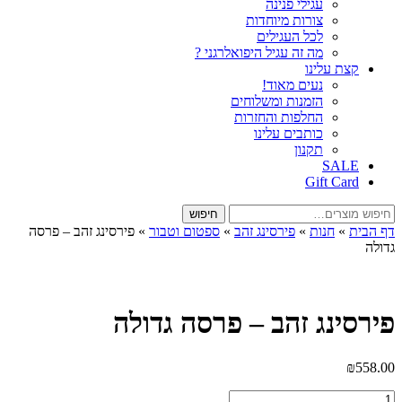
עגילי פנינה
צורות מיוחדות
לכל העגילים
מה זה עגיל היפואלרגני ?
קצת עלינו
נעים מאוד!
הזמנות ומשלוחים
החלפות והחזרות
כותבים עלינו
תקנון
SALE
Gift Card
חיפוש
חיפוש
עבור:
דף הבית
»
חנות
»
פירסינג זהב
»
ספטום וטבור
»
פירסינג זהב – פרסה
גדולה
פירסינג זהב – פרסה גדולה
₪
558.00
כמות