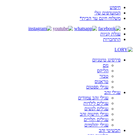
חיפוש
המועדפים שלי
משלוח חינם עד הבית*
עגלת קניות
התחברות
פירסינג טיטניום
נזם
הליקס
טבור
טראגוס
עגילי ספטום
עגילי זהב
עגילי זהב צמודים
עגילים לילדות
עגילים לנשים
עגילי חישוק זהב
עגילים תלויים
עגילי יהלומים
תכשיטי זהב