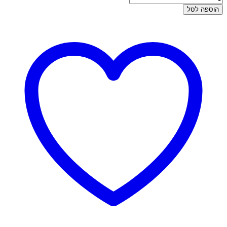
של
הוספה לסל
פירסינג
זהב
-
פרסה
גדולה