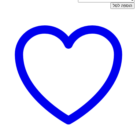
של
הוספה לסל
עגילי
זהב
צמודים
-
רביד
קטן