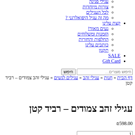
עגילי פנינה
צורות מיוחדות
לכל העגילים
מה זה עגיל היפואלרגני ?
קצת עלינו
נעים מאוד!
הזמנות ומשלוחים
החלפות והחזרות
כותבים עלינו
תקנון
SALE
Gift Card
חיפוש
חיפוש
עבור:
דף הבית
»
חנות
»
עגילי זהב
»
עגילים לנשים
»
עגילי זהב צמודים – רביד
קטן
עגילי זהב צמודים – רביד קטן
₪
598.00
כמות