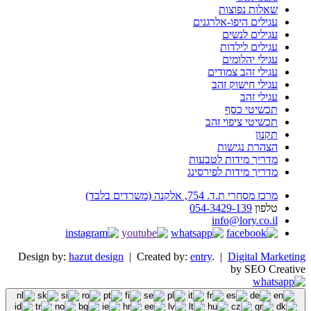
שאלות נפוצות
עגילים היפו-אלרגנים
עגילים לנשים
עגילים לילדות
עגילי יהלומים
עגילי זהב צמודים
עגילי חישוק זהב
עגילי זהב
תכשיטי כסף
תכשיטי ציפוי זהב
תקנון
הצהרת נגישות
מדריך מידות לטבעות
מדריך מידות לפירסינג
מרכז מסחרי ת.ד. 754, אלקנה (משרדים בלבד)
טלפון
054-3429-139
info@lory.co.il
Design by:
hazut design
| Created by:
entry
. |
Digital Marketing
by SEO Creative