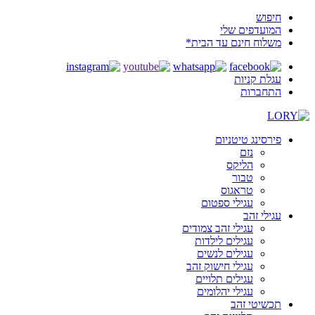
חיפוש
המועדפים שלי
משלוח חינם עד הבית*
עגלת קניות
התחברות
פירסינג טיטניום
נזם
הליקס
טבור
טראגוס
עגילי ספטום
עגילי זהב
עגילי זהב צמודים
עגילים לילדות
עגילים לנשים
עגילי חישוק זהב
עגילים תלויים
עגילי יהלומים
תכשיטי זהב