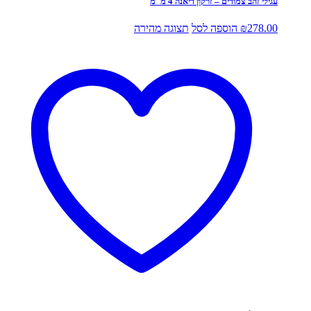
עגילי זהב צמודים – זרקון דיאנה 4 מ"מ
278.00
₪
הוספה לסל
תצוגה מהירה