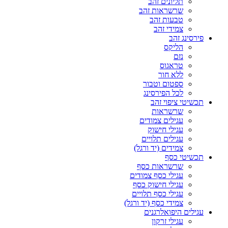
תליונים זהב
שרשראות זהב
טבעות זהב
צמידי זהב
פירסינג זהב
הליקס
נזם
טראגוס
ללא חור
ספטום וטבור
לכל הפירסינג
תכשיטי ציפוי זהב
שרשראות
עגילים צמודים
עגילי חישוק
עגילים תלויים
צמידים (יד ורגל)
תכשיטי כסף
שרשראות כסף
עגילי כסף צמודים
עגילי חישוק כסף
עגילי כסף תלויים
צמידי כסף (יד ורגל)
עגילים היפואלרגנים
עגילי זרקון