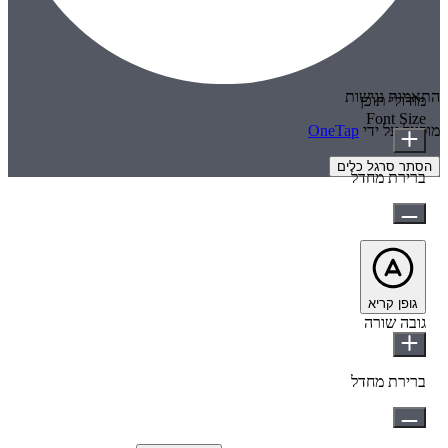
התאמות נגישות
מודולי תוכן
Font Size
מופעל על ידי
OneTap
הסתר סרגל כלים
ברירת מחדל
גופן קריא
גובה שורה
ברירת מחדל