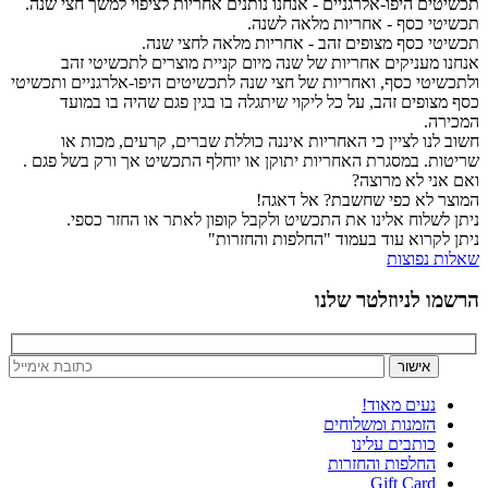
תכשיטים היפו-אלרגניים - אנחנו נותנים אחריות לציפוי למשך חצי שנה.
תכשיטי כסף - אחריות מלאה לשנה.
תכשיטי כסף מצופים זהב - אחריות מלאה לחצי שנה.
אנחנו מעניקים אחריות של שנה מיום קניית מוצרים לתכשיטי זהב
ולתכשיטי כסף, ואחריות של חצי שנה לתכשיטים היפו-אלרגניים ותכשיטי
כסף מצופים זהב, על כל ליקוי שיתגלה בו בגין פגם שהיה בו במועד
המכירה.
חשוב לנו לציין כי האחריות איננה כוללת שברים, קרעים, מכות או
שריטות. במסגרת האחריות יתוקן או יוחלף התכשיט אך ורק בשל פגם .
ואם אני לא מרוצה?
המוצר לא כפי שחשבת? אל דאגה!
ניתן לשלוח אלינו את התכשיט ולקבל קופון לאתר או החזר כספי.
ניתן לקרוא עוד בעמוד "החלפות והחזרות"
שאלות נפוצות
הרשמו לניוזלטר שלנו
נעים מאוד!
הזמנות ומשלוחים
כותבים עלינו
החלפות והחזרות
Gift Card