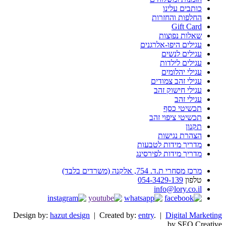
כותבים עלינו
החלפות והחזרות
Gift Card
שאלות נפוצות
עגילים היפו-אלרגנים
עגילים לנשים
עגילים לילדות
עגילי יהלומים
עגילי זהב צמודים
עגילי חישוק זהב
עגילי זהב
תכשיטי כסף
תכשיטי ציפוי זהב
תקנון
הצהרת נגישות
מדריך מידות לטבעות
מדריך מידות לפירסינג
מרכז מסחרי ת.ד. 754, אלקנה (משרדים בלבד)
טלפון
054-3429-139
info@lory.co.il
Design by:
hazut design
| Created by:
entry
. |
Digital Marketing
by SEO Creative