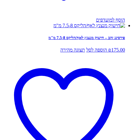
הוסף למועדפים
פירסינג זהב – חישוק מנצנץ לאף/הליקס 7.5-8 מ"מ
175.00
₪
הוספה לסל
תצוגה מהירה