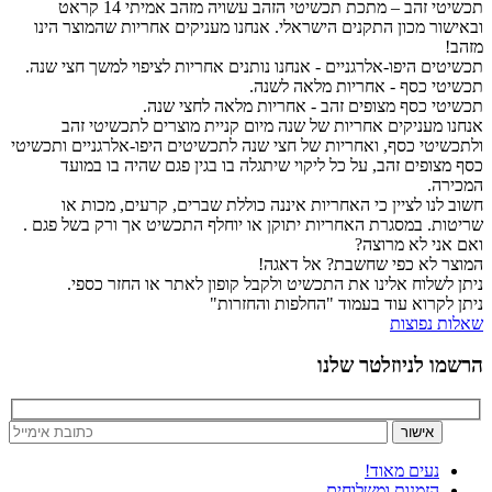
תכשיטי זהב – מתכת תכשיטי הזהב עשויה מזהב אמיתי 14 קראט
ובאישור מכון התקנים הישראלי. אנחנו מעניקים אחריות שהמוצר הינו
מזהב!
תכשיטים היפו-אלרגניים - אנחנו נותנים אחריות לציפוי למשך חצי שנה.
תכשיטי כסף - אחריות מלאה לשנה.
תכשיטי כסף מצופים זהב - אחריות מלאה לחצי שנה.
אנחנו מעניקים אחריות של שנה מיום קניית מוצרים לתכשיטי זהב
ולתכשיטי כסף, ואחריות של חצי שנה לתכשיטים היפו-אלרגניים ותכשיטי
כסף מצופים זהב, על כל ליקוי שיתגלה בו בגין פגם שהיה בו במועד
המכירה.
חשוב לנו לציין כי האחריות איננה כוללת שברים, קרעים, מכות או
שריטות. במסגרת האחריות יתוקן או יוחלף התכשיט אך ורק בשל פגם .
ואם אני לא מרוצה?
המוצר לא כפי שחשבת? אל דאגה!
ניתן לשלוח אלינו את התכשיט ולקבל קופון לאתר או החזר כספי.
ניתן לקרוא עוד בעמוד "החלפות והחזרות"
שאלות נפוצות
הרשמו לניוזלטר שלנו
נעים מאוד!
הזמנות ומשלוחים