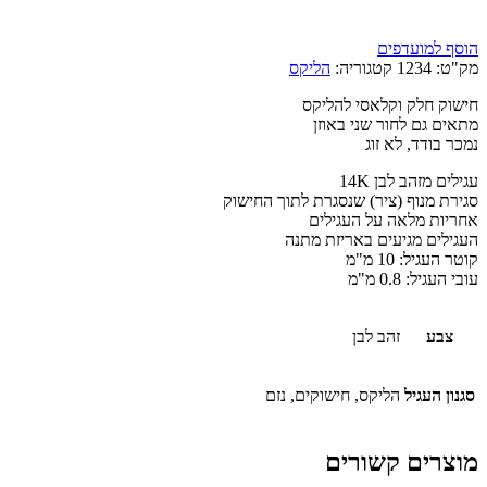
הוסף למועדפים
מק"ט:
1234
קטגוריה:
הליקס
חישוק חלק וקלאסי להליקס
מתאים גם לחור שני באוזן
נמכר בודד, לא זוג
עגילים מזהב לבן 14K
סגירת מנוף (ציר) שנסגרת לתוך החישוק
אחריות מלאה על העגילים
העגילים מגיעים באריזת מתנה
קוטר העגיל: 10 מ"מ
עובי העגיל: 0.8 מ"מ
צבע
זהב לבן
סגנון העגיל
הליקס, חישוקים, נזם
מוצרים קשורים