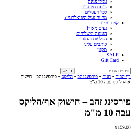
עגילי פנינה
צורות מיוחדות
לכל העגילים
מה זה עגיל היפואלרגני ?
קצת עלינו
נעים מאוד!
הזמנות ומשלוחים
החלפות והחזרות
כותבים עלינו
תקנון
SALE
Gift Card
חיפוש
חיפוש
עבור:
דף הבית
»
חנות
»
פירסינג זהב
»
הליקס
»
פירסינג זהב – חישוק
אף/הליקס עבה 10 מ”מ
פירסינג זהב – חישוק אף/הליקס
עבה 10 מ"מ
₪
159.00