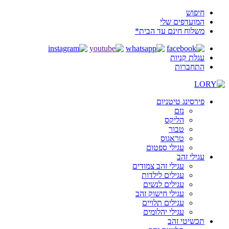
חיפוש
המועדפים שלי
משלוח חינם עד הבית*
עגלת קניות
התחברות
פירסינג טיטניום
נזם
הליקס
טבור
טראגוס
עגילי ספטום
עגילי זהב
עגילי זהב צמודים
עגילים לילדות
עגילים לנשים
עגילי חישוק זהב
עגילים תלויים
עגילי יהלומים
תכשיטי זהב