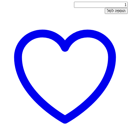
כמות
של
הוספה לסל
פירסינג
זהב
-
חישוק
אף/הליקס
עבה
10
מ"מ