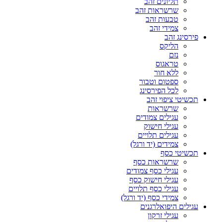
תליונים זהב
שרשראות זהב
טבעות זהב
צמידי זהב
פירסינג זהב
הליקס
נזם
טראגוס
ללא חור
ספטום וטבור
לכל הפירסינג
תכשיטי ציפוי זהב
שרשראות
עגילים צמודים
עגילי חישוק
עגילים תלויים
צמידים (יד ורגל)
תכשיטי כסף
שרשראות כסף
עגילי כסף צמודים
עגילי חישוק כסף
עגילי כסף תלויים
צמידי כסף (יד ורגל)
עגילים היפואלרגנים
עגילי זרקון