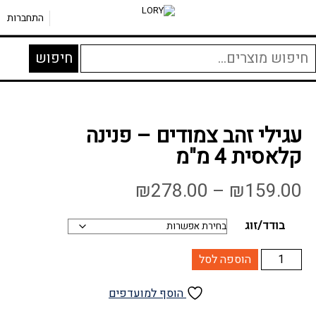
דף הבית
»
עגילי זהב צמודים – פנינה קלאסית 4 מ”מ
חנות
»
עגילי זהב
»
עגילים לנשים
»
התחברות
יפוש
חיפוש
בור:
עגילי זהב צמודים – פנינה
קלאסית 4 מ"מ
טווח
₪
278.00
–
₪
159.00
מחירים:
בודד/זוג
עד
כמות
הוספה לסל
של
עגילי
הוסף למועדפים
זהב