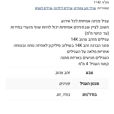
מק"ט:
צמודים
1142
קטגוריות:
עגילי זהב צמודים
,
עגילים לילדות
,
עגילים לנשים
-
פנינה
עגיל פנינה אמיתית לכל אירוע
קלאסית
חשוב לציין שבפנינים אמיתיות יכול להיות שוני מזערי במידות
4
(עד כחצי מ"מ)
מ"מ
עגילים מזהב צהוב 14K
סוגר הברגה זהב 14K בשילוב סיליקון לאחיזה נוחה ובטוחה
אחריות מלאה על העגילים
העגילים מגיעים באריזת מתנה
קוטר העגיל: 4 מ"מ
צבע
זהב צהוב
סגנון העגיל
פנינים
בודד/זוג
בודד, זוג