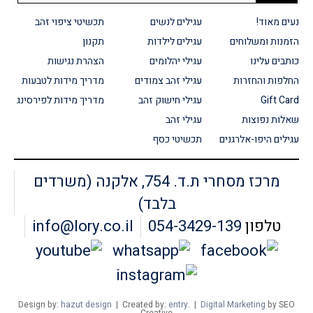
נעים מאוד!
עגילים לנשים
תכשיטי ציפוי זהב
הזמנות ומשלוחים
עגילים לילדות
תקנון
כותבים עלינו
עגילי יהלומים
הצהרת נגישות
החלפות והחזרות
עגילי זהב צמודים
מדריך מידות לטבעות
Gift Card
עגילי חישוק זהב
מדריך מידות לפירסינג
שאלות נפוצות
עגילי זהב
עגילים היפו-אלרגנים
תכשיטי כסף
מרכז מסחרי ת.ד. 754, אלקנה (משרדים
בלבד)
טלפון
054-3429-139
info@lory.co.il
Design by:
hazut design
| Created by:
entry
. |
Digital Marketing
by SEO
Creative