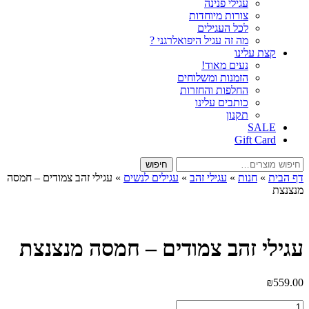
עגילי פנינה
צורות מיוחדות
לכל העגילים
מה זה עגיל היפואלרגני ?
קצת עלינו
נעים מאוד!
הזמנות ומשלוחים
החלפות והחזרות
כותבים עלינו
תקנון
SALE
Gift Card
חיפוש
חיפוש
עבור:
דף הבית
»
חנות
»
עגילי זהב
»
עגילים לנשים
»
עגילי זהב צמודים – חמסה
מנצנצת
עגילי זהב צמודים – חמסה מנצנצת
₪
559.00
כמות