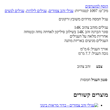
הוסף למועדפים
מק"ט:
1097
קטגוריות:
עגילי זהב צמודים
,
עגילים לילדות
,
עגילים לנשים
עגיל חמסה מדהים משובץ זרקונים
עגילים מזהב צהוב 14K
סוגר הברגה זהב 14K בשילוב סיליקון לאחיזה נוחה ובטוחה
אחריות מלאה על העגילים
העגילים מגיעים באריזת מתנה
אורך העגיל: 6 מ"מ
גובה העגיל: 7.7 מ"מ
צבע
זהב צהוב
סגנון העגיל
חמסות
מוצרים קשורים