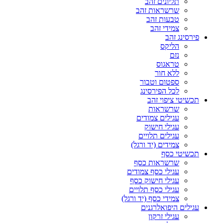
תליונים זהב
שרשראות זהב
טבעות זהב
צמידי זהב
פירסינג זהב
הליקס
נזם
טראגוס
ללא חור
ספטום וטבור
לכל הפירסינג
תכשיטי ציפוי זהב
שרשראות
עגילים צמודים
עגילי חישוק
עגילים תלויים
צמידים (יד ורגל)
תכשיטי כסף
שרשראות כסף
עגילי כסף צמודים
עגילי חישוק כסף
עגילי כסף תלויים
צמידי כסף (יד ורגל)
עגילים היפואלרגנים
עגילי זרקון