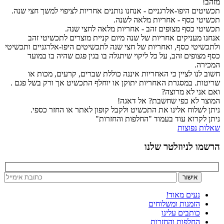
מזהב!
תכשיטים היפו-אלרגניים - אנחנו נותנים אחריות לציפוי למשך חצי שנה.
תכשיטי כסף - אחריות מלאה לשנה.
תכשיטי כסף מצופים זהב - אחריות מלאה לחצי שנה.
אנחנו מעניקים אחריות של שנה מיום קניית מוצרים לתכשיטי זהב
ולתכשיטי כסף, ואחריות של חצי שנה לתכשיטים היפו-אלרגניים ותכשיטי
כסף מצופים זהב, על כל ליקוי שיתגלה בו בגין פגם שהיה בו במועד
המכירה.
חשוב לנו לציין כי האחריות איננה כוללת שברים, קרעים, מכות או
שריטות. במסגרת האחריות יתוקן או יוחלף התכשיט אך ורק בשל פגם .
ואם אני לא מרוצה?
המוצר לא כפי שחשבת? אל דאגה!
ניתן לשלוח אלינו את התכשיט ולקבל קופון לאתר או החזר כספי.
ניתן לקרוא עוד בעמוד "החלפות והחזרות"
שאלות נפוצות
הרשמו לניוזלטר שלנו
נעים מאוד!
הזמנות ומשלוחים
כותבים עלינו
החלפות והחזרות