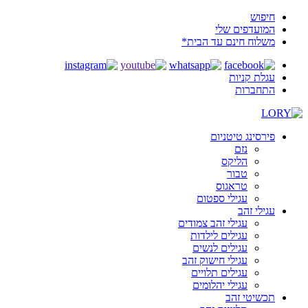
חיפוש
המועדפים שלי
משלוח חינם עד הבית*
עגלת קניות
התחברות
פירסינג טיטניום
נזם
הליקס
טבור
טראגוס
עגילי ספטום
עגילי זהב
עגילי זהב צמודים
עגילים לילדות
עגילים לנשים
עגילי חישוק זהב
עגילים תלויים
עגילי יהלומים
תכשיטי זהב