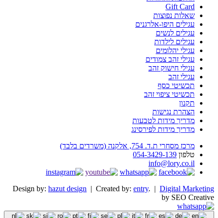
Gift Card
שאלות נפוצות
עגילים היפו-אלרגנים
עגילים לנשים
עגילים לילדות
עגילי יהלומים
עגילי זהב צמודים
עגילי חישוק זהב
עגילי זהב
תכשיטי כסף
תכשיטי ציפוי זהב
תקנון
הצהרת נגישות
מדריך מידות לטבעות
מדריך מידות לפירסינג
מרכז מסחרי ת.ד. 754, אלקנה (משרדים בלבד)
טלפון
054-3429-139
info@lory.co.il
Design by:
hazut design
| Created by:
entry
. |
Digital Marketing
by SEO Creative