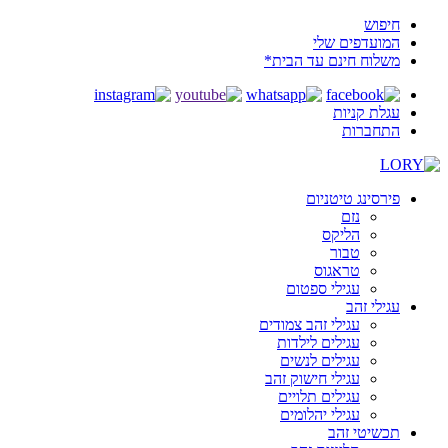
חיפוש
המועדפים שלי
משלוח חינם עד הבית*
עגלת קניות
התחברות
פירסינג טיטניום
נזם
הליקס
טבור
טראגוס
עגילי ספטום
עגילי זהב
עגילי זהב צמודים
עגילים לילדות
עגילים לנשים
עגילי חישוק זהב
עגילים תלויים
עגילי יהלומים
תכשיטי זהב