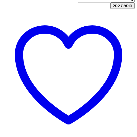
של
הוספה לסל
עגילי
זהב
צמודים
-
ג'ולי
חלק
בינוני