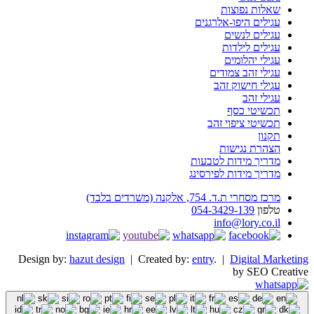
שאלות נפוצות
עגילים היפו-אלרגנים
עגילים לנשים
עגילים לילדות
עגילי יהלומים
עגילי זהב צמודים
עגילי חישוק זהב
עגילי זהב
תכשיטי כסף
תכשיטי ציפוי זהב
תקנון
הצהרת נגישות
מדריך מידות לטבעות
מדריך מידות לפירסינג
מרכז מסחרי ת.ד. 754, אלקנה (משרדים בלבד)
טלפון
054-3429-139
info@lory.co.il
Design by:
hazut design
| Created by:
entry
. |
Digital Marketing
by SEO Creative