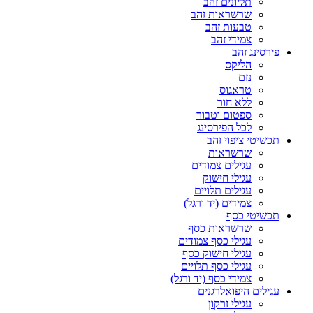
תליונים זהב
שרשראות זהב
טבעות זהב
צמידי זהב
פירסינג זהב
הליקס
נזם
טראגוס
ללא חור
ספטום וטבור
לכל הפירסינג
תכשיטי ציפוי זהב
שרשראות
עגילים צמודים
עגילי חישוק
עגילים תלויים
צמידים (יד ורגל)
תכשיטי כסף
שרשראות כסף
עגילי כסף צמודים
עגילי חישוק כסף
עגילי כסף תלויים
צמידי כסף (יד ורגל)
עגילים היפואלרגנים
עגילי זרקון