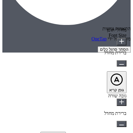
התאמות נגישות
מודולי תוכן
Font Size
מופעל על ידי
OneTap
הסתר סרגל כלים
ברירת מחדל
גופן קריא
גובה שורה
ברירת מחדל