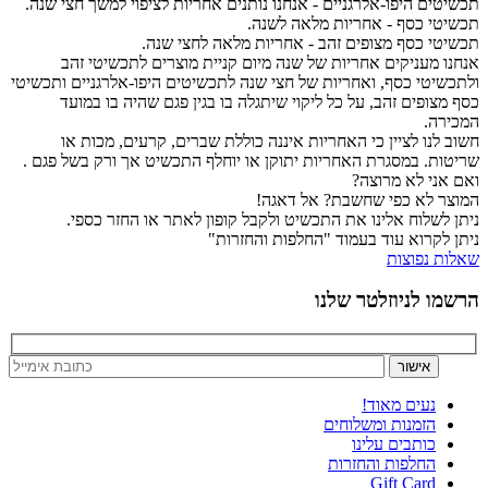
תכשיטים היפו-אלרגניים - אנחנו נותנים אחריות לציפוי למשך חצי שנה.
תכשיטי כסף - אחריות מלאה לשנה.
תכשיטי כסף מצופים זהב - אחריות מלאה לחצי שנה.
אנחנו מעניקים אחריות של שנה מיום קניית מוצרים לתכשיטי זהב
ולתכשיטי כסף, ואחריות של חצי שנה לתכשיטים היפו-אלרגניים ותכשיטי
כסף מצופים זהב, על כל ליקוי שיתגלה בו בגין פגם שהיה בו במועד
המכירה.
חשוב לנו לציין כי האחריות איננה כוללת שברים, קרעים, מכות או
שריטות. במסגרת האחריות יתוקן או יוחלף התכשיט אך ורק בשל פגם .
ואם אני לא מרוצה?
המוצר לא כפי שחשבת? אל דאגה!
ניתן לשלוח אלינו את התכשיט ולקבל קופון לאתר או החזר כספי.
ניתן לקרוא עוד בעמוד "החלפות והחזרות"
שאלות נפוצות
הרשמו לניוזלטר שלנו
נעים מאוד!
הזמנות ומשלוחים
כותבים עלינו
החלפות והחזרות
Gift Card