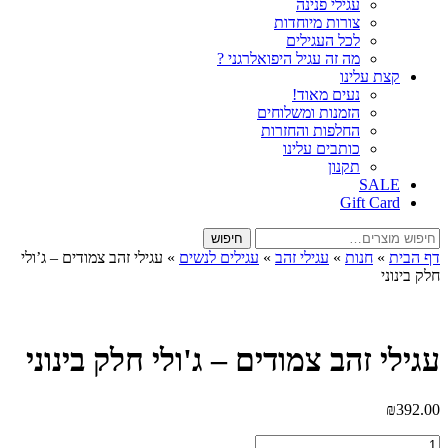
עגילי פנינה
צורות מיוחדות
לכל העגילים
מה זה עגיל היפואלרגני ?
קצת עלינו
נעים מאוד!
הזמנות ומשלוחים
החלפות והחזרות
כותבים עלינו
תקנון
SALE
Gift Card
חיפוש
חיפוש
עבור:
דף הבית
»
חנות
»
עגילי זהב
»
עגילים לנשים
»
עגילי זהב צמודים – ג’ולי
חלק בינוני
עגילי זהב צמודים – ג'ולי חלק בינוני
₪
392.00
כמות