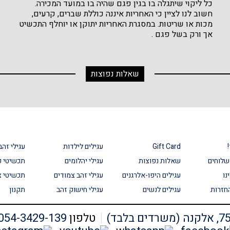
כל ליקוי שיתגלה בו בגין פגם שהיה בו במועד המכירה.
חשוב לנו לציין כי האחריות איננה כוללת שברים, קרעים,
מכות או שריטות. במסגרת האחריות יתוקן או יוחלף התכשיט
אך ורק בשל פגם .
שאלות נפוצות
Gift Card
עגילים לילדות
עגילי זהב
שלוחים
שאלות נפוצות
עגילי יהלומים
תכשיטי 
נו
עגילים היפו-אלרגנים
עגילי זהב צמודים
תכשיטי צ
חזרות
עגילים לנשים
עגילי חישוק זהב
תקנון
טלפון
054-3429-139