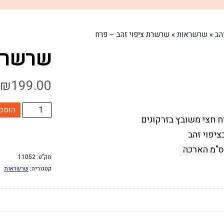
הב
»
שרשראות
»
שרשרת ציפוי זהב – פרח
שרשרת 
₪
199.00
כמות
הוספ
 חצי משובץ בזרקונים
של
שרשרת
ציפוי
מק"ט:
11052
זהב
קטגוריה:
שרשראות
-
פרח