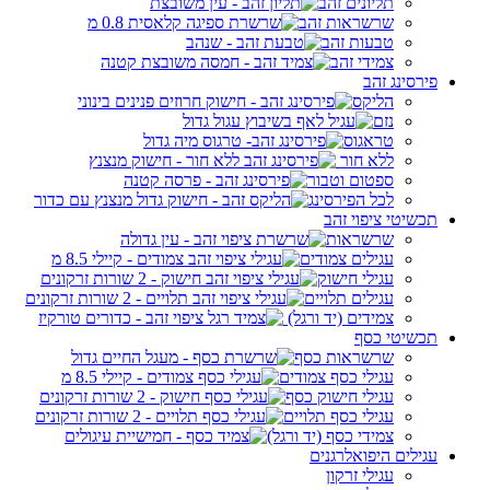
תליונים זהב
שרשראות זהב
טבעות זהב
צמידי זהב
פירסינג זהב
הליקס
נזם
טראגוס
ללא חור
ספטום וטבור
לכל הפירסינג
תכשיטי ציפוי זהב
שרשראות
עגילים צמודים
עגילי חישוק
עגילים תלויים
צמידים (יד ורגל)
תכשיטי כסף
שרשראות כסף
עגילי כסף צמודים
עגילי חישוק כסף
עגילי כסף תלויים
צמידי כסף (יד ורגל)
עגילים היפואלרגנים
עגילי זרקון