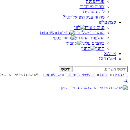
עגילי פנינה
צורות מיוחדות
לכל העגילים
מה זה עגיל היפואלרגני ?
קצת עלינו
נעים מאוד!
הזמנות ומשלוחים
החלפות והחזרות
כותבים עלינו
תקנון
SALE
Gift Card
חיפוש
חיפוש
עבור:
דף הבית
»
חנות
»
תכשיטי ציפוי זהב
»
שרשראות
»
שרשרת ציפוי זהב – מע
🔍