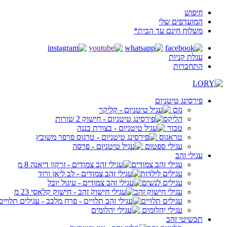
חיפוש
המועדפים שלי
משלוח חינם עד הבית*
עגלת קניות
התחברות
פירסינג טיטניום
נזם
הליקס
טבור
טראגוס
עגילי ספטום
עגילי זהב
עגילי זהב צמודים
עגילים לילדות
עגילים לנשים
עגילי חישוק זהב
עגילים תלויים
עגילי יהלומים
תכשיטי זהב