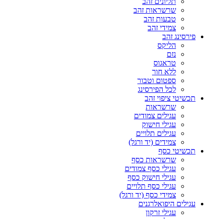
תליונים זהב
שרשראות זהב
טבעות זהב
צמידי זהב
פירסינג זהב
הליקס
נזם
טראגוס
ללא חור
ספטום וטבור
לכל הפירסינג
תכשיטי ציפוי זהב
שרשראות
עגילים צמודים
עגילי חישוק
עגילים תלויים
צמידים (יד ורגל)
תכשיטי כסף
שרשראות כסף
עגילי כסף צמודים
עגילי חישוק כסף
עגילי כסף תלויים
צמידי כסף (יד ורגל)
עגילים היפואלרגנים
עגילי זרקון