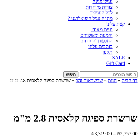
עגילי פנינה
צורות מיוחדות
לכל העגילים
מה זה עגיל היפואלרגני ?
קצת עלינו
נעים מאוד!
הזמנות ומשלוחים
החלפות והחזרות
כותבים עלינו
תקנון
SALE
Gift Card
חיפוש
חיפוש
עבור:
דף הבית
»
חנות
»
שרשראות זהב
»
שרשרת ספיגה קלאסית 2.8 מ”מ
שרשרת ספיגה קלאסית 2.8 מ"מ
טווח
₪
3,319.00
–
₪
2,757.00
מחירים: