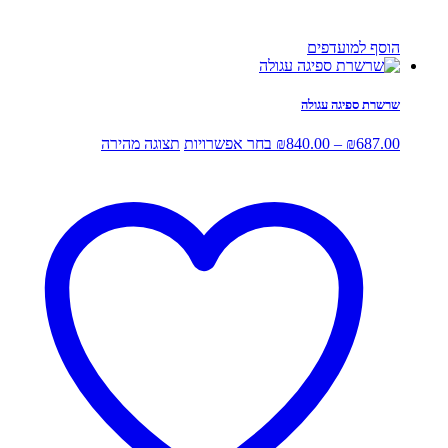
הוסף למועדפים
שרשרת ספיגה עגולה
טווח
למוצר
687.00
₪
–
840.00
₪
בחר אפשרויות
תצוגה מהירה
מחירים:
זה
יש
עד
מספר
סוגים.
ניתן
לבחור
את
האפשרויות
בעמוד
המוצר