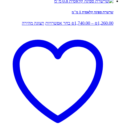
שרשרת ספיגה קלאסית 1 מ"מ
טווח
למוצר
1,260.00
₪
–
1,740.00
₪
בחר אפשרויות
תצוגה מהירה
מחירים:
זה
יש
עד
מספר
סוגים.
ניתן
לבחור
את
האפשרויות
בעמוד
המוצר