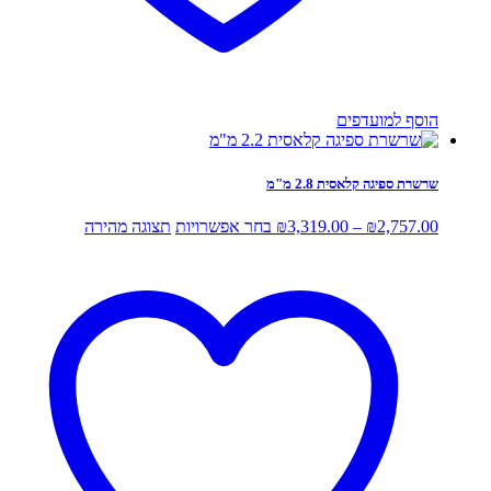
הוסף למועדפים
שרשרת ספיגה קלאסית 2.8 מ"מ
טווח
למוצר
2,757.00
₪
–
3,319.00
₪
בחר אפשרויות
תצוגה מהירה
מחירים:
זה
יש
עד
מספר
סוגים.
ניתן
לבחור
את
האפשרויות
בעמוד
המוצר