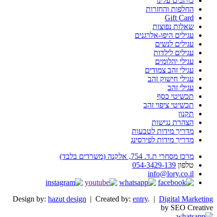
כותבים עלינו
החלפות והחזרות
Gift Card
שאלות נפוצות
עגילים היפו-אלרגנים
עגילים לנשים
עגילים לילדות
עגילי יהלומים
עגילי זהב צמודים
עגילי חישוק זהב
עגילי זהב
תכשיטי כסף
תכשיטי ציפוי זהב
תקנון
הצהרת נגישות
מדריך מידות לטבעות
מדריך מידות לפירסינג
מרכז מסחרי ת.ד. 754, אלקנה (משרדים בלבד)
טלפון
054-3429-139
info@lory.co.il
Design by:
hazut design
| Created by:
entry
. |
Digital Marketing
by SEO Creative