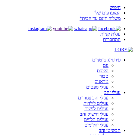
חיפוש
המועדפים שלי
משלוח חינם עד הבית*
עגלת קניות
התחברות
פירסינג טיטניום
נזם
הליקס
טבור
טראגוס
עגילי ספטום
עגילי זהב
עגילי זהב צמודים
עגילים לילדות
עגילים לנשים
עגילי חישוק זהב
עגילים תלויים
עגילי יהלומים
תכשיטי זהב