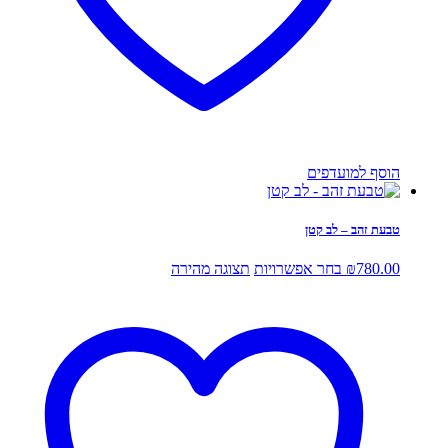
הוסף למועדפים
טבעת זהב – לב קטן
למוצר
780.00
₪
בחר אפשרויות
תצוגה מהירה
זה
יש
מספר
סוגים.
ניתן
לבחור
את
האפשרויות
בעמוד
המוצר