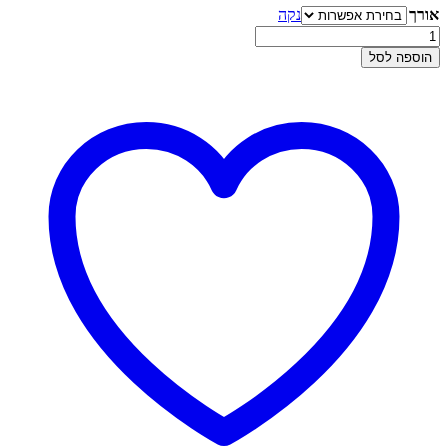
אורך
נקה
עד
כמות
של
הוספה לסל
שרשרת
ספיגה
קלאסית
2.8
מ"מ