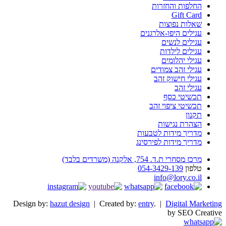
החלפות והחזרות
Gift Card
שאלות נפוצות
עגילים היפו-אלרגנים
עגילים לנשים
עגילים לילדות
עגילי יהלומים
עגילי זהב צמודים
עגילי חישוק זהב
עגילי זהב
תכשיטי כסף
תכשיטי ציפוי זהב
תקנון
הצהרת נגישות
מדריך מידות לטבעות
מדריך מידות לפירסינג
מרכז מסחרי ת.ד. 754, אלקנה (משרדים בלבד)
טלפון
054-3429-139
info@lory.co.il
Design by:
hazut design
| Created by:
entry
. |
Digital Marketing
by SEO Creative