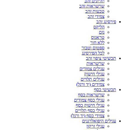
תליונים זהב
שרשראות זהב
טבעות זהב
צמידי זהב
פירסינג זהב
הליקס
נזם
טראגוס
ללא חור
ספטום וטבור
לכל הפירסינג
תכשיטי ציפוי זהב
שרשראות
עגילים צמודים
עגילי חישוק
עגילים תלויים
צמידים (יד ורגל)
תכשיטי כסף
שרשראות כסף
עגילי כסף צמודים
עגילי חישוק כסף
עגילי כסף תלויים
צמידי כסף (יד ורגל)
עגילים היפואלרגנים
עגילי זרקון