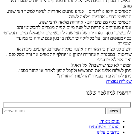
ובאישור מכון התקנים הישראלי. אנחנו מעניקים אחריות שהמוצר הינו
מזהב!
תכשיטים היפו-אלרגניים - אנחנו נותנים אחריות לציפוי למשך חצי שנה.
תכשיטי כסף - אחריות מלאה לשנה.
תכשיטי כסף מצופים זהב - אחריות מלאה לחצי שנה.
אנחנו מעניקים אחריות של שנה מיום קניית מוצרים לתכשיטי זהב
ולתכשיטי כסף, ואחריות של חצי שנה לתכשיטים היפו-אלרגניים ותכשיטי
כסף מצופים זהב, על כל ליקוי שיתגלה בו בגין פגם שהיה בו במועד
המכירה.
חשוב לנו לציין כי האחריות איננה כוללת שברים, קרעים, מכות או
שריטות. במסגרת האחריות יתוקן או יוחלף התכשיט אך ורק בשל פגם .
ואם אני לא מרוצה?
המוצר לא כפי שחשבת? אל דאגה!
ניתן לשלוח אלינו את התכשיט ולקבל קופון לאתר או החזר כספי.
ניתן לקרוא עוד בעמוד "החלפות והחזרות"
שאלות נפוצות
הרשמו לניוזלטר שלנו
נעים מאוד!
הזמנות ומשלוחים
כותבים עלינו