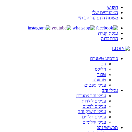
חיפוש
המועדפים שלי
משלוח חינם עד הבית*
עגלת קניות
התחברות
פירסינג טיטניום
נזם
הליקס
טבור
טראגוס
עגילי ספטום
עגילי זהב
עגילי זהב צמודים
עגילים לילדות
עגילים לנשים
עגילי חישוק זהב
עגילים תלויים
עגילי יהלומים
תכשיטי זהב