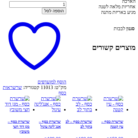
הארכה
כמות
אחריות מלאה לשנה
של
הוספה לסל
מגיע באריזת מתנה
שרשרת
כסף
-
סגנון
לבבות
לב
מנצנץ
מוצרים קשורים
הוסף למועדפים
מק"ט:
11013
קטגוריה:
שרשראות
כסף
שרשרת כסף –
שרשרת כסף – לב
שרשרת כסף –
שרשרת כסף –
עין קטנה
בתוך לב
אנג'לינה עיגול
מגן דוד חצי
משובץ