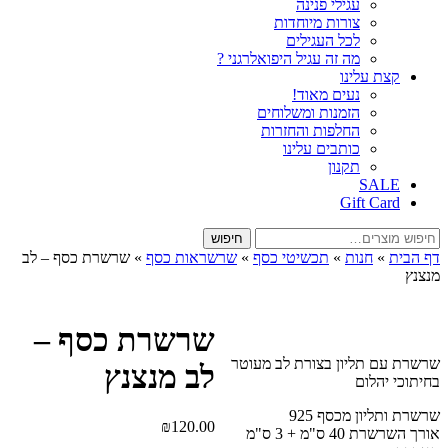
עגילי פנינה
צורות מיוחדות
לכל העגילים
מה זה עגיל היפואלרגני ?
קצת עלינו
נעים מאוד!
הזמנות ומשלוחים
החלפות והחזרות
כותבים עלינו
תקנון
SALE
Gift Card
חיפוש
חיפוש
עבור:
דף הבית
»
חנות
»
תכשיטי כסף
»
שרשראות כסף
»
שרשרת כסף – לב
מנצנץ
שרשרת כסף –
שרשרת עם תליון בצורת לב מעוטר
לב מנצנץ
בחיתוכי יהלום
שרשרת ותליון מכסף 925
₪
120.00
אורך השרשרת 40 ס"מ + 3 ס"מ