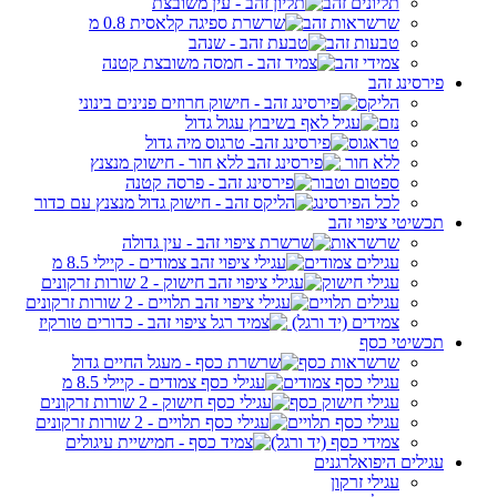
תליונים זהב
שרשראות זהב
טבעות זהב
צמידי זהב
פירסינג זהב
הליקס
נזם
טראגוס
ללא חור
ספטום וטבור
לכל הפירסינג
תכשיטי ציפוי זהב
שרשראות
עגילים צמודים
עגילי חישוק
עגילים תלויים
צמידים (יד ורגל)
תכשיטי כסף
שרשראות כסף
עגילי כסף צמודים
עגילי חישוק כסף
עגילי כסף תלויים
צמידי כסף (יד ורגל)
עגילים היפואלרגנים
עגילי זרקון