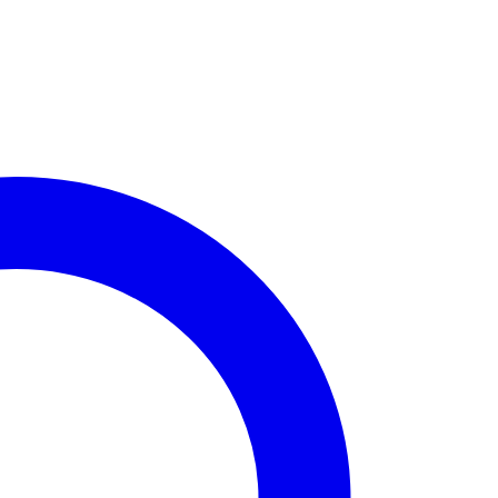
כסף
-
לב
חצי
משובץ