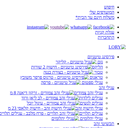
חיפוש
המועדפים שלי
משלוח חינם עד הבית*
עגלת קניות
התחברות
פירסינג טיטניום
נזם
הליקס
טבור
טראגוס
עגילי ספטום
עגילי זהב
עגילי זהב צמודים
עגילים לילדות
עגילים לנשים
עגילי חישוק זהב
עגילים תלויים
עגילי יהלומים
תכשיטי זהב