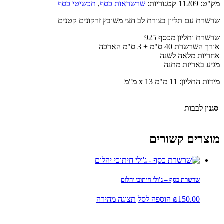
מק"ט:
11209
קטגוריות:
שרשראות כסף
,
תכשיטי כסף
שרשרת עם תליון בצורת לב חצי משובץ זרקונים קטנים
שרשרת ותליון מכסף 925
אורך השרשרת 40 ס"מ + 3 ס"מ הארכה
אחריות מלאה לשנה
מגיע באריזת מתנה
מידות התליון: 11 מ"מ x 13 מ"מ
סגנון
לבבות
מוצרים קשורים
שרשרת כסף – ג'ולי חיתוכי יהלום
150.00
₪
הוספה לסל
תצוגה מהירה