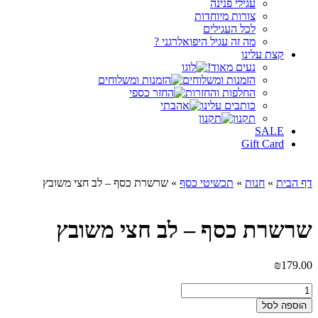
עגילי פנינה
צורות מיוחדות
לכל העגילים
מה זה עגיל היפואלרגני ?
קצת עלינו
נעים מאוד!
הזמנות ומשלוחים
החלפות והחזרות
כותבים עלינו
תקנון
SALE
Gift Card
דף הבית
»
חנות
»
תכשיטי כסף
»
שרשרת כסף – לב חצי משובץ
שרשרת כסף – לב חצי משובץ
₪
179.00
כמות
של
הוספה לסל
שרשרת