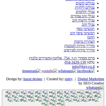
עגילים לנשים
עגילים לילדות
עגילי יהלומים
עגילי זהב צמודים
עגילי חישוק זהב
עגילי זהב
תכשיטי כסף
תכשיטי ציפוי זהב
תקנון
הצהרת נגישות
מדריך מידות לטבעות
מדריך מידות לפירסינג
מרכז מסחרי ת.ד. 754, אלקנה (משרדים בלבד)
טלפון
054-3429-139
info@lory.co.il
Design by:
hazut design
| Created by:
entry
. |
Digital Marketing
by SEO Creative