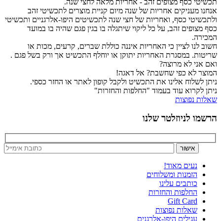
תכשיטי כסף מצופים זהב - אחריות מלאה לחצי שנה.
אנחנו מעניקים אחריות של שנה מיום קניית מוצרים לתכשיטי זהב
ולתכשיטי כסף, ואחריות של חצי שנה לתכשיטים היפו-אלרגניים ותכשיטי
כסף מצופים זהב, על כל ליקוי שיתגלה בו בגין פגם שהיה בו במועד
המכירה.
חשוב לנו לציין כי האחריות איננה כוללת שברים, קרעים, מכות או
שריטות. במסגרת האחריות יתוקן או יוחלף התכשיט אך ורק בשל פגם .
ואם אני לא מרוצה?
המוצר לא כפי שחשבת? אל דאגה!
ניתן לשלוח אלינו את התכשיט ולקבל קופון לאתר או החזר כספי.
ניתן לקרוא עוד בעמוד "החלפות והחזרות"
שאלות נפוצות
הרשמו לניוזלטר שלנו
נעים מאוד!
הזמנות ומשלוחים
כותבים עלינו
החלפות והחזרות
Gift Card
שאלות נפוצות
עגילים היפו-אלרגנים