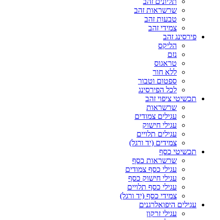
תליונים זהב
שרשראות זהב
טבעות זהב
צמידי זהב
פירסינג זהב
הליקס
נזם
טראגוס
ללא חור
ספטום וטבור
לכל הפירסינג
תכשיטי ציפוי זהב
שרשראות
עגילים צמודים
עגילי חישוק
עגילים תלויים
צמידים (יד ורגל)
תכשיטי כסף
שרשראות כסף
עגילי כסף צמודים
עגילי חישוק כסף
עגילי כסף תלויים
צמידי כסף (יד ורגל)
עגילים היפואלרגנים
עגילי זרקון