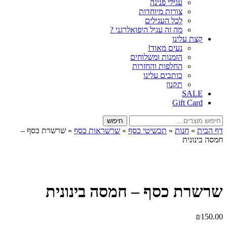
עגילי פנינה
צורות מיוחדות
לכל העגילים
מה זה עגיל היפואלרגני ?
קצת עלינו
נעים מאוד!
הזמנות ומשלוחים
החלפות והחזרות
כותבים עלינו
תקנון
SALE
Gift Card
חיפוש
חיפוש
עבור:
דף הבית
»
חנות
»
תכשיטי כסף
»
שרשראות כסף
»
שרשרת כסף –
חמסה בינונית
שרשרת כסף – חמסה בינונית
₪
150.00