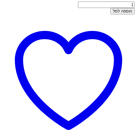
כמות
של
הוספה לסל
שרשרת
כסף
-
חמסה
בינונית