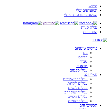
חיפוש
המועדפים שלי
משלוח חינם עד הבית*
עגלת קניות
התחברות
פירסינג טיטניום
נזם
הליקס
טבור
טראגוס
עגילי ספטום
עגילי זהב
עגילי זהב צמודים
עגילים לילדות
עגילים לנשים
עגילי חישוק זהב
עגילים תלויים
עגילי יהלומים
תכשיטי זהב