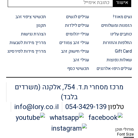
נעים מאוד!
עגילים לנשים
תכשיטי ציפוי זהב
הזמנות ומשלוחים
עגילים לילדות
תקנון
כותבים עלינו
עגילי יהלומים
הצהרת נגישות
החלפות והחזרות
עגילי זהב צמודים
מדריך מידות לטבעות
Gift Card
עגילי חישוק זהב
מדריך מידות לפירסינג
שאלות נפוצות
עגילי זהב
עגילים היפו-אלרגנים
תכשיטי כסף
מרכז מסחרי ת.ד. 754, אלקנה (משרדים
בלבד)
טלפון
054-3429-139
info@lory.co.il
מודולי תוכן
Font Size