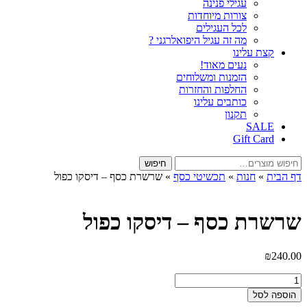
עגילי פנינה
צורות מיוחדות
לכל העגילים
מה זה עגיל היפואלרגני ?
קצת עלינו
נעים מאוד!
הזמנות ומשלוחים
החלפות והחזרות
כותבים עלינו
תקנון
SALE
Gift Card
חיפוש
חיפוש
עבור:
דף הבית
»
חנות
»
תכשיטי כסף
»
שרשרת כסף – דיסקו כפול
שרשרת כסף – דיסקו כפול
₪
240.00
כמות
של
הוספה לסל
שרשרת