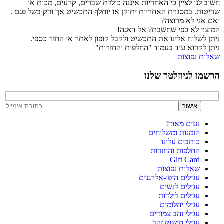
חשוב לנו לציין כי האחריות איננה כוללת שברים, קרעים, מכות או
שריטות. במסגרת האחריות יתוקן או יוחלף התכשיט אך ורק בשל פגם .
ואם אני לא מרוצה?
המוצר לא כפי שחשבת? אל דאגה!
ניתן לשלוח אלינו את התכשיט ולקבל קופון לאתר או החזר כספי.
ניתן לקרוא עוד בעמוד "החלפות והחזרות"
שאלות נפוצות
הרשמו לניוזלטר שלנו
נעים מאוד!
הזמנות ומשלוחים
כותבים עלינו
החלפות והחזרות
Gift Card
שאלות נפוצות
עגילים היפו-אלרגנים
עגילים לנשים
עגילים לילדות
עגילי יהלומים
עגילי זהב צמודים
עגילי חישוק זהב