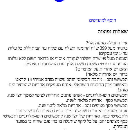
הוסף למועדפים
שאלות נפוצות
איך החבילה מגיעה אלי?
בקנייה מעל 399 ש"ח ההזמנה תשלח עם שליח עד הבית ללא כל עלות
עד 5 ימי עסקים!
הזמנות מעל 99 ש"ח יישלחו לנקודת איסוף או בדואר רשום ללא עלות!
הודעה עם פרטי משלוח תשלח אליך עם החשבונית באימייל.
האם יש אחריות על המוצרים?
ברור, יש אחריות מלאה!
תכשיטי זהב – מתכת תכשיטי הזהב עשויה מזהב אמיתי 14 קראט
ובאישור מכון התקנים הישראלי. אנחנו מעניקים אחריות שהמוצר הינו
מזהב!
תכשיטים היפו-אלרגניים - אנחנו נותנים אחריות לציפוי למשך חצי שנה.
תכשיטי כסף - אחריות מלאה לשנה.
תכשיטי כסף מצופים זהב - אחריות מלאה לחצי שנה.
אנחנו מעניקים אחריות של שנה מיום קניית מוצרים לתכשיטי זהב
ולתכשיטי כסף, ואחריות של חצי שנה לתכשיטים היפו-אלרגניים ותכשיטי
כסף מצופים זהב, על כל ליקוי שיתגלה בו בגין פגם שהיה בו במועד
המכירה.