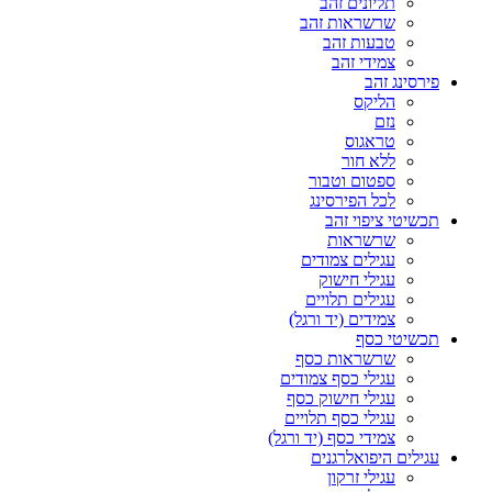
תליונים זהב
שרשראות זהב
טבעות זהב
צמידי זהב
פירסינג זהב
הליקס
נזם
טראגוס
ללא חור
ספטום וטבור
לכל הפירסינג
תכשיטי ציפוי זהב
שרשראות
עגילים צמודים
עגילי חישוק
עגילים תלויים
צמידים (יד ורגל)
תכשיטי כסף
שרשראות כסף
עגילי כסף צמודים
עגילי חישוק כסף
עגילי כסף תלויים
צמידי כסף (יד ורגל)
עגילים היפואלרגנים
עגילי זרקון