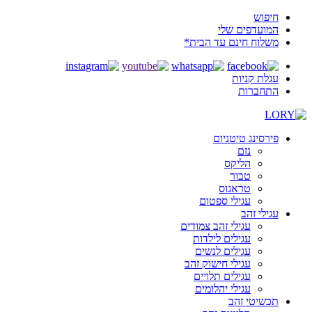
חיפוש
המועדפים שלי
משלוח חינם עד הבית*
עגלת קניות
התחברות
פירסינג טיטניום
נזם
הליקס
טבור
טראגוס
עגילי ספטום
עגילי זהב
עגילי זהב צמודים
עגילים לילדות
עגילים לנשים
עגילי חישוק זהב
עגילים תלויים
עגילי יהלומים
תכשיטי זהב