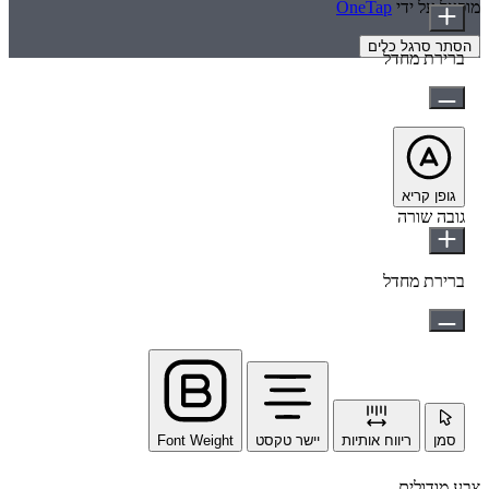
מופעל על ידי
OneTap
הסתר סרגל כלים
ברירת מחדל
גופן קריא
גובה שורה
ברירת מחדל
סמן
ריווח אותיות
יישר טקסט
Font Weight
צבע מודולים