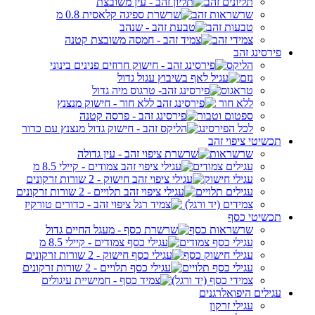
תליונים זהב
שרשראות זהב
טבעות זהב
צמידי זהב
פירסינג זהב
הליקס
נזם
טראגוס
ללא חור
ספטום וטבור
לכל הפירסינג
תכשיטי ציפוי זהב
שרשראות
עגילים צמודים
עגילי חישוק
עגילים תלויים
צמידים (יד ורגל)
תכשיטי כסף
שרשראות כסף
עגילי כסף צמודים
עגילי חישוק כסף
עגילי כסף תלויים
צמידי כסף (יד ורגל)
עגילים היפואלרגנים
עגילי זרקון