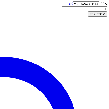
אורך
נקה
עד
כמות
של
הוספה לסל
שרשרת
ותליון
זהב
-
מגן
דוד
דו
צדדי
קטן