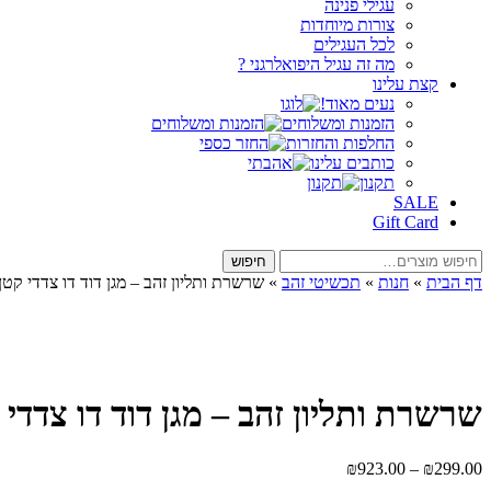
עגילי פנינה
צורות מיוחדות
לכל העגילים
מה זה עגיל היפואלרגני ?
קצת עלינו
נעים מאוד!
הזמנות ומשלוחים
החלפות והחזרות
כותבים עלינו
תקנון
SALE
Gift Card
חיפוש
חיפוש
עבור:
דף הבית
»
חנות
»
תכשיטי זהב
»
שרשרת ותליון זהב – מגן דוד דו צדדי קטן
שרשרת ותליון זהב – מגן דוד דו צדדי 
טווח
₪
923.00
–
₪
299.00
מחירים: