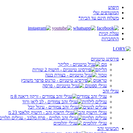
חיפוש
המועדפים שלי
משלוח חינם עד הבית*
עגלת קניות
התחברות
פירסינג טיטניום
נזם
הליקס
טבור
טראגוס
עגילי ספטום
עגילי זהב
עגילי זהב צמודים
עגילים לילדות
עגילים לנשים
עגילי חישוק זהב
עגילים תלויים
עגילי יהלומים
תכשיטי זהב