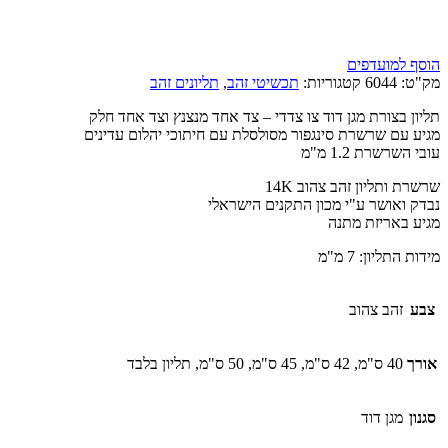
הוסף למועדפים
מק"ט:
6044
קטגוריות:
תכשיטי זהב
,
תליונים זהב
תליון בצורת מגן דוד צו צדדי – צד אחד מנצנץ וצד אחד חלק
מגיע עם שרשרת סינגפור מסולסלת עם חיתוכי יהלום עדינים
עובי השרשרת 1.2 מ"מ
שרשרת ותליון זהב צהוב 14K
נבדק ואושר ע"י מכון התקנים הישראלי
מגיע באריזת מתנה
מידות התליון: 7 מ"מ
צבע
זהב צהוב
אורך
40 ס"מ, 42 ס"מ, 45 ס"מ, 50 ס"מ, תליון בלבד
סגנון
מגן דוד