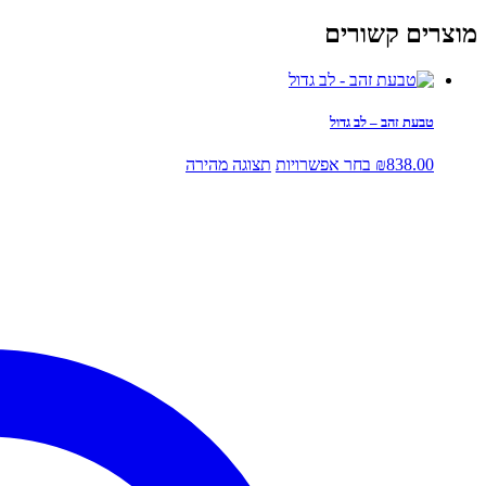
מוצרים קשורים
טבעת זהב – לב גדול
למוצר
838.00
₪
בחר אפשרויות
תצוגה מהירה
זה
יש
מספר
סוגים.
ניתן
לבחור
את
האפשרויות
בעמוד
המוצר