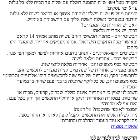
בקנייה מעל 399 ש"ח ההזמנה תשלח עם שליח עד הבית ללא כל עלות
עד 5 ימי עסקים!
הזמנות מעל 99 ש"ח יישלחו לנקודת איסוף או בדואר רשום ללא עלות!
הודעה עם פרטי משלוח תשלח אליך עם החשבונית באימייל.
האם יש אחריות על המוצרים?
ברור, יש אחריות מלאה!
תכשיטי זהב – מתכת תכשיטי הזהב עשויה מזהב אמיתי 14 קראט
ובאישור מכון התקנים הישראלי. אנחנו מעניקים אחריות שהמוצר הינו
מזהב!
תכשיטים היפו-אלרגניים - אנחנו נותנים אחריות לציפוי למשך חצי שנה.
תכשיטי כסף - אחריות מלאה לשנה.
תכשיטי כסף מצופים זהב - אחריות מלאה לחצי שנה.
אנחנו מעניקים אחריות של שנה מיום קניית מוצרים לתכשיטי זהב
ולתכשיטי כסף, ואחריות של חצי שנה לתכשיטים היפו-אלרגניים ותכשיטי
כסף מצופים זהב, על כל ליקוי שיתגלה בו בגין פגם שהיה בו במועד
המכירה.
חשוב לנו לציין כי האחריות איננה כוללת שברים, קרעים, מכות או
שריטות. במסגרת האחריות יתוקן או יוחלף התכשיט אך ורק בשל פגם .
ואם אני לא מרוצה?
המוצר לא כפי שחשבת? אל דאגה!
ניתן לשלוח אלינו את התכשיט ולקבל קופון לאתר או החזר כספי.
ניתן לקרוא עוד בעמוד "החלפות והחזרות"
שאלות נפוצות
הרשמו לניוזלטר שלנו