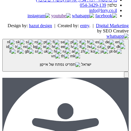
טלפון
054-3429-139
info@lory.co.il
Design by:
hazut design
| Created by:
entry
. |
Digital Marketing
by SEO Creative
ישראל