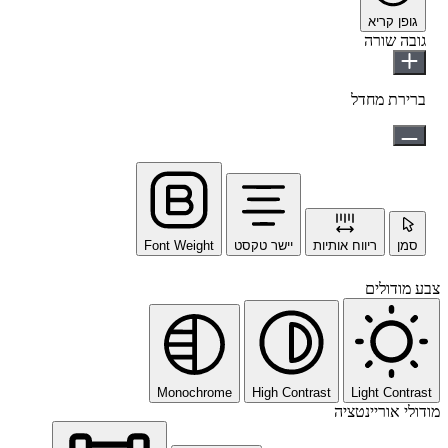
גופן קריא
גובה שורה
ברירת מחדל
סמן
ריווח אותיות
יישר טקסט
Font Weight
צבע מודולים
Monochrome
High Contrast
Light Contrast
מודולי אוריינטציה