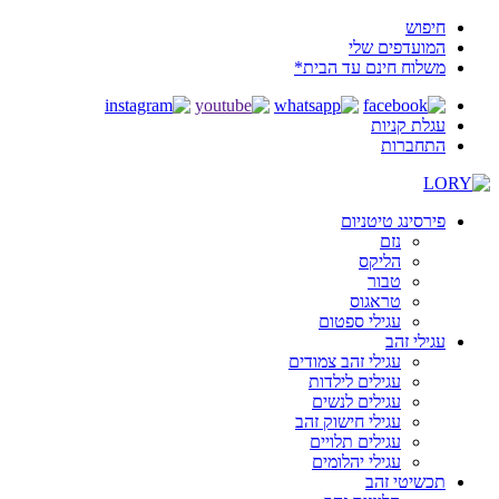
חיפוש
המועדפים שלי
משלוח חינם עד הבית*
עגלת קניות
התחברות
פירסינג טיטניום
נזם
הליקס
טבור
טראגוס
עגילי ספטום
עגילי זהב
עגילי זהב צמודים
עגילים לילדות
עגילים לנשים
עגילי חישוק זהב
עגילים תלויים
עגילי יהלומים
תכשיטי זהב