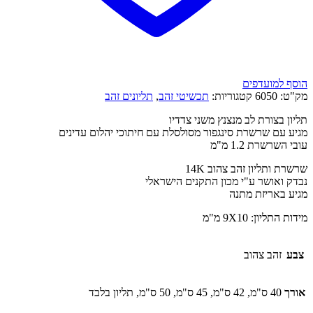
הוסף למועדפים
מק"ט:
6050
קטגוריות:
תכשיטי זהב
,
תליונים זהב
תליון בצורת לב מנצנץ משני צדדיו
מגיע עם שרשרת סינגפור מסולסלת עם חיתוכי יהלום עדינים
עובי השרשרת 1.2 מ"מ
שרשרת ותליון זהב צהוב 14K
נבדק ואושר ע"י מכון התקנים הישראלי
מגיע באריזת מתנה
מידות התליון: 9X10 מ"מ
צבע
זהב צהוב
אורך
40 ס"מ, 42 ס"מ, 45 ס"מ, 50 ס"מ, תליון בלבד