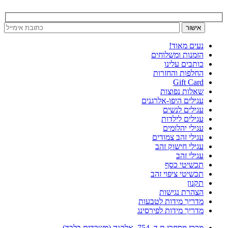
נעים מאוד!
הזמנות ומשלוחים
כותבים עלינו
החלפות והחזרות
Gift Card
שאלות נפוצות
עגילים היפו-אלרגנים
עגילים לנשים
עגילים לילדות
עגילי יהלומים
עגילי זהב צמודים
עגילי חישוק זהב
עגילי זהב
תכשיטי כסף
תכשיטי ציפוי זהב
תקנון
הצהרת נגישות
מדריך מידות לטבעות
מדריך מידות לפירסינג
מרכז מסחרי ת.ד. 754, אלקנה (משרדים בלבד)