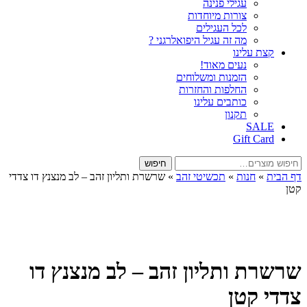
עגילי פנינה
צורות מיוחדות
לכל העגילים
מה זה עגיל היפואלרגני ?
קצת עלינו
נעים מאוד!
הזמנות ומשלוחים
החלפות והחזרות
כותבים עלינו
תקנון
SALE
Gift Card
חיפוש
חיפוש
עבור:
דף הבית
»
חנות
»
תכשיטי זהב
»
שרשרת ותליון זהב – לב מנצנץ דו צדדי
קטן
שרשרת ותליון זהב – לב מנצנץ דו
צדדי קטן