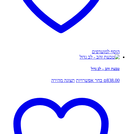
הוסף למועדפים
טבעת זהב – לב גדול
למוצר
838.00
₪
בחר אפשרויות
תצוגה מהירה
זה
יש
מספר
סוגים.
ניתן
לבחור
את
האפשרויות
בעמוד
המוצר