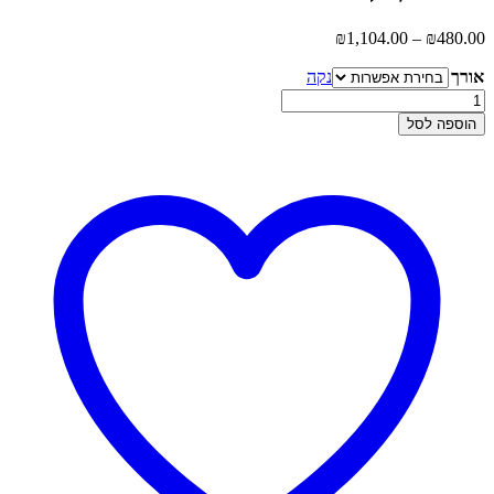
טווח
₪
1,104.00
–
₪
480.00
מחירים:
אורך
נקה
עד
כמות
של
הוספה לסל
שרשרת
ותליון
זהב
-
לב
מנצנץ
דו
צדדי
קטן