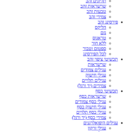
תליונים זהב
שרשראות זהב
טבעות זהב
צמידי זהב
פירסינג זהב
הליקס
נזם
טראגוס
ללא חור
ספטום וטבור
לכל הפירסינג
תכשיטי ציפוי זהב
שרשראות
עגילים צמודים
עגילי חישוק
עגילים תלויים
צמידים (יד ורגל)
תכשיטי כסף
שרשראות כסף
עגילי כסף צמודים
עגילי חישוק כסף
עגילי כסף תלויים
צמידי כסף (יד ורגל)
עגילים היפואלרגנים
עגילי זרקון