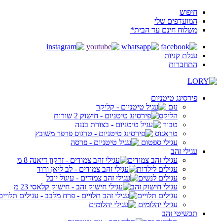
חיפוש
המועדפים שלי
משלוח חינם עד הבית*
עגלת קניות
התחברות
פירסינג טיטניום
נזם
הליקס
טבור
טראגוס
עגילי ספטום
עגילי זהב
עגילי זהב צמודים
עגילים לילדות
עגילים לנשים
עגילי חישוק זהב
עגילים תלויים
עגילי יהלומים
תכשיטי זהב