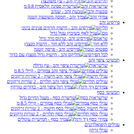
תליונים זהב
שרשראות זהב
טבעות זהב
צמידי זהב
פירסינג זהב
הליקס
נזם
טראגוס
ללא חור
ספטום וטבור
לכל הפירסינג
תכשיטי ציפוי זהב
שרשראות
עגילים צמודים
עגילי חישוק
עגילים תלויים
צמידים (יד ורגל)
תכשיטי כסף
שרשראות כסף
עגילי כסף צמודים
עגילי חישוק כסף
עגילי כסף תלויים
צמידי כסף (יד ורגל)
עגילים היפואלרגנים
עגילי זרקון