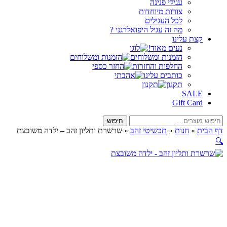
עגילי פנינה
צורות מיוחדות
לכל העגילים
מה זה עגיל היפואלרגני ?
קצת עלינו
נעים מאוד!
הזמנות ומשלוחים
החלפות והחזרות
כותבים עלינו
תקנון
SALE
Gift Card
חיפוש
חיפוש
עבור:
דף הבית
»
חנות
»
תכשיטי זהב
»
שרשרת ותליון זהב – ילדה משובצת
🔍