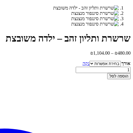
שרשרת ותליון זהב – ילדה משובצת
טווח
₪
1,104.00
–
₪
480.00
מחירים:
אורך
נקה
עד
כמות
של
הוספה לסל
שרשרת
ותליון
זהב
-
ילדה
משובצת