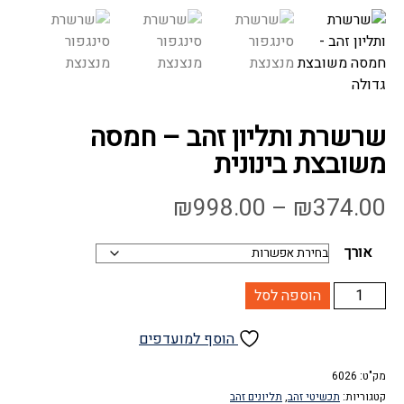
שרשרת ותליון זהב – חמסה
משובצת בינונית
טווח
₪
998.00
–
₪
374.00
מחירים:
אורך
עד
כמות
הוספה לסל
של
שרשרת
הוסף למועדפים
ותליון
זהב
מק"ט:
6026
קטגוריות:
תכשיטי זהב
,
תליונים זהב
-