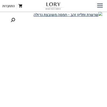
דף הבית
»
חנות
שרשרת ותליון זהב – חמסה משובצת בינונית
»
תכשיטי זהב
»
התחברות