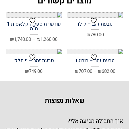
מוצרים קשורים
טבעת זהב – לולו
שרשרת ספיגה קלאסית 1
מ"מ
₪
780.00
טווח
₪
1,740.00
–
₪
1,260.00
מחירים
עד
טבעת זהב – בורוטו
טבעת זהב – וי חלק
טווח
₪
749.00
₪
707.00
–
₪
682.00
מחירים:
עד
שאלות נפוצות
איך החבילה מגיעה אלי?