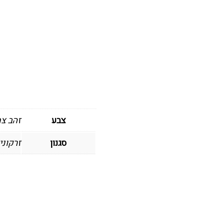
צבע
זהב צה
סגנון
זרקוני