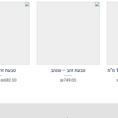
הוסף למועדפים
הוסף ל
טבעת זהב – שנהב
טבעת זהב
טווח
₪
682.00
₪
749.00
מחירים:
עד