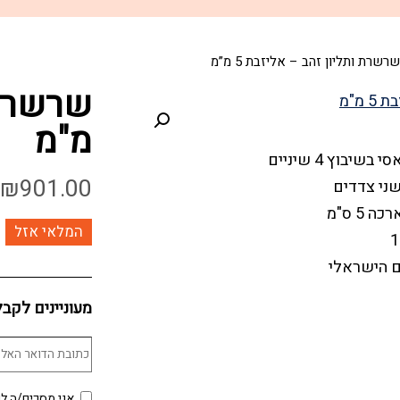
שרשרת ותליון זהב – אליזבת 5 מ”מ
מ"מ
בוץ 4 שיניים
₪
901.00
ני צדדים
המלאי אזל
ם הישראלי
מעוניינים לקב
אני מסכים/ה לכ