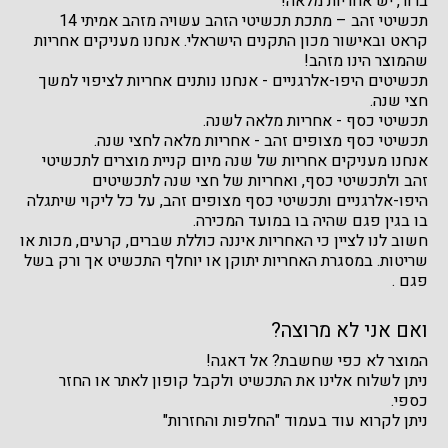
ברור, יש אחריות מלאה!
תכשיטי זהב – מתכת תכשיטי הזהב עשויה מזהב אמיתי 14
קראט ובאישור מכון התקנים הישראלי. אנחנו מעניקים אחריות
שהמוצר הינו מזהב!
תכשיטים היפו-אלרגניים - אנחנו נותנים אחריות לציפוי למשך
חצי שנה.
תכשיטי כסף - אחריות מלאה לשנה.
תכשיטי כסף מצופים זהב - אחריות מלאה לחצי שנה.
אנחנו מעניקים אחריות של שנה מיום קניית מוצרים לתכשיטי
זהב ולתכשיטי כסף, ואחריות של חצי שנה לתכשיטים
היפו-אלרגניים ותכשיטי כסף מצופים זהב, על כל ליקוי שיתגלה
בו בגין פגם שהיה בו במועד המכירה.
חשוב לנו לציין כי האחריות איננה כוללת שברים, קרעים, מכות או
שריטות. במסגרת האחריות יתוקן או יוחלף התכשיט אך ורק בשל
פגם .
ואם אני לא מרוצה?
המוצר לא כפי שחשבת? אל דאגה!
ניתן לשלוח אלינו את התכשיט ולקבל קופון לאתר או החזר
כספי.
ניתן לקרוא עוד בעמוד "החלפות והחזרות"