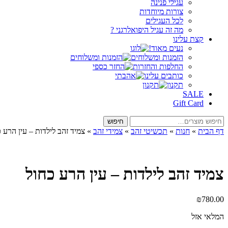
עגילי פנינה
צורות מיוחדות
לכל העגילים
מה זה עגיל היפואלרגני ?
קצת עלינו
נעים מאוד!
הזמנות ומשלוחים
החלפות והחזרות
כותבים עלינו
תקנון
SALE
Gift Card
חיפוש
חיפוש
עבור:
דף הבית
»
חנות
»
תכשיטי זהב
»
צמידי זהב
»
צמיד זהב לילדות – עין הרע 
צמיד זהב לילדות – עין הרע כחול
₪
780.00
המלאי אזל