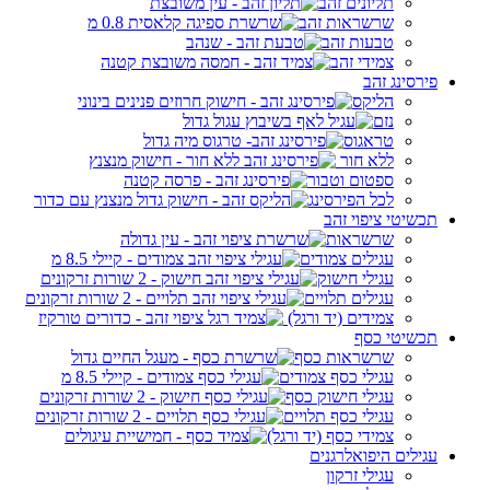
תליונים זהב
שרשראות זהב
טבעות זהב
צמידי זהב
פירסינג זהב
הליקס
נזם
טראגוס
ללא חור
ספטום וטבור
לכל הפירסינג
תכשיטי ציפוי זהב
שרשראות
עגילים צמודים
עגילי חישוק
עגילים תלויים
צמידים (יד ורגל)
תכשיטי כסף
שרשראות כסף
עגילי כסף צמודים
עגילי חישוק כסף
עגילי כסף תלויים
צמידי כסף (יד ורגל)
עגילים היפואלרגנים
עגילי זרקון