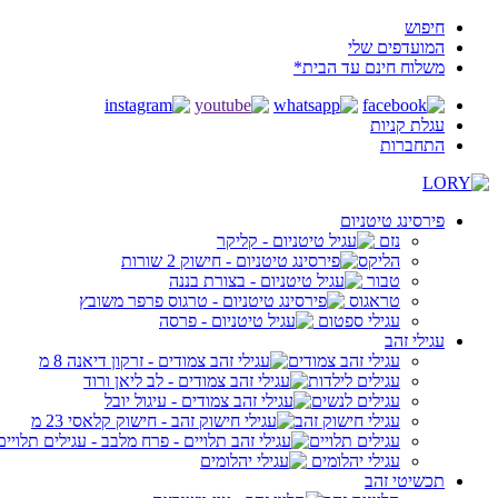
חיפוש
המועדפים שלי
משלוח חינם עד הבית*
עגלת קניות
התחברות
פירסינג טיטניום
נזם
הליקס
טבור
טראגוס
עגילי ספטום
עגילי זהב
עגילי זהב צמודים
עגילים לילדות
עגילים לנשים
עגילי חישוק זהב
עגילים תלויים
עגילי יהלומים
תכשיטי זהב