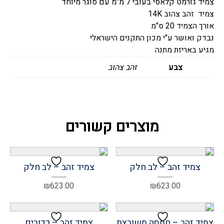
צמיד גורמט קלאסי בעובי 7 מ"מ עם סוגר מיוחד
צמיד זהב צהוב 14K
אורך הצמיד 20 ס"מ
נבדק ואושר ע"י מכון התקנים הישראלי
מגיע באריזת מתנה
צבע
זהב צהוב
מוצרים קשורים
צמיד זהב – לב חלק
צמיד זהב – לב חלק
₪
623.00
₪
623.00
צמיד זהב – חמסה משובצת
צמיד זהב – כדורים