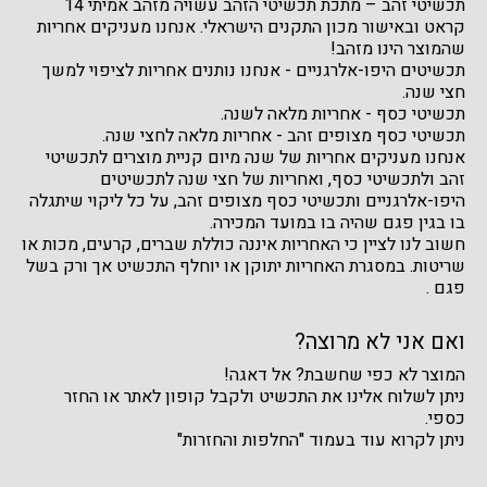
תכשיטי זהב – מתכת תכשיטי הזהב עשויה מזהב אמיתי 14
קראט ובאישור מכון התקנים הישראלי. אנחנו מעניקים אחריות
שהמוצר הינו מזהב!
תכשיטים היפו-אלרגניים - אנחנו נותנים אחריות לציפוי למשך
חצי שנה.
תכשיטי כסף - אחריות מלאה לשנה.
תכשיטי כסף מצופים זהב - אחריות מלאה לחצי שנה.
אנחנו מעניקים אחריות של שנה מיום קניית מוצרים לתכשיטי
זהב ולתכשיטי כסף, ואחריות של חצי שנה לתכשיטים
היפו-אלרגניים ותכשיטי כסף מצופים זהב, על כל ליקוי שיתגלה
בו בגין פגם שהיה בו במועד המכירה.
חשוב לנו לציין כי האחריות איננה כוללת שברים, קרעים, מכות או
שריטות. במסגרת האחריות יתוקן או יוחלף התכשיט אך ורק בשל
פגם .
ואם אני לא מרוצה?
המוצר לא כפי שחשבת? אל דאגה!
ניתן לשלוח אלינו את התכשיט ולקבל קופון לאתר או החזר
כספי.
ניתן לקרוא עוד בעמוד "החלפות והחזרות"