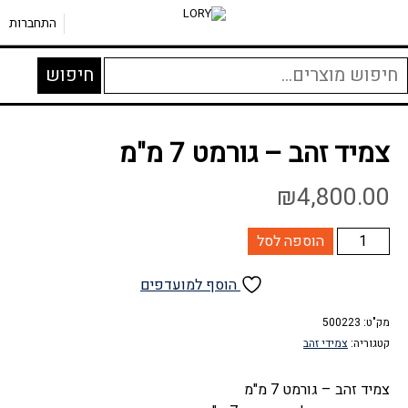
צמיד זהב – גורמט 7 מ”מ
דף הבית
»
חנות
»
תכשיטי זהב
»
צמידי זהב
»
התחברות
יפוש
חיפוש
בור:
צמיד זהב – גורמט 7 מ"מ
₪
4,800.00
כמות
הוספה לסל
של
צמיד
הוסף למועדפים
זהב
-
מק"ט:
500223
קטגוריה:
צמידי זהב
גורמט
7
צמיד זהב – גורמט 7 מ"מ
מ"מ