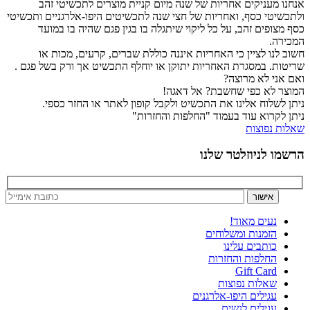
אנחנו מעניקים אחריות של שנה מיום קניית מוצרים לתכשיטי זהב
ולתכשיטי כסף, ואחריות של חצי שנה לתכשיטים היפו-אלרגניים ותכשיטי
כסף מצופים זהב, על כל ליקוי שיתגלה בו בגין פגם שהיה בו במועד
המכירה.
חשוב לנו לציין כי האחריות איננה כוללת שברים, קרעים, מכות או
שריטות. במסגרת האחריות יתוקן או יוחלף התכשיט אך ורק בשל פגם .
ואם אני לא מרוצה?
המוצר לא כפי שחשבת? אל דאגה!
ניתן לשלוח אלינו את התכשיט ולקבל קופון לאתר או החזר כספי.
ניתן לקרוא עוד בעמוד "החלפות והחזרות"
שאלות נפוצות
הרשמו לניוזלטר שלנו
נעים מאוד!
הזמנות ומשלוחים
כותבים עלינו
החלפות והחזרות
Gift Card
שאלות נפוצות
עגילים היפו-אלרגנים
עגילים לנשים