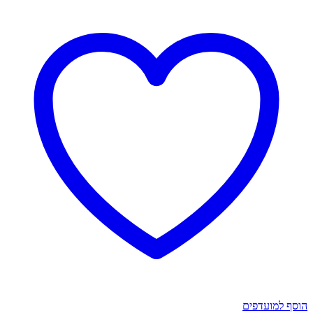
זהב
-
טרגוס
משולש
הוסף למועדפים