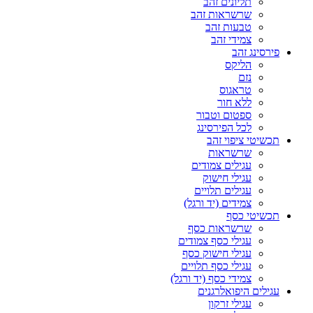
תליונים זהב
שרשראות זהב
טבעות זהב
צמידי זהב
פירסינג זהב
הליקס
נזם
טראגוס
ללא חור
ספטום וטבור
לכל הפירסינג
תכשיטי ציפוי זהב
שרשראות
עגילים צמודים
עגילי חישוק
עגילים תלויים
צמידים (יד ורגל)
תכשיטי כסף
שרשראות כסף
עגילי כסף צמודים
עגילי חישוק כסף
עגילי כסף תלויים
צמידי כסף (יד ורגל)
עגילים היפואלרגנים
עגילי זרקון