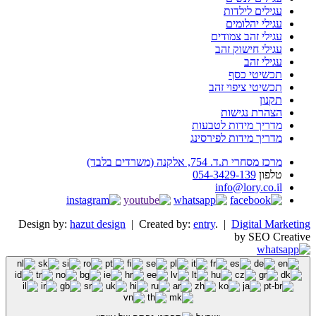
עגילים לילדות
עגילי יהלומים
עגילי זהב צמודים
עגילי חישוק זהב
עגילי זהב
תכשיטי כסף
תכשיטי ציפוי זהב
תקנון
הצהרת נגישות
מדריך מידות לטבעות
מדריך מידות לפירסינג
מרכז מסחרי ת.ד. 754, אלקנה (משרדים בלבד)
טלפון
054-3429-139
info@lory.co.il
Design by:
hazut design
| Created by:
entry
. |
Digital Marketing
by SEO Creative