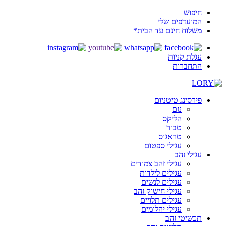
חיפוש
המועדפים שלי
משלוח חינם עד הבית*
עגלת קניות
התחברות
פירסינג טיטניום
נזם
הליקס
טבור
טראגוס
עגילי ספטום
עגילי זהב
עגילי זהב צמודים
עגילים לילדות
עגילים לנשים
עגילי חישוק זהב
עגילים תלויים
עגילי יהלומים
תכשיטי זהב