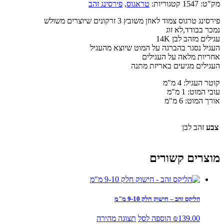
מק"ט:
1547
קטגוריות:
טראגוס
,
פירסינג זהב
פירסינג טרגוס צמוד לאוזן משובץ 3 זרקונים שיוצרים משולש
נמכר בבודד,לא זוג
עגילים מזהב לבן 14K
העגיל נסגר בהברגה על המוט שיוצא מהעגיל
אחריות מלאה על העגילים
העגילים מגיעים באריזת מתנה
קוטר העגיל: 4 מ"מ
עובי המוט: 1 מ"מ
אורך המוט: 6 מ"מ
צבע
זהב לבן
מוצרים קשורים
הליקס זהב – חישוק חלק 9-10 מ"מ
139.00
₪
הוספה לסל
תצוגה מהירה