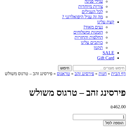
עגילי פנינה
צורות מיוחדות
לכל העגילים
מה זה עגיל היפואלרגני ?
קצת עלינו
נעים מאוד!
הזמנות ומשלוחים
החלפות והחזרות
כותבים עלינו
תקנון
SALE
Gift Card
חיפוש
חיפוש
עבור:
דף הבית
»
חנות
»
פירסינג זהב
»
טראגוס
»
פירסינג זהב – טרגוס משולש
פירסינג זהב – טרגוס משולש
₪
462.00
כמות
של
הוספה לסל
פירסינג