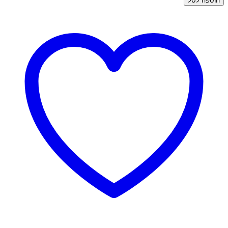
הוספה לסל
פירסינג
זהב-
טרגוס
לילך