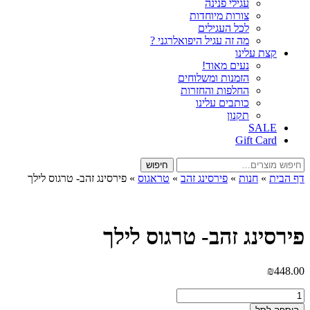
עגילי פנינה
צורות מיוחדות
לכל העגילים
מה זה עגיל היפואלרגני ?
קצת עלינו
נעים מאוד!
הזמנות ומשלוחים
החלפות והחזרות
כותבים עלינו
תקנון
SALE
Gift Card
חיפוש
חיפוש
עבור:
דף הבית
»
חנות
»
פירסינג זהב
»
טראגוס
»
פירסינג זהב- טרגוס לילך
פירסינג זהב- טרגוס לילך
₪
448.00
כמות
של