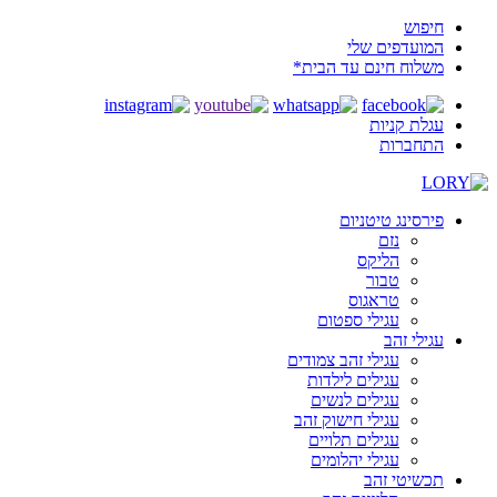
חיפוש
המועדפים שלי
משלוח חינם עד הבית*
עגלת קניות
התחברות
פירסינג טיטניום
נזם
הליקס
טבור
טראגוס
עגילי ספטום
עגילי זהב
עגילי זהב צמודים
עגילים לילדות
עגילים לנשים
עגילי חישוק זהב
עגילים תלויים
עגילי יהלומים
תכשיטי זהב