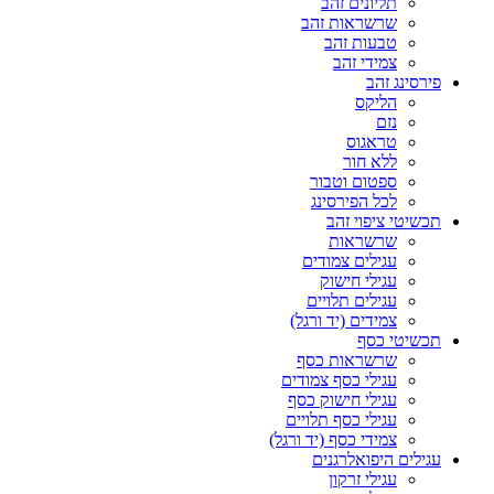
תליונים זהב
שרשראות זהב
טבעות זהב
צמידי זהב
פירסינג זהב
הליקס
נזם
טראגוס
ללא חור
ספטום וטבור
לכל הפירסינג
תכשיטי ציפוי זהב
שרשראות
עגילים צמודים
עגילי חישוק
עגילים תלויים
צמידים (יד ורגל)
תכשיטי כסף
שרשראות כסף
עגילי כסף צמודים
עגילי חישוק כסף
עגילי כסף תלויים
צמידי כסף (יד ורגל)
עגילים היפואלרגנים
עגילי זרקון