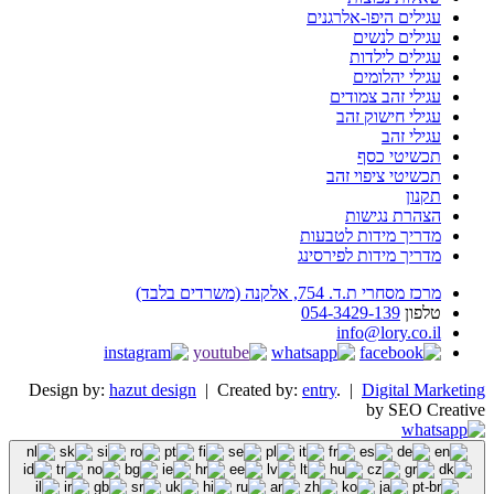
עגילים היפו-אלרגנים
עגילים לנשים
עגילים לילדות
עגילי יהלומים
עגילי זהב צמודים
עגילי חישוק זהב
עגילי זהב
תכשיטי כסף
תכשיטי ציפוי זהב
תקנון
הצהרת נגישות
מדריך מידות לטבעות
מדריך מידות לפירסינג
מרכז מסחרי ת.ד. 754, אלקנה (משרדים בלבד)
טלפון
054-3429-139
info@lory.co.il
Design by:
hazut design
| Created by:
entry
. |
Digital Marketing
by SEO Creative