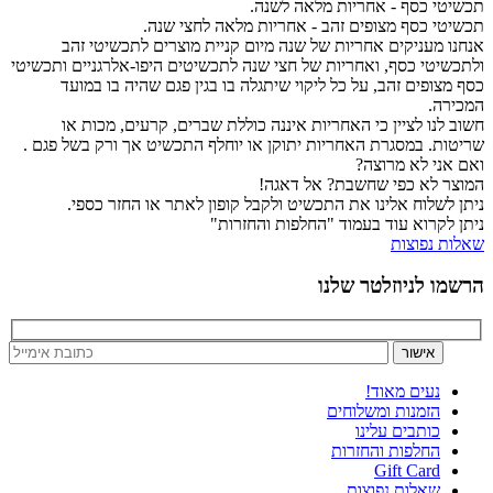
תכשיטי כסף - אחריות מלאה לשנה.
תכשיטי כסף מצופים זהב - אחריות מלאה לחצי שנה.
אנחנו מעניקים אחריות של שנה מיום קניית מוצרים לתכשיטי זהב
ולתכשיטי כסף, ואחריות של חצי שנה לתכשיטים היפו-אלרגניים ותכשיטי
כסף מצופים זהב, על כל ליקוי שיתגלה בו בגין פגם שהיה בו במועד
המכירה.
חשוב לנו לציין כי האחריות איננה כוללת שברים, קרעים, מכות או
שריטות. במסגרת האחריות יתוקן או יוחלף התכשיט אך ורק בשל פגם .
ואם אני לא מרוצה?
המוצר לא כפי שחשבת? אל דאגה!
ניתן לשלוח אלינו את התכשיט ולקבל קופון לאתר או החזר כספי.
ניתן לקרוא עוד בעמוד "החלפות והחזרות"
שאלות נפוצות
הרשמו לניוזלטר שלנו
נעים מאוד!
הזמנות ומשלוחים
כותבים עלינו
החלפות והחזרות
Gift Card
שאלות נפוצות