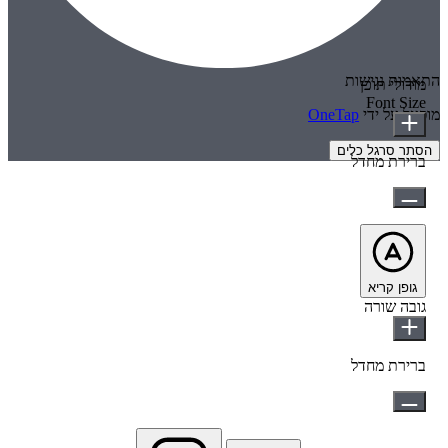
התאמות נגישות
מודולי תוכן
Font Size
מופעל על ידי
OneTap
הסתר סרגל כלים
ברירת מחדל
גופן קריא
גובה שורה
ברירת מחדל