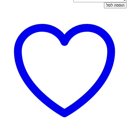
של
הוספה לסל
פירסינג
זהב-
עגילים
בטבור
לב