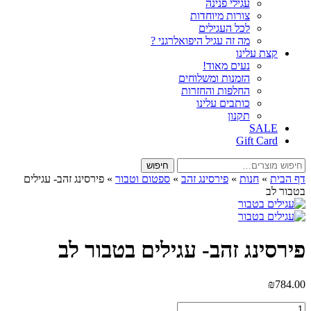
עגילי פנינה
צורות מיוחדות
לכל העגילים
מה זה עגיל היפואלרגני ?
קצת עלינו
נעים מאוד!
הזמנות ומשלוחים
החלפות והחזרות
כותבים עלינו
תקנון
SALE
Gift Card
חיפוש
חיפוש
עבור:
דף הבית
»
חנות
»
פירסינג זהב
»
ספטום וטבור
»
פירסינג זהב- עגילים
בטבור לב
פירסינג זהב- עגילים בטבור לב
₪
784.00
כמות