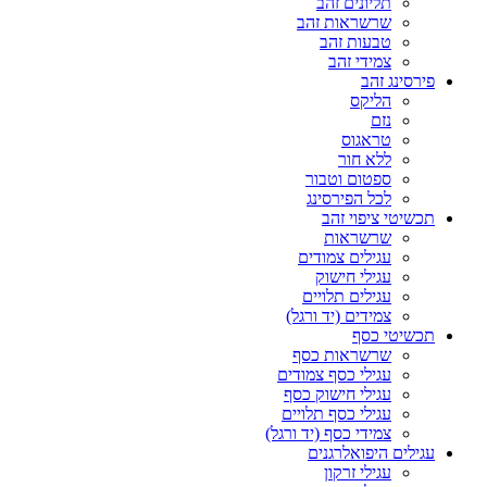
תליונים זהב
שרשראות זהב
טבעות זהב
צמידי זהב
פירסינג זהב
הליקס
נזם
טראגוס
ללא חור
ספטום וטבור
לכל הפירסינג
תכשיטי ציפוי זהב
שרשראות
עגילים צמודים
עגילי חישוק
עגילים תלויים
צמידים (יד ורגל)
תכשיטי כסף
שרשראות כסף
עגילי כסף צמודים
עגילי חישוק כסף
עגילי כסף תלויים
צמידי כסף (יד ורגל)
עגילים היפואלרגנים
עגילי זרקון