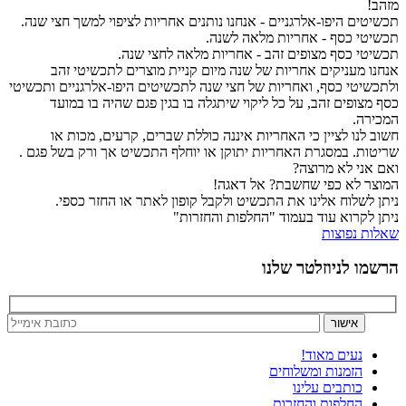
מזהב!
תכשיטים היפו-אלרגניים - אנחנו נותנים אחריות לציפוי למשך חצי שנה.
תכשיטי כסף - אחריות מלאה לשנה.
תכשיטי כסף מצופים זהב - אחריות מלאה לחצי שנה.
אנחנו מעניקים אחריות של שנה מיום קניית מוצרים לתכשיטי זהב
ולתכשיטי כסף, ואחריות של חצי שנה לתכשיטים היפו-אלרגניים ותכשיטי
כסף מצופים זהב, על כל ליקוי שיתגלה בו בגין פגם שהיה בו במועד
המכירה.
חשוב לנו לציין כי האחריות איננה כוללת שברים, קרעים, מכות או
שריטות. במסגרת האחריות יתוקן או יוחלף התכשיט אך ורק בשל פגם .
ואם אני לא מרוצה?
המוצר לא כפי שחשבת? אל דאגה!
ניתן לשלוח אלינו את התכשיט ולקבל קופון לאתר או החזר כספי.
ניתן לקרוא עוד בעמוד "החלפות והחזרות"
שאלות נפוצות
הרשמו לניוזלטר שלנו
נעים מאוד!
הזמנות ומשלוחים
כותבים עלינו
החלפות והחזרות