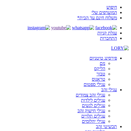
חיפוש
המועדפים שלי
משלוח חינם עד הבית*
עגלת קניות
התחברות
פירסינג טיטניום
נזם
הליקס
טבור
טראגוס
עגילי ספטום
עגילי זהב
עגילי זהב צמודים
עגילים לילדות
עגילים לנשים
עגילי חישוק זהב
עגילים תלויים
עגילי יהלומים
תכשיטי זהב