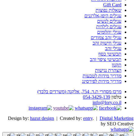
Gift Card
שאלות נפוצות
עגילים היפו-אלרגנים
עגילים לנשים
עגילים לילדות
עגילי יהלומים
עגילי זהב צמודים
עגילי חישוק זהב
עגילי זהב
תכשיטי כסף
תכשיטי ציפוי זהב
תקנון
הצהרת נגישות
מדריך מידות לטבעות
מדריך מידות לפירסינג
מרכז מסחרי ת.ד. 754, אלקנה (משרדים בלבד)
טלפון
054-3429-139
info@lory.co.il
Design by:
hazut design
| Created by:
entry
. |
Digital Marketing
by SEO Creative