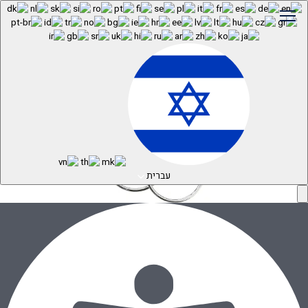
פירסינג זהב – חישוק פלקסי חלק דק+ 12 מ”מ
דף הבית
»
חנות
»
עגילי זהב
»
התחברות
🔍
עברית