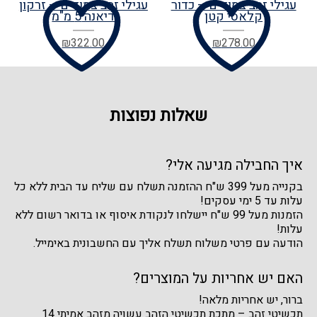
עגילי זהב צמודים – כדור
עגילי זהב צמודים – זרקון
קלאסי קטן
דיאנה 5 מ"מ
₪
322.00
₪
278.00
שאלות נפוצות
איך החבילה מגיעה אלי?
בקנייה מעל 399 ש"ח ההזמנה תשלח עם שליח עד הבית ללא כל
עלות עד 5 ימי עסקים!
הזמנות מעל 99 ש"ח יישלחו לנקודת איסוף או בדואר רשום ללא
עלות!
הודעה עם פרטי משלוח תשלח אליך עם החשבונית באימייל.
האם יש אחריות על המוצרים?
ברור, יש אחריות מלאה!
תכשיטי זהב – מתכת תכשיטי הזהב עשויה מזהב אמיתי 14