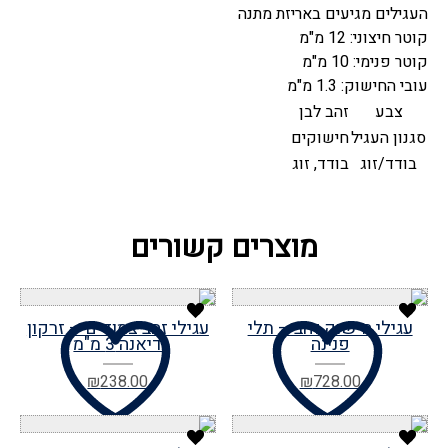
העגילים מגיעים באריזת מתנה
קוטר חיצוני: 12 מ"מ
קוטר פנימי: 10 מ"מ
עובי החישוק: 1.3 מ"מ
צבע
זהב לבן
סגנון העגיל
חישוקים
בודד/זוג
בודד, זוג
מוצרים קשורים
עגילי חישוק זהב – תלי
עגילי זהב צמודים – זרקון
פנינה
דיאנה 3 מ"מ
₪
238.00
₪
728.00