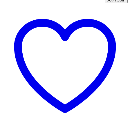
הוספה לסל
פירסינג
זהב
-
חישוק
זרקונים
ורודים