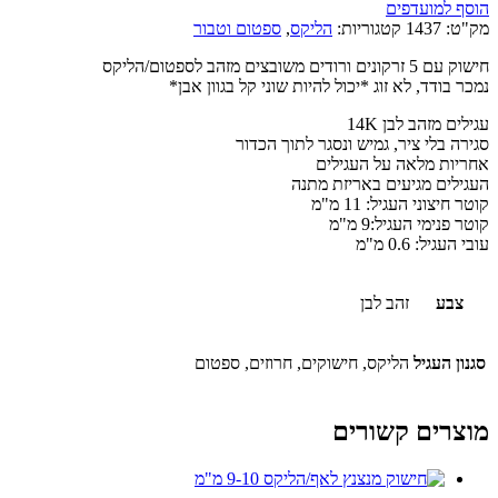
הוסף למועדפים
מק"ט:
1437
קטגוריות:
הליקס
,
ספטום וטבור
חישוק עם 5 זרקונים ורודים משובצים מזהב לספטום/הליקס
נמכר בודד, לא זוג *יכול להיות שוני קל בגוון אבן*
עגילים מזהב לבן 14K
סגירה בלי ציר, גמיש ונסגר לתוך הכדור
אחריות מלאה על העגילים
העגילים מגיעים באריזת מתנה
קוטר חיצוני העגיל: 11 מ"מ
קוטר פנימי העגיל:9 מ"מ
עובי העגיל: 0.6 מ"מ
צבע
זהב לבן
סגנון העגיל
הליקס, חישוקים, חרוזים, ספטום
מוצרים קשורים