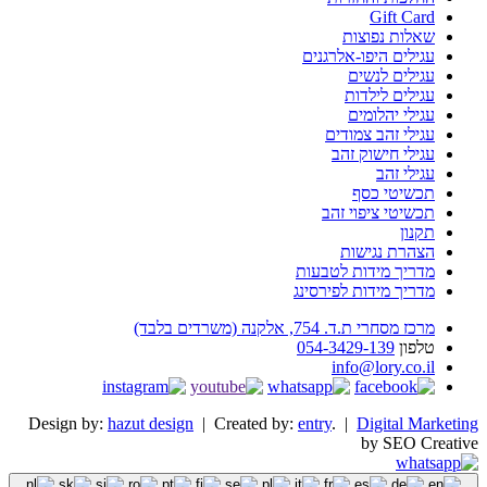
Gift Card
שאלות נפוצות
עגילים היפו-אלרגנים
עגילים לנשים
עגילים לילדות
עגילי יהלומים
עגילי זהב צמודים
עגילי חישוק זהב
עגילי זהב
תכשיטי כסף
תכשיטי ציפוי זהב
תקנון
הצהרת נגישות
מדריך מידות לטבעות
מדריך מידות לפירסינג
מרכז מסחרי ת.ד. 754, אלקנה (משרדים בלבד)
טלפון
054-3429-139
info@lory.co.il
Design by:
hazut design
| Created by:
entry
. |
Digital Marketing
by SEO Creative