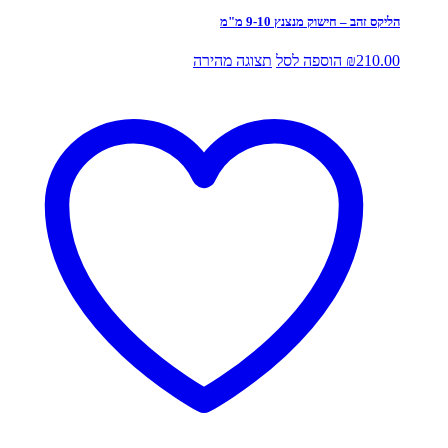
הליקס זהב – חישוק מנצנץ 9-10 מ"מ
210.00
₪
הוספה לסל
תצוגה מהירה