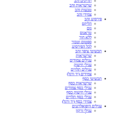
תליונים זהב
שרשראות זהב
טבעות זהב
צמידי זהב
פירסינג זהב
הליקס
נזם
טראגוס
ללא חור
ספטום וטבור
לכל הפירסינג
תכשיטי ציפוי זהב
שרשראות
עגילים צמודים
עגילי חישוק
עגילים תלויים
צמידים (יד ורגל)
תכשיטי כסף
שרשראות כסף
עגילי כסף צמודים
עגילי חישוק כסף
עגילי כסף תלויים
צמידי כסף (יד ורגל)
עגילים היפואלרגנים
עגילי זרקון