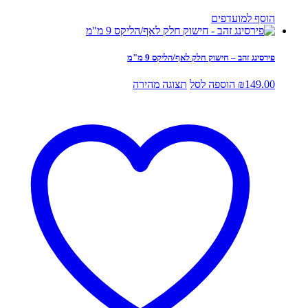
הוסף למועדפים
פירסינג זהב – חישוק חלק לאף/הליקס 9 מ"מ
149.00
₪
הוספה לסל
תצוגה מהירה