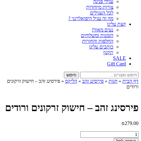
עגילי פנינה
צורות מיוחדות
לכל העגילים
מה זה עגיל היפואלרגני ?
קצת עלינו
נעים מאוד!
הזמנות ומשלוחים
החלפות והחזרות
כותבים עלינו
תקנון
SALE
Gift Card
חיפוש
חיפוש
עבור:
דף הבית
»
חנות
»
פירסינג זהב
»
הליקס
»
פירסינג זהב – חישוק זרקונים
ורודים
פירסינג זהב – חישוק זרקונים ורודים
₪
279.00
כמות
של