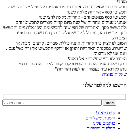
מזהב!
תכשיטים היפו-אלרגניים - אנחנו נותנים אחריות לציפוי למשך חצי שנה.
תכשיטי כסף - אחריות מלאה לשנה.
תכשיטי כסף מצופים זהב - אחריות מלאה לחצי שנה.
אנחנו מעניקים אחריות של שנה מיום קניית מוצרים לתכשיטי זהב
ולתכשיטי כסף, ואחריות של חצי שנה לתכשיטים היפו-אלרגניים ותכשיטי
כסף מצופים זהב, על כל ליקוי שיתגלה בו בגין פגם שהיה בו במועד
המכירה.
חשוב לנו לציין כי האחריות איננה כוללת שברים, קרעים, מכות או
שריטות. במסגרת האחריות יתוקן או יוחלף התכשיט אך ורק בשל פגם .
ואם אני לא מרוצה?
המוצר לא כפי שחשבת? אל דאגה!
ניתן לשלוח אלינו את התכשיט ולקבל קופון לאתר או החזר כספי.
ניתן לקרוא עוד בעמוד "החלפות והחזרות"
שאלות נפוצות
הרשמו לניוזלטר שלנו
נעים מאוד!
הזמנות ומשלוחים
כותבים עלינו
החלפות והחזרות