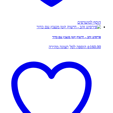
הוסף למועדפים
פירסינג זהב – חישוק קטן מנצנץ עם כדור
160.00
₪
הוספה לסל
תצוגה מהירה