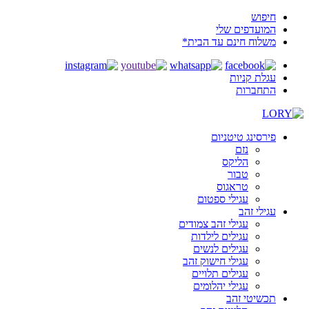
חיפוש
המועדפים שלי
משלוח חינם עד הבית*
עגלת קניות
התחברות
פירסינג טיטניום
נזם
הליקס
טבור
טראגוס
עגילי ספטום
עגילי זהב
עגילי זהב צמודים
עגילים לילדות
עגילים לנשים
עגילי חישוק זהב
עגילים תלויים
עגילי יהלומים
תכשיטי זהב