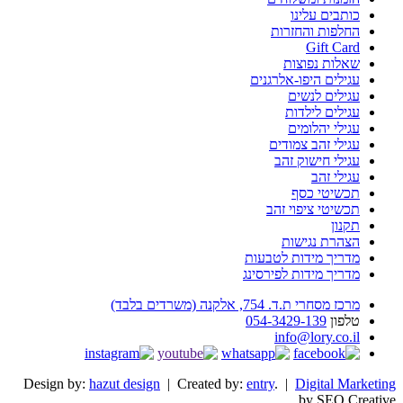
כותבים עלינו
החלפות והחזרות
Gift Card
שאלות נפוצות
עגילים היפו-אלרגנים
עגילים לנשים
עגילים לילדות
עגילי יהלומים
עגילי זהב צמודים
עגילי חישוק זהב
עגילי זהב
תכשיטי כסף
תכשיטי ציפוי זהב
תקנון
הצהרת נגישות
מדריך מידות לטבעות
מדריך מידות לפירסינג
מרכז מסחרי ת.ד. 754, אלקנה (משרדים בלבד)
טלפון
054-3429-139
info@lory.co.il
Design by:
hazut design
| Created by:
entry
. |
Digital Marketing
by SEO Creative