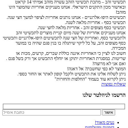
תכשיטי זהב – מתכת תכשיטי הזהב עשויה מזהב אמיתי 14 קראט
ובאישור מכון התקנים הישראלי. אנחנו מעניקים אחריות שהמוצר הינו
מזהב!
תכשיטים היפו-אלרגניים - אנחנו נותנים אחריות לציפוי למשך חצי שנה.
תכשיטי כסף - אחריות מלאה לשנה.
תכשיטי כסף מצופים זהב - אחריות מלאה לחצי שנה.
אנחנו מעניקים אחריות של שנה מיום קניית מוצרים לתכשיטי זהב
ולתכשיטי כסף, ואחריות של חצי שנה לתכשיטים היפו-אלרגניים ותכשיטי
כסף מצופים זהב, על כל ליקוי שיתגלה בו בגין פגם שהיה בו במועד
המכירה.
חשוב לנו לציין כי האחריות איננה כוללת שברים, קרעים, מכות או
שריטות. במסגרת האחריות יתוקן או יוחלף התכשיט אך ורק בשל פגם .
ואם אני לא מרוצה?
המוצר לא כפי שחשבת? אל דאגה!
ניתן לשלוח אלינו את התכשיט ולקבל קופון לאתר או החזר כספי.
ניתן לקרוא עוד בעמוד "החלפות והחזרות"
שאלות נפוצות
הרשמו לניוזלטר שלנו
נעים מאוד!
הזמנות ומשלוחים