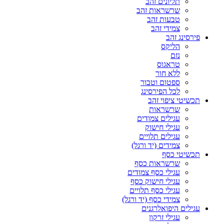
תליונים זהב
שרשראות זהב
טבעות זהב
צמידי זהב
פירסינג זהב
הליקס
נזם
טראגוס
ללא חור
ספטום וטבור
לכל הפירסינג
תכשיטי ציפוי זהב
שרשראות
עגילים צמודים
עגילי חישוק
עגילים תלויים
צמידים (יד ורגל)
תכשיטי כסף
שרשראות כסף
עגילי כסף צמודים
עגילי חישוק כסף
עגילי כסף תלויים
צמידי כסף (יד ורגל)
עגילים היפואלרגנים
עגילי זרקון