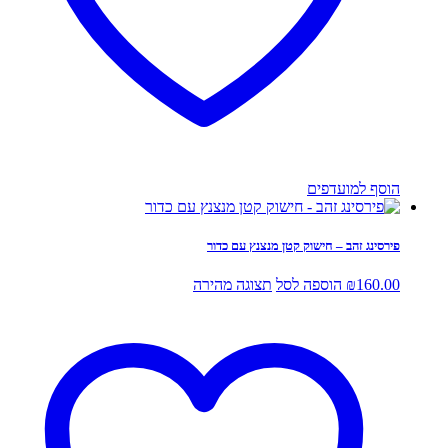
הוסף למועדפים
פירסינג זהב – חישוק קטן מנצנץ עם כדור
160.00
₪
הוספה לסל
תצוגה מהירה