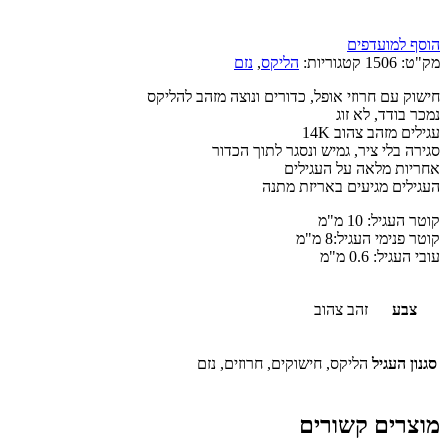
הוסף למועדפים
מק"ט:
1506
קטגוריות:
הליקס
,
נזם
חישוק עם חרוזי אופל, כדורים ונוצה מזהב להליקס
נמכר בודד, לא זוג
עגילים מזהב צהוב 14K
סגירה בלי ציר, גמיש ונסגר לתוך הכדור
אחריות מלאה על העגילים
העגילים מגיעים באריזת מתנה
קוטר העגיל: 10 מ"מ
קוטר פנימי העגיל:8 מ"מ
עובי העגיל: 0.6 מ"מ
צבע
זהב צהוב
סגנון העגיל
הליקס, חישוקים, חרוזים, נזם
מוצרים קשורים