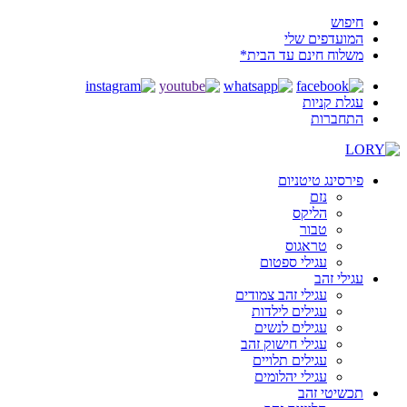
חיפוש
המועדפים שלי
משלוח חינם עד הבית*
עגלת קניות
התחברות
פירסינג טיטניום
נזם
הליקס
טבור
טראגוס
עגילי ספטום
עגילי זהב
עגילי זהב צמודים
עגילים לילדות
עגילים לנשים
עגילי חישוק זהב
עגילים תלויים
עגילי יהלומים
תכשיטי זהב