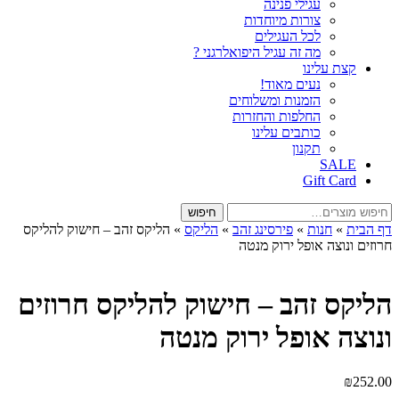
עגילי פנינה
צורות מיוחדות
לכל העגילים
מה זה עגיל היפואלרגני ?
קצת עלינו
נעים מאוד!
הזמנות ומשלוחים
החלפות והחזרות
כותבים עלינו
תקנון
SALE
Gift Card
חיפוש
חיפוש
עבור:
דף הבית
»
חנות
»
פירסינג זהב
»
הליקס
»
הליקס זהב – חישוק להליקס
חרוזים ונוצה אופל ירוק מנטה
הליקס זהב – חישוק להליקס חרוזים
ונוצה אופל ירוק מנטה
₪
252.00