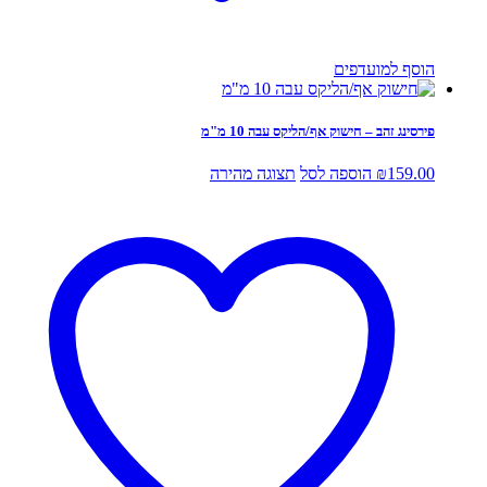
הוסף למועדפים
פירסינג זהב – חישוק אף/הליקס עבה 10 מ"מ
159.00
₪
הוספה לסל
תצוגה מהירה