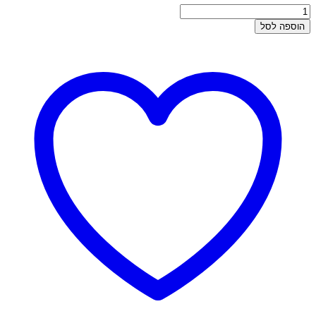
כמות
של
הוספה לסל
הליקס
זהב
-
חישוק
להליקס
חרוזים
ונוצה
אופל
ירוק
מנטה