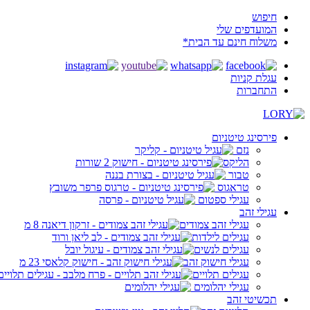
חיפוש
המועדפים שלי
משלוח חינם עד הבית*
עגלת קניות
התחברות
פירסינג טיטניום
נזם
הליקס
טבור
טראגוס
עגילי ספטום
עגילי זהב
עגילי זהב צמודים
עגילים לילדות
עגילים לנשים
עגילי חישוק זהב
עגילים תלויים
עגילי יהלומים
תכשיטי זהב