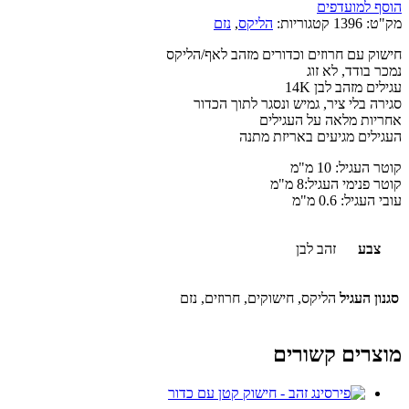
הוסף למועדפים
מק"ט:
1396
קטגוריות:
הליקס
,
נזם
חישוק עם חרוזים וכדורים מזהב לאף/הליקס
נמכר בודד, לא זוג
עגילים מזהב לבן 14K
סגירה בלי ציר, גמיש ונסגר לתוך הכדור
אחריות מלאה על העגילים
העגילים מגיעים באריזת מתנה
קוטר העגיל: 10 מ"מ
קוטר פנימי העגיל:8 מ"מ
עובי העגיל: 0.6 מ"מ
צבע
זהב לבן
סגנון העגיל
הליקס, חישוקים, חרוזים, נזם
מוצרים קשורים