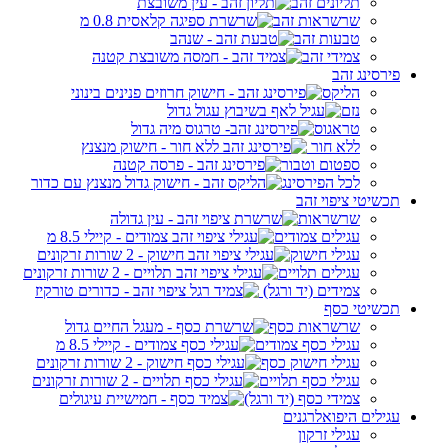
תליונים זהב
שרשראות זהב
טבעות זהב
צמידי זהב
פירסינג זהב
הליקס
נזם
טראגוס
ללא חור
ספטום וטבור
לכל הפירסינג
תכשיטי ציפוי זהב
שרשראות
עגילים צמודים
עגילי חישוק
עגילים תלויים
צמידים (יד ורגל)
תכשיטי כסף
שרשראות כסף
עגילי כסף צמודים
עגילי חישוק כסף
עגילי כסף תלויים
צמידי כסף (יד ורגל)
עגילים היפואלרגנים
עגילי זרקון