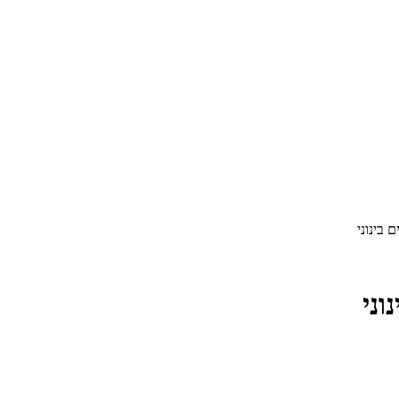
 בינוני
וני