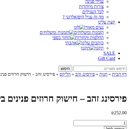
עגילי פנינה
צורות מיוחדות
לכל העגילים
מה זה עגיל היפואלרגני ?
קצת עלינו
נעים מאוד!
הזמנות ומשלוחים
החלפות והחזרות
כותבים עלינו
תקנון
SALE
Gift Card
חיפוש
חיפוש
עבור:
דף הבית
»
חנות
»
פירסינג זהב
»
הליקס
»
פירסינג זהב – חישוק חרוזים פנינים
פירסינג זהב – חישוק חרוזים פנינים בינ
₪
252.00
כמות
של