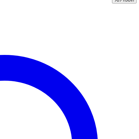
הוספה לסל
פירסינג
זהב
-
חישוק
חרוזים
פנינים
בינוני