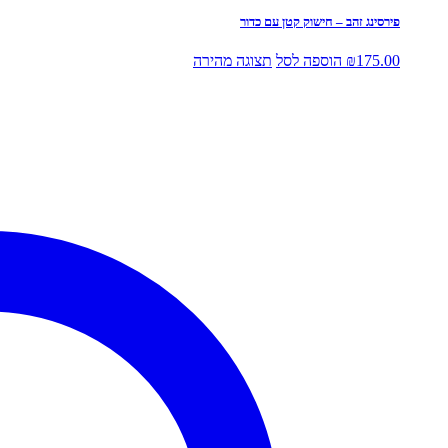
פירסינג זהב – חישוק קטן עם כדור
175.00
₪
הוספה לסל
תצוגה מהירה