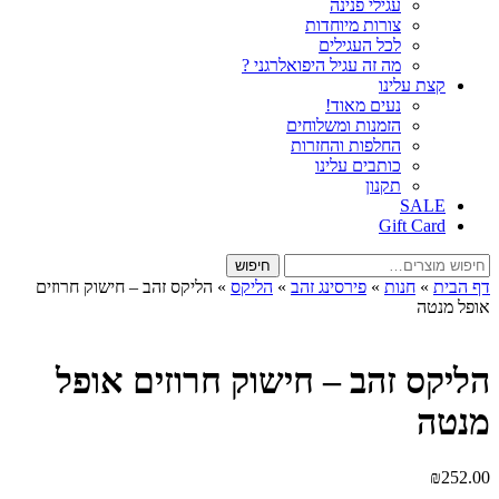
עגילי פנינה
צורות מיוחדות
לכל העגילים
מה זה עגיל היפואלרגני ?
קצת עלינו
נעים מאוד!
הזמנות ומשלוחים
החלפות והחזרות
כותבים עלינו
תקנון
SALE
Gift Card
חיפוש
חיפוש
עבור:
דף הבית
»
חנות
»
פירסינג זהב
»
הליקס
»
הליקס זהב – חישוק חרוזים
אופל מנטה
הליקס זהב – חישוק חרוזים אופל
מנטה
₪
252.00