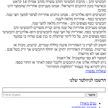
תכשיטי זהב – מתכת תכשיטי הזהב עשויה מזהב אמיתי 14 קראט
ובאישור מכון התקנים הישראלי. אנחנו מעניקים אחריות שהמוצר הינו
מזהב!
תכשיטים היפו-אלרגניים - אנחנו נותנים אחריות לציפוי למשך חצי שנה.
תכשיטי כסף - אחריות מלאה לשנה.
תכשיטי כסף מצופים זהב - אחריות מלאה לחצי שנה.
אנחנו מעניקים אחריות של שנה מיום קניית מוצרים לתכשיטי זהב
ולתכשיטי כסף, ואחריות של חצי שנה לתכשיטים היפו-אלרגניים ותכשיטי
כסף מצופים זהב, על כל ליקוי שיתגלה בו בגין פגם שהיה בו במועד
המכירה.
חשוב לנו לציין כי האחריות איננה כוללת שברים, קרעים, מכות או
שריטות. במסגרת האחריות יתוקן או יוחלף התכשיט אך ורק בשל פגם .
ואם אני לא מרוצה?
המוצר לא כפי שחשבת? אל דאגה!
ניתן לשלוח אלינו את התכשיט ולקבל קופון לאתר או החזר כספי.
ניתן לקרוא עוד בעמוד "החלפות והחזרות"
שאלות נפוצות
הרשמו לניוזלטר שלנו
נעים מאוד!
הזמנות ומשלוחים