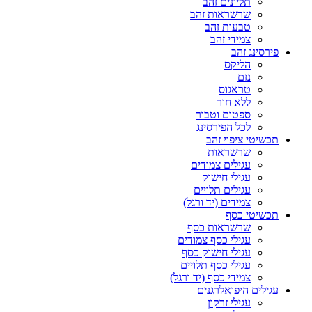
תליונים זהב
שרשראות זהב
טבעות זהב
צמידי זהב
פירסינג זהב
הליקס
נזם
טראגוס
ללא חור
ספטום וטבור
לכל הפירסינג
תכשיטי ציפוי זהב
שרשראות
עגילים צמודים
עגילי חישוק
עגילים תלויים
צמידים (יד ורגל)
תכשיטי כסף
שרשראות כסף
עגילי כסף צמודים
עגילי חישוק כסף
עגילי כסף תלויים
צמידי כסף (יד ורגל)
עגילים היפואלרגנים
עגילי זרקון