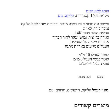
הוסף למועדפים
מק"ט:
1409
קטגוריות:
הליקס
,
נזם
חישוק עם חרוזי אופל בצבע מנטה וכדורים מזהב לאף/הליקס
נמכר בודד, לא זוג
עגילים מזהב צהוב 14K
סגירה בלי ציר, גמיש ונסגר לתוך הכדור
אחריות מלאה על העגילים
העגילים מגיעים באריזת מתנה
קוטר העגיל: 10 מ"מ
קוטר פנימי העגיל:8 מ"מ
עובי העגיל: 0.6 מ"מ
צבע
זהב צהוב
סגנון העגיל
הליקס, חישוקים, חרוזים, נזם
מוצרים קשורים