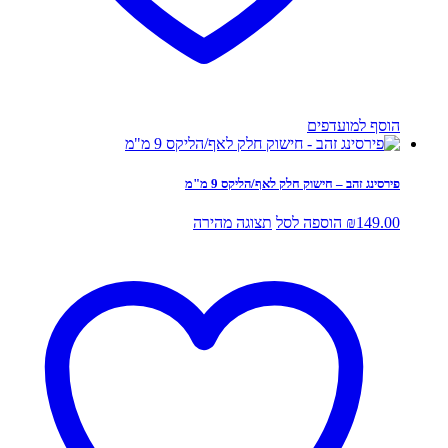
הוסף למועדפים
פירסינג זהב – חישוק חלק לאף/הליקס 9 מ"מ
149.00
₪
הוספה לסל
תצוגה מהירה