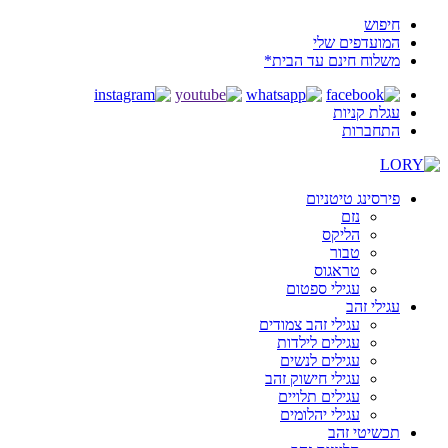
חיפוש
המועדפים שלי
משלוח חינם עד הבית*
עגלת קניות
התחברות
פירסינג טיטניום
נזם
הליקס
טבור
טראגוס
עגילי ספטום
עגילי זהב
עגילי זהב צמודים
עגילים לילדות
עגילים לנשים
עגילי חישוק זהב
עגילים תלויים
עגילי יהלומים
תכשיטי זהב