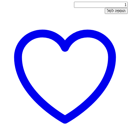
כמות
של
הוספה לסל
הליקס
זהב
-
חישוק
חרוזים
אופל
מנטה