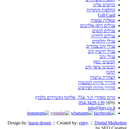
כותבים עלינו
החלפות והחזרות
Gift Card
שאלות נפוצות
עגילים היפו-אלרגנים
עגילים לנשים
עגילים לילדות
עגילי יהלומים
עגילי זהב צמודים
עגילי חישוק זהב
עגילי זהב
תכשיטי כסף
תכשיטי ציפוי זהב
תקנון
הצהרת נגישות
מדריך מידות לטבעות
מדריך מידות לפירסינג
מרכז מסחרי ת.ד. 754, אלקנה (משרדים בלבד)
טלפון
054-3429-139
info@lory.co.il
Design by:
hazut design
| Created by:
entry
. |
Digital Marketing
by SEO Creative