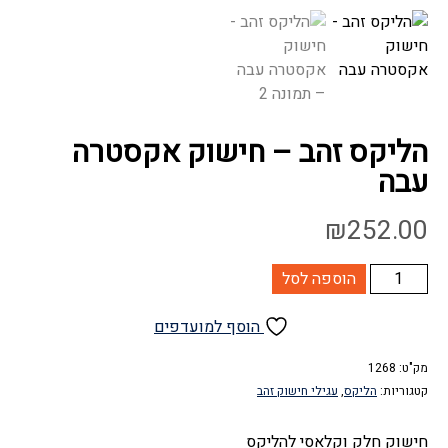
הליקס זהב – חישוק אקסטרה
עבה
₪
252.00
כמות
הוספה לסל
של
הליקס
הוסף למועדפים
זהב
-
מק"ט:
1268
קטגוריות:
הליקס
,
עגילי חישוק זהב
חישוק
אקסטרה
חישוק חלק וקלאסי להליקס
עבה