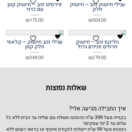
עגילי חישוק זהב – חישוק
פירסינג זהב – חישוק קטן
חלק
עם כדור
₪
175.00
₪
504.00
הליקס זהב – חישוק
עגילי זהב חישוק – קלאסי
חרוזים פנינים גדול
חלק קטן
₪
349.00
₪
279.00
שאלות נפוצות
איך החבילה מגיעה אלי?
בקנייה מעל 399 ש"ח ההזמנה תשלח עם שליח עד הבית ללא כל
עלות עד 5 ימי עסקים!
הזמנות מעל 99 ש"ח יישלחו לנקודת איסוף או בדואר רשום ללא