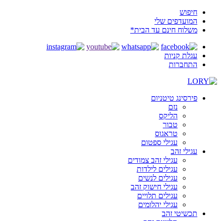
חיפוש
המועדפים שלי
משלוח חינם עד הבית*
עגלת קניות
התחברות
פירסינג טיטניום
נזם
הליקס
טבור
טראגוס
עגילי ספטום
עגילי זהב
עגילי זהב צמודים
עגילים לילדות
עגילים לנשים
עגילי חישוק זהב
עגילים תלויים
עגילי יהלומים
תכשיטי זהב