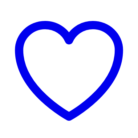
פירסינג
זהב
-
בומרנג
משובץ