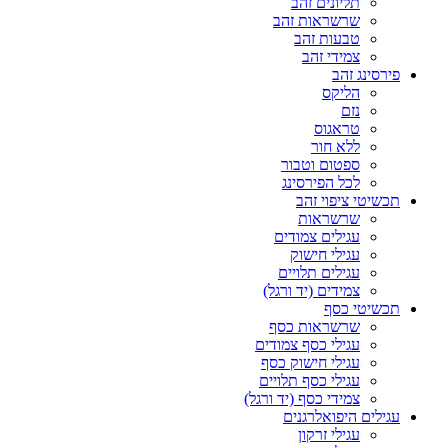
תליונים זהב
שרשראות זהב
טבעות זהב
צמידי זהב
פירסינג זהב
הליקס
נזם
טראגוס
ללא חור
ספטום וטבור
לכל הפירסינג
תכשיטי ציפוי זהב
שרשראות
עגילים צמודים
עגילי חישוק
עגילים תלויים
צמידים (יד ורגל)
תכשיטי כסף
שרשראות כסף
עגילי כסף צמודים
עגילי חישוק כסף
עגילי כסף תלויים
צמידי כסף (יד ורגל)
עגילים היפואלרגנים
עגילי זרקון