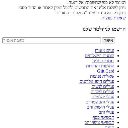
המוצר לא כפי שחשבת? אל דאגה!
ניתן לשלוח אלינו את התכשיט ולקבל קופון לאתר או החזר כספי.
ניתן לקרוא עוד בעמוד "החלפות והחזרות"
שאלות נפוצות
הרשמו לניוזלטר שלנו
נעים מאוד!
הזמנות ומשלוחים
כותבים עלינו
החלפות והחזרות
Gift Card
שאלות נפוצות
עגילים היפו-אלרגנים
עגילים לנשים
עגילים לילדות
עגילי יהלומים
עגילי זהב צמודים
עגילי חישוק זהב
עגילי זהב
תכשיטי כסף
תכשיטי ציפוי זהב
תקנון