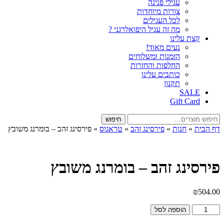
עגילי פנינה
צורות מיוחדות
לכל העגילים
מה זה עגיל היפואלרגני ?
קצת עלינו
נעים מאוד!
הזמנות ומשלוחים
החלפות והחזרות
כותבים עלינו
תקנון
SALE
Gift Card
חיפוש
חיפוש
עבור:
דף הבית
»
חנות
»
פירסינג זהב
»
טראגוס
»
פירסינג זהב – בומרנג משובץ
פירסינג זהב – בומרנג משובץ
₪
504.00
כמות
הוספה לסל
של