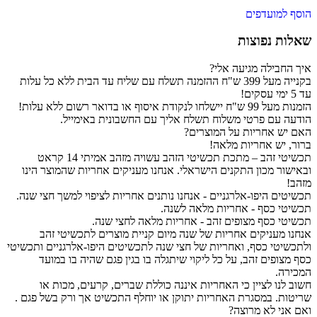
הוסף למועדפים
שאלות נפוצות
איך החבילה מגיעה אלי?
בקנייה מעל 399 ש"ח ההזמנה תשלח עם שליח עד הבית ללא כל עלות
עד 5 ימי עסקים!
הזמנות מעל 99 ש"ח יישלחו לנקודת איסוף או בדואר רשום ללא עלות!
הודעה עם פרטי משלוח תשלח אליך עם החשבונית באימייל.
האם יש אחריות על המוצרים?
ברור, יש אחריות מלאה!
תכשיטי זהב – מתכת תכשיטי הזהב עשויה מזהב אמיתי 14 קראט
ובאישור מכון התקנים הישראלי. אנחנו מעניקים אחריות שהמוצר הינו
מזהב!
תכשיטים היפו-אלרגניים - אנחנו נותנים אחריות לציפוי למשך חצי שנה.
תכשיטי כסף - אחריות מלאה לשנה.
תכשיטי כסף מצופים זהב - אחריות מלאה לחצי שנה.
אנחנו מעניקים אחריות של שנה מיום קניית מוצרים לתכשיטי זהב
ולתכשיטי כסף, ואחריות של חצי שנה לתכשיטים היפו-אלרגניים ותכשיטי
כסף מצופים זהב, על כל ליקוי שיתגלה בו בגין פגם שהיה בו במועד
המכירה.
חשוב לנו לציין כי האחריות איננה כוללת שברים, קרעים, מכות או
שריטות. במסגרת האחריות יתוקן או יוחלף התכשיט אך ורק בשל פגם .
ואם אני לא מרוצה?