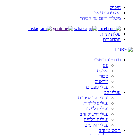
חיפוש
המועדפים שלי
משלוח חינם עד הבית*
עגלת קניות
התחברות
פירסינג טיטניום
נזם
הליקס
טבור
טראגוס
עגילי ספטום
עגילי זהב
עגילי זהב צמודים
עגילים לילדות
עגילים לנשים
עגילי חישוק זהב
עגילים תלויים
עגילי יהלומים
תכשיטי זהב