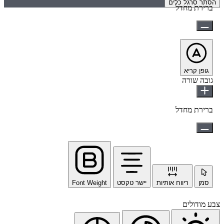
הסתר סרגל כלים
ברירת מחדל
גופן קריא
גובה שורה
ברירת מחדל
סמן
ריווח אותיות
יישר טקסט
Font Weight
צבע מודולים