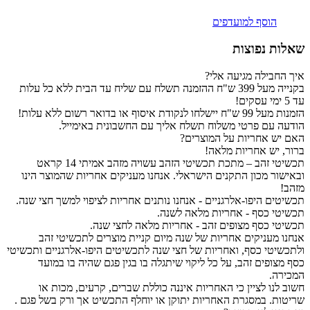
הוסף למועדפים
שאלות נפוצות
איך החבילה מגיעה אלי?
בקנייה מעל 399 ש"ח ההזמנה תשלח עם שליח עד הבית ללא כל עלות
עד 5 ימי עסקים!
הזמנות מעל 99 ש"ח יישלחו לנקודת איסוף או בדואר רשום ללא עלות!
הודעה עם פרטי משלוח תשלח אליך עם החשבונית באימייל.
האם יש אחריות על המוצרים?
ברור, יש אחריות מלאה!
תכשיטי זהב – מתכת תכשיטי הזהב עשויה מזהב אמיתי 14 קראט
ובאישור מכון התקנים הישראלי. אנחנו מעניקים אחריות שהמוצר הינו
מזהב!
תכשיטים היפו-אלרגניים - אנחנו נותנים אחריות לציפוי למשך חצי שנה.
תכשיטי כסף - אחריות מלאה לשנה.
תכשיטי כסף מצופים זהב - אחריות מלאה לחצי שנה.
אנחנו מעניקים אחריות של שנה מיום קניית מוצרים לתכשיטי זהב
ולתכשיטי כסף, ואחריות של חצי שנה לתכשיטים היפו-אלרגניים ותכשיטי
כסף מצופים זהב, על כל ליקוי שיתגלה בו בגין פגם שהיה בו במועד
המכירה.
חשוב לנו לציין כי האחריות איננה כוללת שברים, קרעים, מכות או
שריטות. במסגרת האחריות יתוקן או יוחלף התכשיט אך ורק בשל פגם .