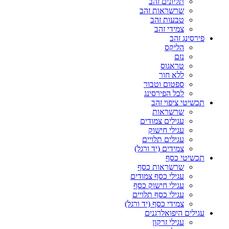
תליונים זהב
שרשראות זהב
טבעות זהב
צמידי זהב
פירסינג זהב
הליקס
נזם
טראגוס
ללא חור
ספטום וטבור
לכל הפירסינג
תכשיטי ציפוי זהב
שרשראות
עגילים צמודים
עגילי חישוק
עגילים תלויים
צמידים (יד ורגל)
תכשיטי כסף
שרשראות כסף
עגילי כסף צמודים
עגילי חישוק כסף
עגילי כסף תלויים
צמידי כסף (יד ורגל)
עגילים היפואלרגנים
עגילי זרקון