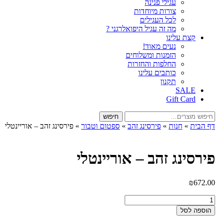
עגילי פנינה
צורות מיוחדות
לכל העגילים
מה זה עגיל היפואלרגני ?
קצת עלינו
נעים מאוד!
הזמנות ומשלוחים
החלפות והחזרות
כותבים עלינו
תקנון
SALE
Gift Card
חיפוש
חיפוש
עבור:
דף הבית
»
חנות
»
פירסינג זהב
»
ספטום וטבור
»
פירסינג זהב – אוריינטלי
פירסינג זהב – אוריינטלי
₪
672.00
כמות
של
הוספה לסל
פירסינג