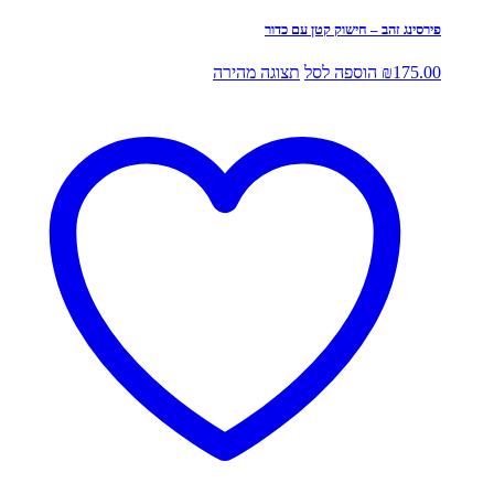
פירסינג זהב – חישוק קטן עם כדור
175.00
₪
הוספה לסל
תצוגה מהירה