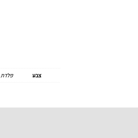
צבע
פלדת אל-חלד 