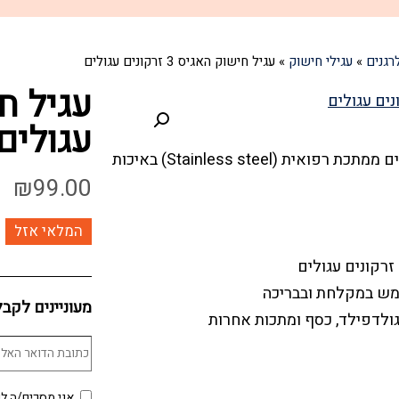
רגנים
»
עגילי חישוק
»
עגיל חישוק האגיס 3 זרקונים עגולים
עגולים
עגילים היפו-אלרגניים עשויים ממתכת רפואית (Stainless steel) באיכות
₪
99.00
המלאי אזל
ש במקלחת ובבריכה
מעוניינים לקב
ולדפילד, כסף ומתכות אחרות
אני מסכים/ה לכ