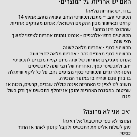
האם יש אחריות על המוצרים?
ברור, יש אחריות מלאה!
תכשיטי זהב – מתכת תכשיטי הזהב עשויה מזהב אמיתי 14
קראט ובאישור מכון התקנים הישראלי. אנחנו מעניקים אחריות
שהמוצר הינו מזהב!
תכשיטים היפו-אלרגניים - אנחנו נותנים אחריות לציפוי למשך
חצי שנה.
תכשיטי כסף - אחריות מלאה לשנה.
תכשיטי כסף מצופים זהב - אחריות מלאה לחצי שנה.
אנחנו מעניקים אחריות של שנה מיום קניית מוצרים לתכשיטי
זהב ולתכשיטי כסף, ואחריות של חצי שנה לתכשיטים
היפו-אלרגניים ותכשיטי כסף מצופים זהב, על כל ליקוי שיתגלה
בו בגין פגם שהיה בו במועד המכירה.
חשוב לנו לציין כי האחריות איננה כוללת שברים, קרעים, מכות או
שריטות. במסגרת האחריות יתוקן או יוחלף התכשיט אך ורק בשל
פגם .
ואם אני לא מרוצה?
המוצר לא כפי שחשבת? אל דאגה!
ניתן לשלוח אלינו את התכשיט ולקבל קופון לאתר או החזר
כספי.