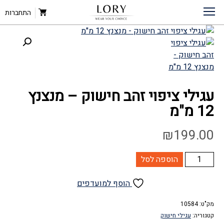
דף הבית
»
חנות
עגילי ציפוי זהב חישוק – מנצנץ 12 מ”מ
»
תכשיטי ציפוי זהב
»
עגילי חישוק
»
התחברות
עגילי ציפוי זהב חישוק – מנצנץ
12 מ"מ
₪
199.00
כמות
הוספה לסל
של
עגילי
הוסף למועדפים
ציפוי
זהב
מק"ט:
10584
קטגוריה:
עגילי חישוק
חישוק