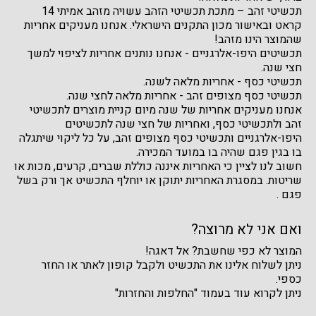
תכשיטי זהב – מתכת תכשיטי הזהב עשויה מזהב אמיתי 14
קראט ובאישור מכון התקנים הישראלי. אנחנו מעניקים אחריות
שהמוצר הינו מזהב!
תכשיטים היפו-אלרגניים - אנחנו נותנים אחריות לציפוי למשך
חצי שנה.
תכשיטי כסף - אחריות מלאה לשנה.
תכשיטי כסף מצופים זהב - אחריות מלאה לחצי שנה.
אנחנו מעניקים אחריות של שנה מיום קניית מוצרים לתכשיטי
זהב ולתכשיטי כסף, ואחריות של חצי שנה לתכשיטים
היפו-אלרגניים ותכשיטי כסף מצופים זהב, על כל ליקוי שיתגלה
בו בגין פגם שהיה בו במועד המכירה.
חשוב לנו לציין כי האחריות איננה כוללת שברים, קרעים, מכות או
שריטות. במסגרת האחריות יתוקן או יוחלף התכשיט אך ורק בשל
פגם .
ואם אני לא מרוצה?
המוצר לא כפי שחשבת? אל דאגה!
ניתן לשלוח אלינו את התכשיט ולקבל קופון לאתר או החזר
כספי.
ניתן לקרוא עוד בעמוד "החלפות והחזרות"