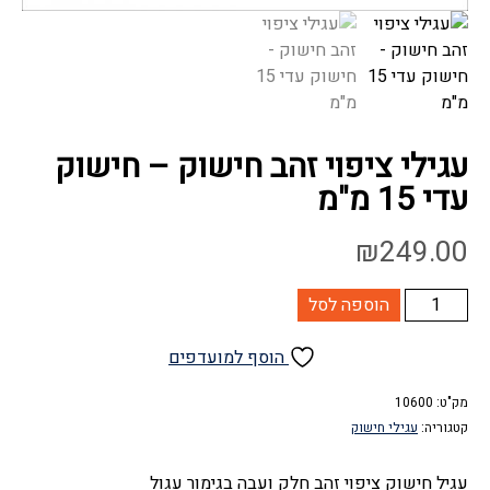
עגילי ציפוי זהב חישוק – חישוק
עדי 15 מ"מ
₪
249.00
כמות
הוספה לסל
של
עגילי
הוסף למועדפים
ציפוי
זהב
מק"ט:
10600
קטגוריה:
עגילי חישוק
חישוק
-
עגיל חישוק ציפוי זהב חלק ועבה בגימור עגול
חישוק