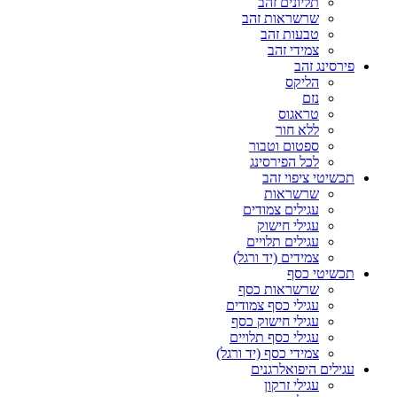
תליונים זהב
שרשראות זהב
טבעות זהב
צמידי זהב
פירסינג זהב
הליקס
נזם
טראגוס
ללא חור
ספטום וטבור
לכל הפירסינג
תכשיטי ציפוי זהב
שרשראות
עגילים צמודים
עגילי חישוק
עגילים תלויים
צמידים (יד ורגל)
תכשיטי כסף
שרשראות כסף
עגילי כסף צמודים
עגילי חישוק כסף
עגילי כסף תלויים
צמידי כסף (יד ורגל)
עגילים היפואלרגנים
עגילי זרקון