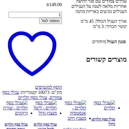
עגילים צמודים עם סגר לחיצה
₪
149.00
אחריות מלאה לשנה על העגילים
העגילים מגיעים באריזת מתנה
כמות
של
הוספה לסל
אורך העגיל הכולל: 45 מ"מ
עגילי
קוטר הכדור: 3 מ"מ
כסף
תלויים
-
סגנון העגיל
מיוחדים
תלי
שרשרת
+
מוצרים קשורים
כדור
כפול
הוסף למועדפים
מק"ט:
10073
קטגוריות:
עגילי כסף
צמודים
,
עגילי כסף תלויים
עגילי כסף תלויים-
ניקול
עגילי כסף תלויים
עגילי כסף תלויים
– ליטל מנצנץ
– שורת זרקונים