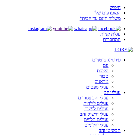
חיפוש
המועדפים שלי
משלוח חינם עד הבית*
עגלת קניות
התחברות
פירסינג טיטניום
נזם
הליקס
טבור
טראגוס
עגילי ספטום
עגילי זהב
עגילי זהב צמודים
עגילים לילדות
עגילים לנשים
עגילי חישוק זהב
עגילים תלויים
עגילי יהלומים
תכשיטי זהב