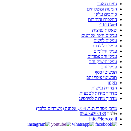
נעים מאוד!
הזמנות ומשלוחים
כותבים עלינו
החלפות והחזרות
Gift Card
שאלות נפוצות
עגילים היפו-אלרגנים
עגילים לנשים
עגילים לילדות
עגילי יהלומים
עגילי זהב צמודים
עגילי חישוק זהב
עגילי זהב
תכשיטי כסף
תכשיטי ציפוי זהב
תקנון
הצהרת נגישות
מדריך מידות לטבעות
מדריך מידות לפירסינג
מרכז מסחרי ת.ד. 754, אלקנה (משרדים בלבד)
טלפון
054-3429-139
info@lory.co.il