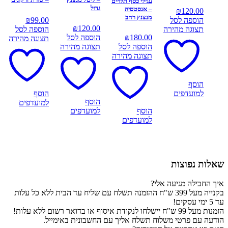
עגילי כסף תלויים
גדול
– אנסטסיה
₪
120.00
מנצנץ רחב
הוספה לסל
99.00
₪
₪
120.00
תצוגה מהירה
הוספה לסל
180.00
₪
הוספה לסל
תצוגה מהירה
הוספה לסל
תצוגה מהירה
תצוגה מהירה
הוסף
למועדפים
הוסף
הוסף
למועדפים
הוסף
למועדפים
למועדפים
שאלות נפוצות
איך החבילה מגיעה אלי?
בקנייה מעל 399 ש"ח ההזמנה תשלח עם שליח עד הבית ללא כל עלות
עד 5 ימי עסקים!
הזמנות מעל 99 ש"ח יישלחו לנקודת איסוף או בדואר רשום ללא עלות!
הודעה עם פרטי משלוח תשלח אליך עם החשבונית באימייל.