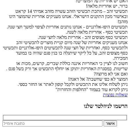
האם יש אחריות על המוצרים?
ברור, יש אחריות מלאה!
תכשיטי זהב – מתכת תכשיטי הזהב עשויה מזהב אמיתי 14 קראט
ובאישור מכון התקנים הישראלי. אנחנו מעניקים אחריות שהמוצר הינו
מזהב!
תכשיטים היפו-אלרגניים - אנחנו נותנים אחריות לציפוי למשך חצי שנה.
תכשיטי כסף - אחריות מלאה לשנה.
תכשיטי כסף מצופים זהב - אחריות מלאה לחצי שנה.
אנחנו מעניקים אחריות של שנה מיום קניית מוצרים לתכשיטי זהב
ולתכשיטי כסף, ואחריות של חצי שנה לתכשיטים היפו-אלרגניים ותכשיטי
כסף מצופים זהב, על כל ליקוי שיתגלה בו בגין פגם שהיה בו במועד
המכירה.
חשוב לנו לציין כי האחריות איננה כוללת שברים, קרעים, מכות או
שריטות. במסגרת האחריות יתוקן או יוחלף התכשיט אך ורק בשל פגם .
ואם אני לא מרוצה?
המוצר לא כפי שחשבת? אל דאגה!
ניתן לשלוח אלינו את התכשיט ולקבל קופון לאתר או החזר כספי.
ניתן לקרוא עוד בעמוד "החלפות והחזרות"
שאלות נפוצות
הרשמו לניוזלטר שלנו