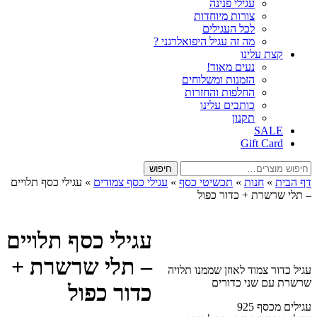
עגילי פנינה
צורות מיוחדות
לכל העגילים
מה זה עגיל היפואלרגני ?
קצת עלינו
נעים מאוד!
הזמנות ומשלוחים
החלפות והחזרות
כותבים עלינו
תקנון
SALE
Gift Card
חיפוש
חיפוש
עבור:
דף הבית
»
חנות
»
תכשיטי כסף
»
עגילי כסף צמודים
»
עגילי כסף תלויים
– תלי שרשרת + כדור כפול
עגילי כסף תלויים
– תלי שרשרת +
עגיל כדור צמוד לאוזן שממנו תלויה
שרשרת עם שני כדורים
כדור כפול
עגילים מכסף 925