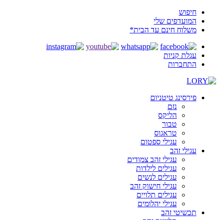
חיפוש
המועדפים שלי
משלוח חינם עד הבית*
עגלת קניות
התחברות
פירסינג טיטניום
נזם
הליקס
טבור
טראגוס
עגילי ספטום
עגילי זהב
עגילי זהב צמודים
עגילים לילדות
עגילים לנשים
עגילי חישוק זהב
עגילים תלויים
עגילי יהלומים
תכשיטי זהב