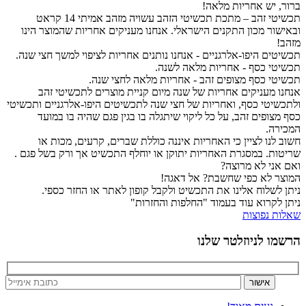
ברור, יש אחריות מלאה!
תכשיטי זהב – מתכת תכשיטי הזהב עשויה מזהב אמיתי 14 קראט
ובאישור מכון התקנים הישראלי. אנחנו מעניקים אחריות שהמוצר הינו
מזהב!
תכשיטים היפו-אלרגניים - אנחנו נותנים אחריות לציפוי למשך חצי שנה.
תכשיטי כסף - אחריות מלאה לשנה.
תכשיטי כסף מצופים זהב - אחריות מלאה לחצי שנה.
אנחנו מעניקים אחריות של שנה מיום קניית מוצרים לתכשיטי זהב
ולתכשיטי כסף, ואחריות של חצי שנה לתכשיטים היפו-אלרגניים ותכשיטי
כסף מצופים זהב, על כל ליקוי שיתגלה בו בגין פגם שהיה בו במועד
המכירה.
חשוב לנו לציין כי האחריות איננה כוללת שברים, קרעים, מכות או
שריטות. במסגרת האחריות יתוקן או יוחלף התכשיט אך ורק בשל פגם .
ואם אני לא מרוצה?
המוצר לא כפי שחשבת? אל דאגה!
ניתן לשלוח אלינו את התכשיט ולקבל קופון לאתר או החזר כספי.
ניתן לקרוא עוד בעמוד "החלפות והחזרות"
שאלות נפוצות
הרשמו לניוזלטר שלנו