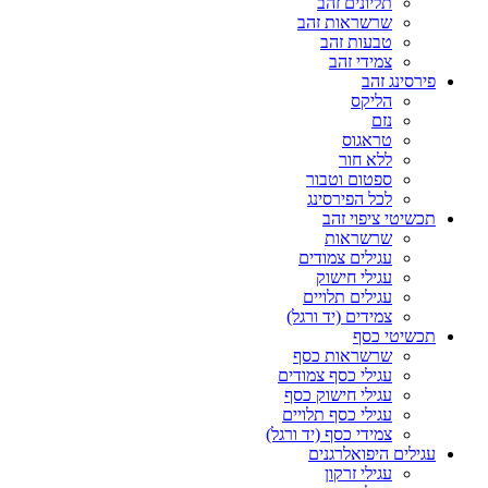
תליונים זהב
שרשראות זהב
טבעות זהב
צמידי זהב
פירסינג זהב
הליקס
נזם
טראגוס
ללא חור
ספטום וטבור
לכל הפירסינג
תכשיטי ציפוי זהב
שרשראות
עגילים צמודים
עגילי חישוק
עגילים תלויים
צמידים (יד ורגל)
תכשיטי כסף
שרשראות כסף
עגילי כסף צמודים
עגילי חישוק כסף
עגילי כסף תלויים
צמידי כסף (יד ורגל)
עגילים היפואלרגנים
עגילי זרקון