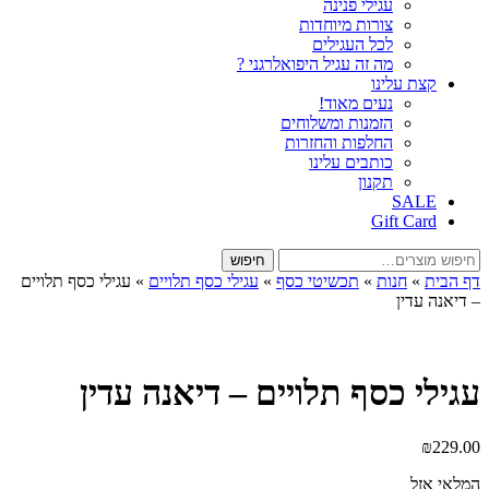
עגילי פנינה
צורות מיוחדות
לכל העגילים
מה זה עגיל היפואלרגני ?
קצת עלינו
נעים מאוד!
הזמנות ומשלוחים
החלפות והחזרות
כותבים עלינו
תקנון
SALE
Gift Card
חיפוש
חיפוש
עבור:
דף הבית
»
חנות
»
תכשיטי כסף
»
עגילי כסף תלויים
»
עגילי כסף תלויים
– דיאנה עדין
עגילי כסף תלויים – דיאנה עדין
₪
229.00
המלאי אזל