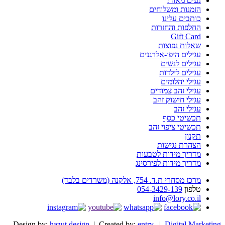
נעים מאוד!
הזמנות ומשלוחים
כותבים עלינו
החלפות והחזרות
Gift Card
שאלות נפוצות
עגילים היפו-אלרגנים
עגילים לנשים
עגילים לילדות
עגילי יהלומים
עגילי זהב צמודים
עגילי חישוק זהב
עגילי זהב
תכשיטי כסף
תכשיטי ציפוי זהב
תקנון
הצהרת נגישות
מדריך מידות לטבעות
מדריך מידות לפירסינג
מרכז מסחרי ת.ד. 754, אלקנה (משרדים בלבד)
טלפון
054-3429-139
info@lory.co.il
Design by:
hazut design
| Created by:
entry
. |
Digital Marketing