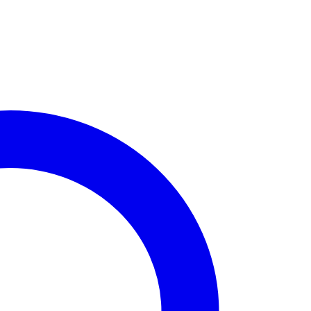
חישוק
זהב
-
תלי
לב
ורוד