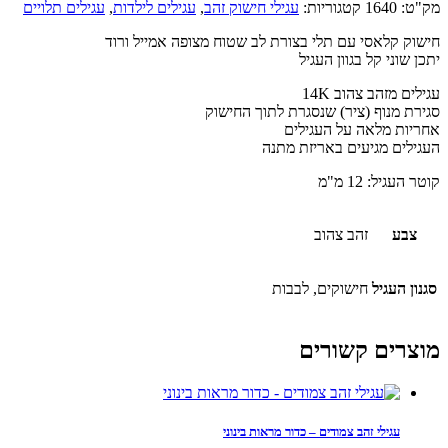
מק"ט:
1640
קטגוריות:
עגילי חישוק זהב
,
עגילים לילדות
,
עגילים תלויים
חישוק קלאסי עם תלי בצורת לב שטוח מצופה אמייל ורוד
יתכן שוני קל בגוון העגיל
עגילים מזהב צהוב 14K
סגירת מנוף (ציר) שנסגרת לתוך החישוק
אחריות מלאה על העגילים
העגילים מגיעים באריזת מתנה
קוטר העגיל: 12 מ"מ
צבע
זהב צהוב
סגנון העגיל
חישוקים, לבבות
מוצרים קשורים
עגילי זהב צמודים – כדור מראות בינוני