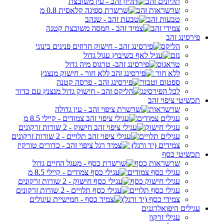
תליונים זהב
שרשראות זהב
טבעות זהב
צמידי זהב
פירסינג זהב
הליקס
נזם
טראגוס
ללא חור
ספטום וטבור
לכל הפירסינג
תכשיטי ציפוי זהב
שרשראות
עגילים צמודים
עגילי חישוק
עגילים תלויים
צמידים (יד ורגל)
תכשיטי כסף
שרשראות כסף
עגילי כסף צמודים
עגילי חישוק כסף
עגילי כסף תלויים
צמידי כסף (יד ורגל)
עגילים היפואלרגנים
עגילי זרקון