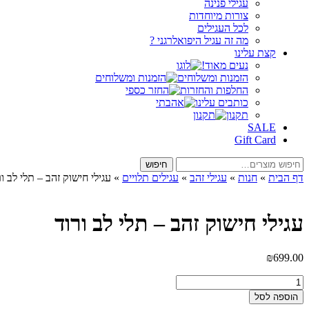
עגילי פנינה
צורות מיוחדות
לכל העגילים
מה זה עגיל היפואלרגני ?
קצת עלינו
נעים מאוד!
הזמנות ומשלוחים
החלפות והחזרות
כותבים עלינו
תקנון
SALE
Gift Card
חיפוש
חיפוש
עבור:
דף הבית
»
חנות
»
עגילי זהב
»
עגילים תלויים
»
עגילי חישוק זהב – תלי לב ור
עגילי חישוק זהב – תלי לב ורוד
₪
699.00
כמות
של
הוספה לסל
עגילי