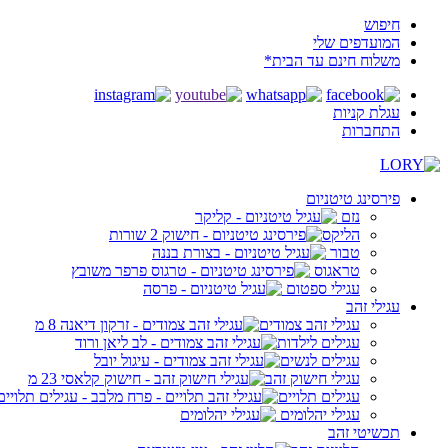
חיפוש
המועדפים שלי
משלוח חינם עד הבית*
עגלת קניות
התחברות
פירסינג טיטניום
נזם
הליקס
טבור
טראגוס
עגילי ספטום
עגילי זהב
עגילי זהב צמודים
עגילים לילדות
עגילים לנשים
עגילי חישוק זהב
עגילים תלויים
עגילי יהלומים
תכשיטי זהב