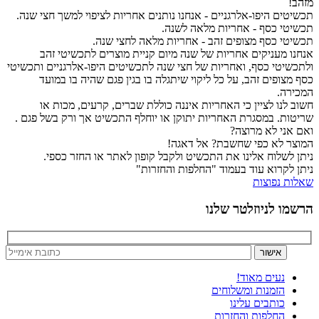
מזהב!
תכשיטים היפו-אלרגניים - אנחנו נותנים אחריות לציפוי למשך חצי שנה.
תכשיטי כסף - אחריות מלאה לשנה.
תכשיטי כסף מצופים זהב - אחריות מלאה לחצי שנה.
אנחנו מעניקים אחריות של שנה מיום קניית מוצרים לתכשיטי זהב
ולתכשיטי כסף, ואחריות של חצי שנה לתכשיטים היפו-אלרגניים ותכשיטי
כסף מצופים זהב, על כל ליקוי שיתגלה בו בגין פגם שהיה בו במועד
המכירה.
חשוב לנו לציין כי האחריות איננה כוללת שברים, קרעים, מכות או
שריטות. במסגרת האחריות יתוקן או יוחלף התכשיט אך ורק בשל פגם .
ואם אני לא מרוצה?
המוצר לא כפי שחשבת? אל דאגה!
ניתן לשלוח אלינו את התכשיט ולקבל קופון לאתר או החזר כספי.
ניתן לקרוא עוד בעמוד "החלפות והחזרות"
שאלות נפוצות
הרשמו לניוזלטר שלנו
נעים מאוד!
הזמנות ומשלוחים
כותבים עלינו
החלפות והחזרות