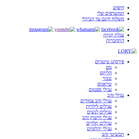
חיפוש
המועדפים שלי
משלוח חינם עד הבית*
עגלת קניות
התחברות
פירסינג טיטניום
נזם
הליקס
טבור
טראגוס
עגילי ספטום
עגילי זהב
עגילי זהב צמודים
עגילים לילדות
עגילים לנשים
עגילי חישוק זהב
עגילים תלויים
עגילי יהלומים
תכשיטי זהב