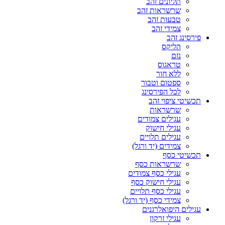
תליונים זהב
שרשראות זהב
טבעות זהב
צמידי זהב
פירסינג זהב
הליקס
נזם
טראגוס
ללא חור
ספטום וטבור
לכל הפירסינג
תכשיטי ציפוי זהב
שרשראות
עגילים צמודים
עגילי חישוק
עגילים תלויים
צמידים (יד ורגל)
תכשיטי כסף
שרשראות כסף
עגילי כסף צמודים
עגילי חישוק כסף
עגילי כסף תלויים
צמידי כסף (יד ורגל)
עגילים היפואלרגנים
עגילי זרקון