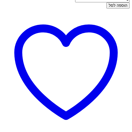
של
הוספה לסל
עגילי
זהב
תלויים
-
שורת
זרקונים