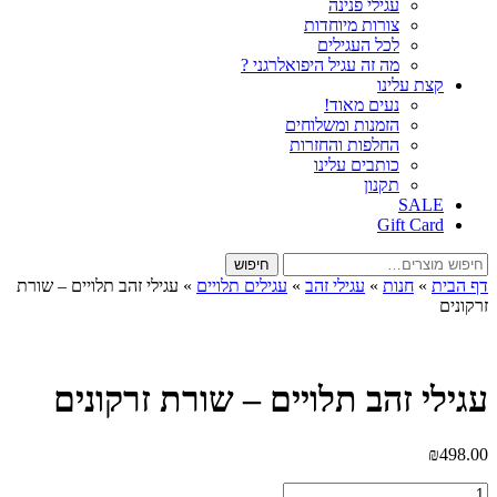
עגילי פנינה
צורות מיוחדות
לכל העגילים
מה זה עגיל היפואלרגני ?
קצת עלינו
נעים מאוד!
הזמנות ומשלוחים
החלפות והחזרות
כותבים עלינו
תקנון
SALE
Gift Card
חיפוש
חיפוש
עבור:
דף הבית
»
חנות
»
עגילי זהב
»
עגילים תלויים
»
עגילי זהב תלויים – שורת
זרקונים
עגילי זהב תלויים – שורת זרקונים
₪
498.00
כמות