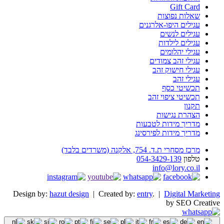
Gift Card
שאלות נפוצות
עגילים היפו-אלרגנים
עגילים לנשים
עגילים לילדות
עגילי יהלומים
עגילי זהב צמודים
עגילי חישוק זהב
עגילי זהב
תכשיטי כסף
תכשיטי ציפוי זהב
תקנון
הצהרת נגישות
מדריך מידות לטבעות
מדריך מידות לפירסינג
מרכז מסחרי ת.ד. 754, אלקנה (משרדים בלבד)
טלפון
054-3429-139
info@lory.co.il
Design by:
hazut design
| Created by:
entry
. |
Digital Marketing
by SEO Creative