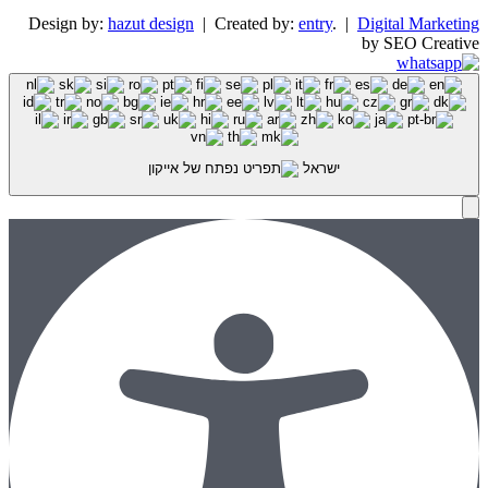
Design by:
hazut design
| Created by:
entry
. |
Digital Marketing
by SEO Creative
ישראל