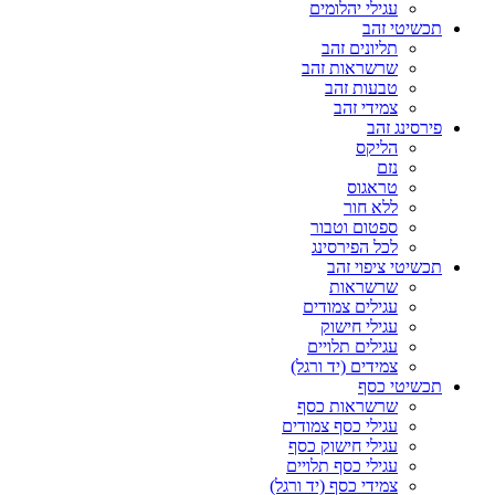
עגילי יהלומים
תכשיטי זהב
תליונים זהב
שרשראות זהב
טבעות זהב
צמידי זהב
פירסינג זהב
הליקס
נזם
טראגוס
ללא חור
ספטום וטבור
לכל הפירסינג
תכשיטי ציפוי זהב
שרשראות
עגילים צמודים
עגילי חישוק
עגילים תלויים
צמידים (יד ורגל)
תכשיטי כסף
שרשראות כסף
עגילי כסף צמודים
עגילי חישוק כסף
עגילי כסף תלויים
צמידי כסף (יד ורגל)