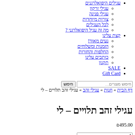
עגילים היפואלרגנים
עגילי זרקון
עגילי פנינה
צורות מיוחדות
לכל העגילים
מה זה עגיל היפואלרגני ?
קצת עלינו
נעים מאוד!
הזמנות ומשלוחים
החלפות והחזרות
כותבים עלינו
תקנון
SALE
Gift Card
חיפוש
חיפוש
עבור:
דף הבית
»
חנות
»
עגילי זהב
»
עגילי זהב תלויים – לי
עגילי זהב תלויים – לי
₪
495.00
כמות