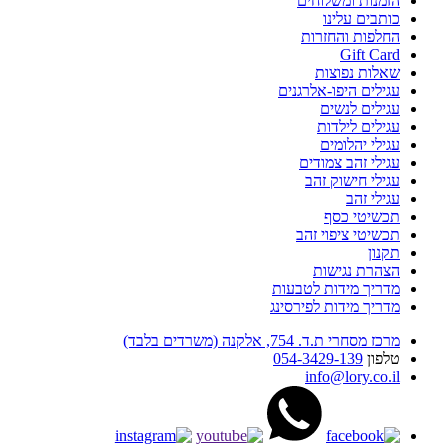
הזמנות ומשלוחים
כותבים עלינו
החלפות והחזרות
Gift Card
שאלות נפוצות
עגילים היפו-אלרגנים
עגילים לנשים
עגילים לילדות
עגילי יהלומים
עגילי זהב צמודים
עגילי חישוק זהב
עגילי זהב
תכשיטי כסף
תכשיטי ציפוי זהב
תקנון
הצהרת נגישות
מדריך מידות לטבעות
מדריך מידות לפירסינג
מרכז מסחרי ת.ד. 754, אלקנה (משרדים בלבד)
טלפון
054-3429-139
info@lory.co.il