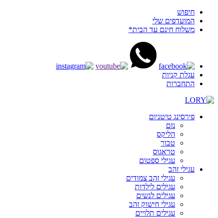
חיפוש
המועדפים שלי
משלוח חינם עד הבית*
עגלת קניות
התחברות
פירסינג טיטניום
נזם
הליקס
טבור
טראגוס
עגילי ספטום
עגילי זהב
עגילי זהב צמודים
עגילים לילדות
עגילים לנשים
עגילי חישוק זהב
עגילים תלויים