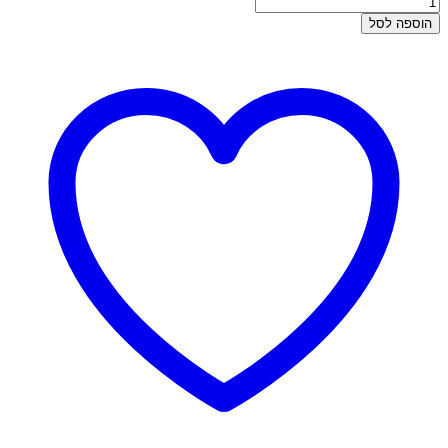
של
הוספה לסל
עגילי
זהב
תלויים
-
לי