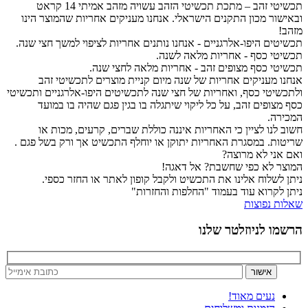
תכשיטי זהב – מתכת תכשיטי הזהב עשויה מזהב אמיתי 14 קראט
ובאישור מכון התקנים הישראלי. אנחנו מעניקים אחריות שהמוצר הינו
מזהב!
תכשיטים היפו-אלרגניים - אנחנו נותנים אחריות לציפוי למשך חצי שנה.
תכשיטי כסף - אחריות מלאה לשנה.
תכשיטי כסף מצופים זהב - אחריות מלאה לחצי שנה.
אנחנו מעניקים אחריות של שנה מיום קניית מוצרים לתכשיטי זהב
ולתכשיטי כסף, ואחריות של חצי שנה לתכשיטים היפו-אלרגניים ותכשיטי
כסף מצופים זהב, על כל ליקוי שיתגלה בו בגין פגם שהיה בו במועד
המכירה.
חשוב לנו לציין כי האחריות איננה כוללת שברים, קרעים, מכות או
שריטות. במסגרת האחריות יתוקן או יוחלף התכשיט אך ורק בשל פגם .
ואם אני לא מרוצה?
המוצר לא כפי שחשבת? אל דאגה!
ניתן לשלוח אלינו את התכשיט ולקבל קופון לאתר או החזר כספי.
ניתן לקרוא עוד בעמוד "החלפות והחזרות"
שאלות נפוצות
הרשמו לניוזלטר שלנו
נעים מאוד!