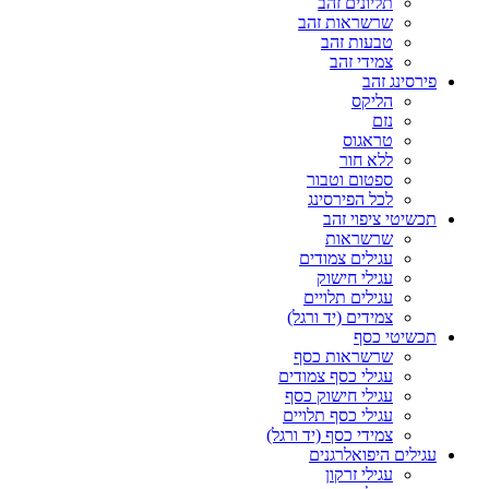
תליונים זהב
שרשראות זהב
טבעות זהב
צמידי זהב
פירסינג זהב
הליקס
נזם
טראגוס
ללא חור
ספטום וטבור
לכל הפירסינג
תכשיטי ציפוי זהב
שרשראות
עגילים צמודים
עגילי חישוק
עגילים תלויים
צמידים (יד ורגל)
תכשיטי כסף
שרשראות כסף
עגילי כסף צמודים
עגילי חישוק כסף
עגילי כסף תלויים
צמידי כסף (יד ורגל)
עגילים היפואלרגנים
עגילי זרקון