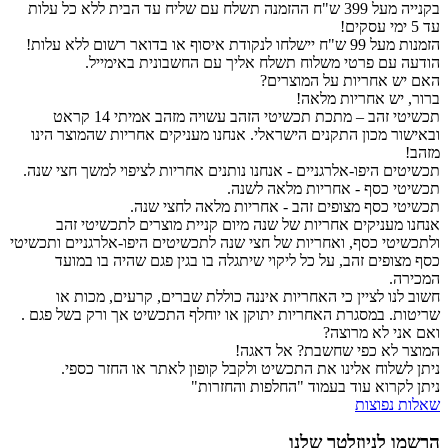
בקנייה מעל 399 ש"ח ההזמנה תשלח עם שליח עד הבית ללא כל עלות
עד 5 ימי עסקים!
הזמנות מעל 99 ש"ח יישלחו לנקודת איסוף או בדואר רשום ללא עלות!
הודעה עם פרטי משלוח תשלח אליך עם החשבונית באימייל.
האם יש אחריות על המוצרים?
ברור, יש אחריות מלאה!
תכשיטי זהב – מתכת תכשיטי הזהב עשויה מזהב אמיתי 14 קראט
ובאישור מכון התקנים הישראלי. אנחנו מעניקים אחריות שהמוצר הינו
מזהב!
תכשיטים היפו-אלרגניים - אנחנו נותנים אחריות לציפוי למשך חצי שנה.
תכשיטי כסף - אחריות מלאה לשנה.
תכשיטי כסף מצופים זהב - אחריות מלאה לחצי שנה.
אנחנו מעניקים אחריות של שנה מיום קניית מוצרים לתכשיטי זהב
ולתכשיטי כסף, ואחריות של חצי שנה לתכשיטים היפו-אלרגניים ותכשיטי
כסף מצופים זהב, על כל ליקוי שיתגלה בו בגין פגם שהיה בו במועד
המכירה.
חשוב לנו לציין כי האחריות איננה כוללת שברים, קרעים, מכות או
שריטות. במסגרת האחריות יתוקן או יוחלף התכשיט אך ורק בשל פגם .
ואם אני לא מרוצה?
המוצר לא כפי שחשבת? אל דאגה!
ניתן לשלוח אלינו את התכשיט ולקבל קופון לאתר או החזר כספי.
ניתן לקרוא עוד בעמוד "החלפות והחזרות"
שאלות נפוצות
הרשמו לניוזלטר שלנו