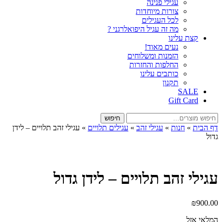
עגילי פנינה
צורות מיוחדות
לכל העגילים
מה זה עגיל היפואלרגני ?
קצת עלינו
נעים מאוד!
הזמנות ומשלוחים
החלפות והחזרות
כותבים עלינו
תקנון
SALE
Gift Card
חיפוש
חיפוש
עבור:
דף הבית
»
חנות
»
עגילי זהב
»
עגילים תלויים
»
עגילי זהב תלויים – לידן
גדול
עגילי זהב תלויים – לידן גדול
₪
900.00
המלאי אזל