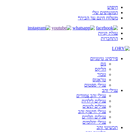
חיפוש
המועדפים שלי
משלוח חינם עד הבית*
עגלת קניות
התחברות
פירסינג טיטניום
נזם
הליקס
טבור
טראגוס
עגילי ספטום
עגילי זהב
עגילי זהב צמודים
עגילים לילדות
עגילים לנשים
עגילי חישוק זהב
עגילים תלויים
עגילי יהלומים
תכשיטי זהב