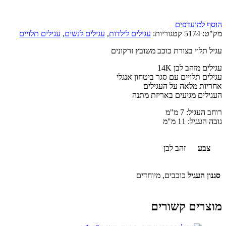
הוסף למועדפים
מק"ט:
5174
קטגוריות:
עגילים לילדות
,
עגילים לנשים
,
עגילים תלויים
עגיל תלוי בצורת כוכב משובץ זרקונים
עגילים מזהב לבן 14K
עגילים תלויים עם סגר ביטחון אנגלי
אחריות מלאה על העגילים
העגילים מגיעים באריזת מתנה
רוחב העגיל: 7 מ"מ
גובה העגיל: 11 מ"מ
צבע
זהב לבן
סגנון העגיל
כוכבים, מיוחדים
מוצרים קשורים