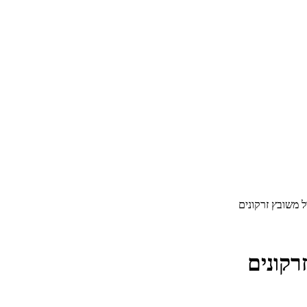
ול משובץ זרקונים
רקונים