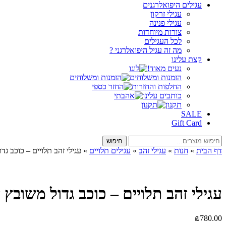
עגילים היפואלרגנים
עגילי זרקון
עגילי פנינה
צורות מיוחדות
לכל העגילים
מה זה עגיל היפואלרגני ?
קצת עלינו
נעים מאוד!
הזמנות ומשלוחים
החלפות והחזרות
כותבים עלינו
תקנון
SALE
Gift Card
חיפוש
חיפוש
עבור:
דף הבית
»
חנות
»
עגילי זהב
»
עגילים תלויים
»
עגילי זהב תלויים – כוכב גד
עגילי זהב תלויים – כוכב גדול משובץ ז
₪
780.00