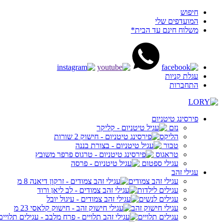
חיפוש
המועדפים שלי
משלוח חינם עד הבית*
עגלת קניות
התחברות
פירסינג טיטניום
נזם
הליקס
טבור
טראגוס
עגילי ספטום
עגילי זהב
עגילי זהב צמודים
עגילים לילדות
עגילים לנשים
עגילי חישוק זהב
עגילים תלויים