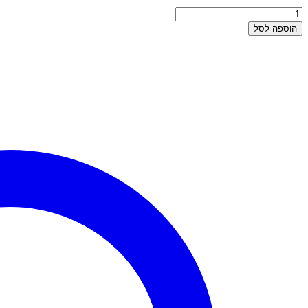
כמות
של
הוספה לסל
עגילי
זהב
תלויים
-
כוכב
גדול
משובץ
זרקונים