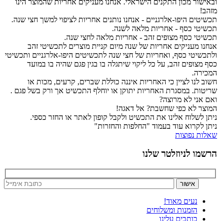
ובאישור מכון התקנים הישראלי. אנחנו מעניקים אחריות שהמוצר הינו
מזהב!
תכשיטים היפו-אלרגניים - אנחנו נותנים אחריות לציפוי למשך חצי שנה.
תכשיטי כסף - אחריות מלאה לשנה.
תכשיטי כסף מצופים זהב - אחריות מלאה לחצי שנה.
אנחנו מעניקים אחריות של שנה מיום קניית מוצרים לתכשיטי זהב
ולתכשיטי כסף, ואחריות של חצי שנה לתכשיטים היפו-אלרגניים ותכשיטי
כסף מצופים זהב, על כל ליקוי שיתגלה בו בגין פגם שהיה בו במועד
המכירה.
חשוב לנו לציין כי האחריות איננה כוללת שברים, קרעים, מכות או
שריטות. במסגרת האחריות יתוקן או יוחלף התכשיט אך ורק בשל פגם .
ואם אני לא מרוצה?
המוצר לא כפי שחשבת? אל דאגה!
ניתן לשלוח אלינו את התכשיט ולקבל קופון לאתר או החזר כספי.
ניתן לקרוא עוד בעמוד "החלפות והחזרות"
שאלות נפוצות
הרשמו לניוזלטר שלנו
נעים מאוד!
הזמנות ומשלוחים
כותבים עלינו