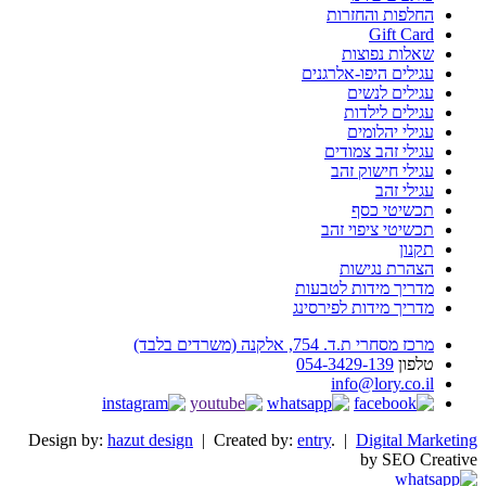
החלפות והחזרות
Gift Card
שאלות נפוצות
עגילים היפו-אלרגנים
עגילים לנשים
עגילים לילדות
עגילי יהלומים
עגילי זהב צמודים
עגילי חישוק זהב
עגילי זהב
תכשיטי כסף
תכשיטי ציפוי זהב
תקנון
הצהרת נגישות
מדריך מידות לטבעות
מדריך מידות לפירסינג
מרכז מסחרי ת.ד. 754, אלקנה (משרדים בלבד)
טלפון
054-3429-139
info@lory.co.il
Design by:
hazut design
| Created by:
entry
. |
Digital Marketing
by SEO Creative