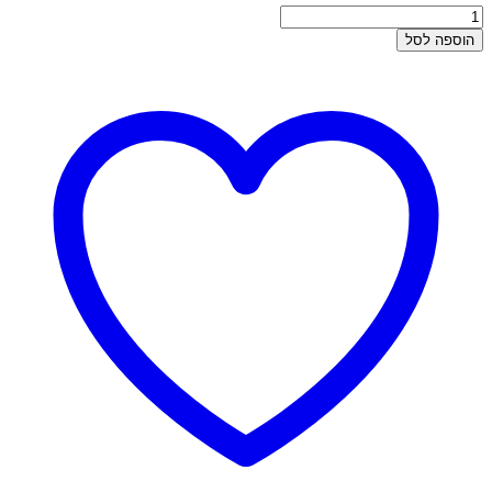
כמות
של
הוספה לסל
עגילי
זהב
תלויים
-
זרקונים
זואי