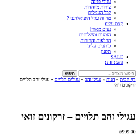
עגילי פנינה
צורות מיוחדות
לכל העגילים
מה זה עגיל היפואלרגני ?
קצת עלינו
נעים מאוד!
הזמנות ומשלוחים
החלפות והחזרות
כותבים עלינו
תקנון
SALE
Gift Card
חיפוש
חיפוש
עבור:
דף הבית
»
חנות
»
עגילי זהב
»
עגילים תלויים
»
עגילי זהב תלויים –
זרקונים זואי
עגילי זהב תלויים – זרקונים זואי
₪
999.00