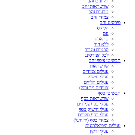
תליונים זהב
שרשראות זהב
טבעות זהב
צמידי זהב
פירסינג זהב
הליקס
נזם
טראגוס
ללא חור
ספטום וטבור
לכל הפירסינג
תכשיטי ציפוי זהב
שרשראות
עגילים צמודים
עגילי חישוק
עגילים תלויים
צמידים (יד ורגל)
תכשיטי כסף
שרשראות כסף
עגילי כסף צמודים
עגילי חישוק כסף
עגילי כסף תלויים
צמידי כסף (יד ורגל)
עגילים היפואלרגנים
עגילי זרקון