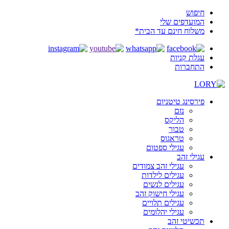
חיפוש
המועדפים שלי
משלוח חינם עד הבית*
עגלת קניות
התחברות
פירסינג טיטניום
נזם
הליקס
טבור
טראגוס
עגילי ספטום
עגילי זהב
עגילי זהב צמודים
עגילים לילדות
עגילים לנשים
עגילי חישוק זהב
עגילים תלויים
עגילי יהלומים
תכשיטי זהב