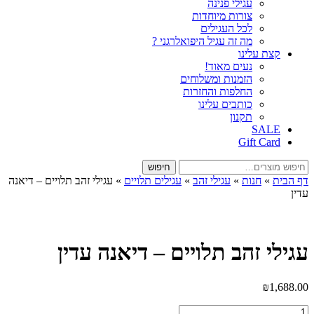
עגילי פנינה
צורות מיוחדות
לכל העגילים
מה זה עגיל היפואלרגני ?
קצת עלינו
נעים מאוד!
הזמנות ומשלוחים
החלפות והחזרות
כותבים עלינו
תקנון
SALE
Gift Card
חיפוש
חיפוש
עבור:
דף הבית
»
חנות
»
עגילי זהב
»
עגילים תלויים
»
עגילי זהב תלויים – דיאנה
עדין
עגילי זהב תלויים – דיאנה עדין
₪
1,688.00
כמות