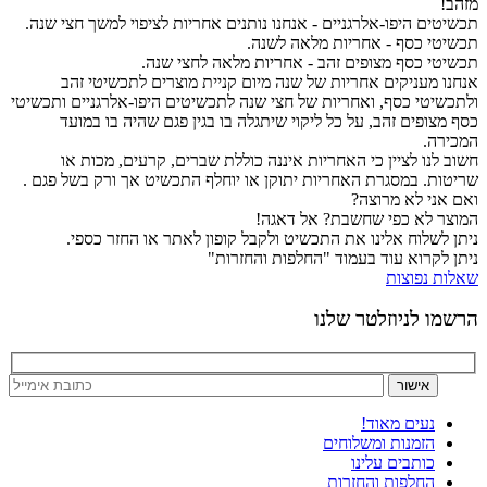
מזהב!
תכשיטים היפו-אלרגניים - אנחנו נותנים אחריות לציפוי למשך חצי שנה.
תכשיטי כסף - אחריות מלאה לשנה.
תכשיטי כסף מצופים זהב - אחריות מלאה לחצי שנה.
אנחנו מעניקים אחריות של שנה מיום קניית מוצרים לתכשיטי זהב
ולתכשיטי כסף, ואחריות של חצי שנה לתכשיטים היפו-אלרגניים ותכשיטי
כסף מצופים זהב, על כל ליקוי שיתגלה בו בגין פגם שהיה בו במועד
המכירה.
חשוב לנו לציין כי האחריות איננה כוללת שברים, קרעים, מכות או
שריטות. במסגרת האחריות יתוקן או יוחלף התכשיט אך ורק בשל פגם .
ואם אני לא מרוצה?
המוצר לא כפי שחשבת? אל דאגה!
ניתן לשלוח אלינו את התכשיט ולקבל קופון לאתר או החזר כספי.
ניתן לקרוא עוד בעמוד "החלפות והחזרות"
שאלות נפוצות
הרשמו לניוזלטר שלנו
נעים מאוד!
הזמנות ומשלוחים
כותבים עלינו
החלפות והחזרות