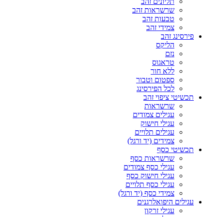
תליונים זהב
שרשראות זהב
טבעות זהב
צמידי זהב
פירסינג זהב
הליקס
נזם
טראגוס
ללא חור
ספטום וטבור
לכל הפירסינג
תכשיטי ציפוי זהב
שרשראות
עגילים צמודים
עגילי חישוק
עגילים תלויים
צמידים (יד ורגל)
תכשיטי כסף
שרשראות כסף
עגילי כסף צמודים
עגילי חישוק כסף
עגילי כסף תלויים
צמידי כסף (יד ורגל)
עגילים היפואלרגנים
עגילי זרקון