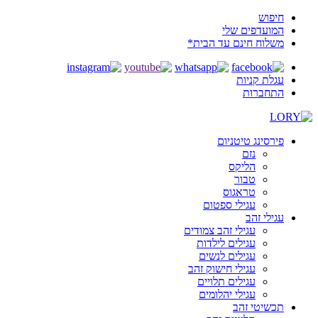
חיפוש
המועדפים שלי
משלוח חינם עד הבית*
עגלת קניות
התחברות
פירסינג טיטניום
נזם
הליקס
טבור
טראגוס
עגילי ספטום
עגילי זהב
עגילי זהב צמודים
עגילים לילדות
עגילים לנשים
עגילי חישוק זהב
עגילים תלויים
עגילי יהלומים
תכשיטי זהב