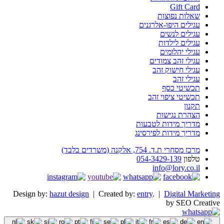
Gift Card
שאלות נפוצות
עגילים היפו-אלרגנים
עגילים לנשים
עגילים לילדות
עגילי יהלומים
עגילי זהב צמודים
עגילי חישוק זהב
עגילי זהב
תכשיטי כסף
תכשיטי ציפוי זהב
תקנון
הצהרת נגישות
מדריך מידות לטבעות
מדריך מידות לפירסינג
מרכז מסחרי ת.ד. 754, אלקנה (משרדים בלבד)
טלפון
054-3429-139
info@lory.co.il
Design by:
hazut design
| Created by:
entry
. |
Digital Marketing
by SEO Creative