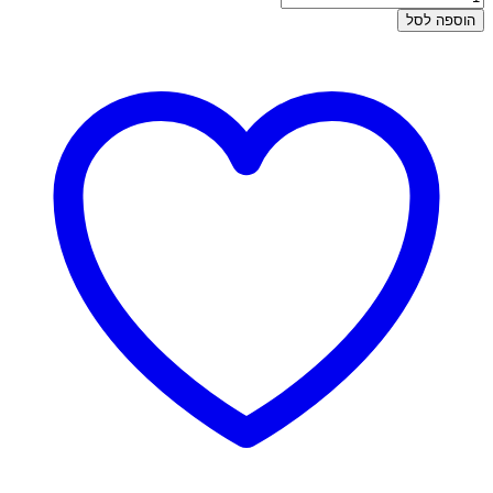
של
הוספה לסל
עגילי
זהב
תלויים
-
דיאנה
עדין