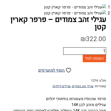
עגילי זהב צמודים – פרפר קארין
קטן
₪
322.00
כמות
של
הוספה לסל
עגילי
זהב
הוסף למועדפים
צמודים
-
מק"ט:
1216
פרפר
קטגוריות:
עגילי זהב צמודים
,
עגילים לילדות
קארין
קטן
פרפר שכנפיו מעוטרות בחיתוכי יהלום
עגילים מזהב לבן 14K
סוגר הברגה זהב 14K בשילוב סיליקון לאחיזה נוחה ובטוחה