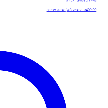
עגילי זהב צמודים – לב ירדן
409.00
₪
הוספה לסל
תצוגה מהירה