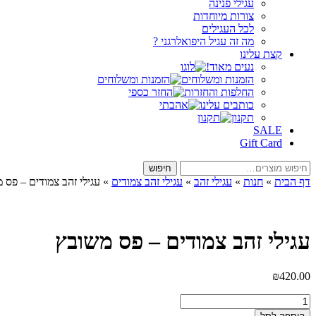
עגילי פנינה
צורות מיוחדות
לכל העגילים
מה זה עגיל היפואלרגני ?
קצת עלינו
נעים מאוד!
הזמנות ומשלוחים
החלפות והחזרות
כותבים עלינו
תקנון
SALE
Gift Card
חיפוש
חיפוש
עבור:
דף הבית
»
חנות
»
עגילי זהב
»
עגילי זהב צמודים
»
עגילי זהב צמודים – פס 
עגילי זהב צמודים – פס משובץ
₪
420.00
כמות
של