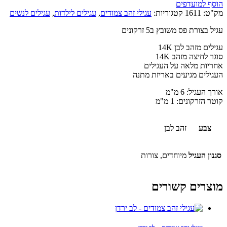
הוסף למועדפים
מק"ט:
1611
קטגוריות:
עגילי זהב צמודים
,
עגילים לילדות
,
עגילים לנשים
עגיל בצורת פס משובץ ב5 זרקונים
עגילים מזהב לבן 14K
סוגר לחיצה מזהב 14K
אחריות מלאה על העגילים
העגילים מגיעים באריזת מתנה
אורך העגיל: 6 מ"מ
קוטר הזרקונים: 1 מ"מ
צבע
זהב לבן
סגנון העגיל
מיוחדים, צורות
מוצרים קשורים