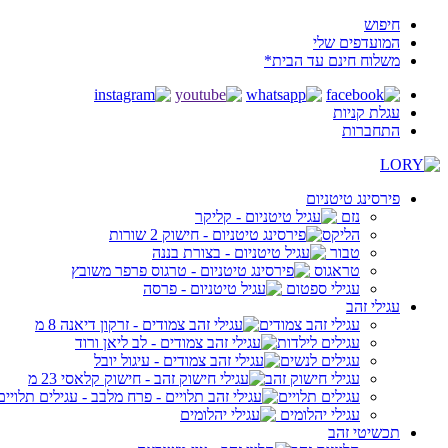
חיפוש
המועדפים שלי
משלוח חינם עד הבית*
עגלת קניות
התחברות
פירסינג טיטניום
נזם
הליקס
טבור
טראגוס
עגילי ספטום
עגילי זהב
עגילי זהב צמודים
עגילים לילדות
עגילים לנשים
עגילי חישוק זהב
עגילים תלויים
עגילי יהלומים
תכשיטי זהב