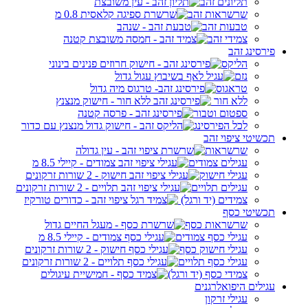
תליונים זהב
שרשראות זהב
טבעות זהב
צמידי זהב
פירסינג זהב
הליקס
נזם
טראגוס
ללא חור
ספטום וטבור
לכל הפירסינג
תכשיטי ציפוי זהב
שרשראות
עגילים צמודים
עגילי חישוק
עגילים תלויים
צמידים (יד ורגל)
תכשיטי כסף
שרשראות כסף
עגילי כסף צמודים
עגילי חישוק כסף
עגילי כסף תלויים
צמידי כסף (יד ורגל)
עגילים היפואלרגנים
עגילי זרקון