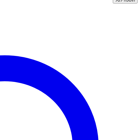
הוספה לסל
עגילי
זהב
צמודים
-
פס
משובץ