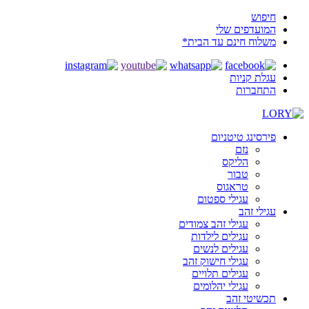
חיפוש
המועדפים שלי
משלוח חינם עד הבית*
עגלת קניות
התחברות
פירסינג טיטניום
נזם
הליקס
טבור
טראגוס
עגילי ספטום
עגילי זהב
עגילי זהב צמודים
עגילים לילדות
עגילים לנשים
עגילי חישוק זהב
עגילים תלויים
עגילי יהלומים
תכשיטי זהב