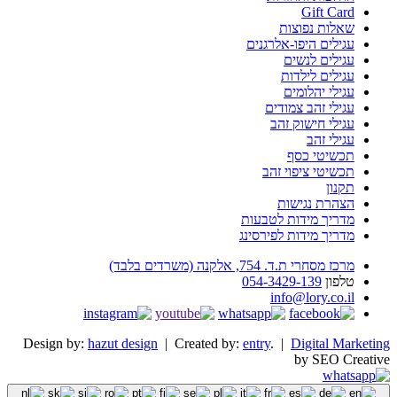
Gift Card
שאלות נפוצות
עגילים היפו-אלרגנים
עגילים לנשים
עגילים לילדות
עגילי יהלומים
עגילי זהב צמודים
עגילי חישוק זהב
עגילי זהב
תכשיטי כסף
תכשיטי ציפוי זהב
תקנון
הצהרת נגישות
מדריך מידות לטבעות
מדריך מידות לפירסינג
מרכז מסחרי ת.ד. 754, אלקנה (משרדים בלבד)
טלפון
054-3429-139
info@lory.co.il
Design by:
hazut design
| Created by:
entry
. |
Digital Marketing
by SEO Creative