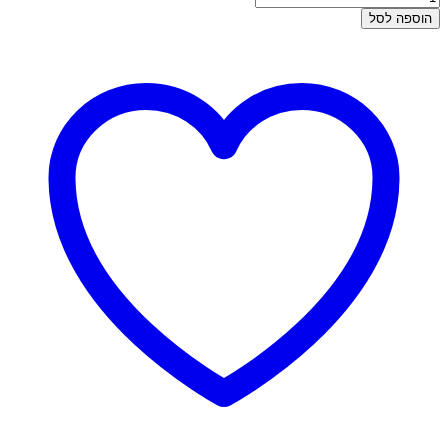
של
הוספה לסל
עגילי
זהב
צמודים
-
עלה
משובץ