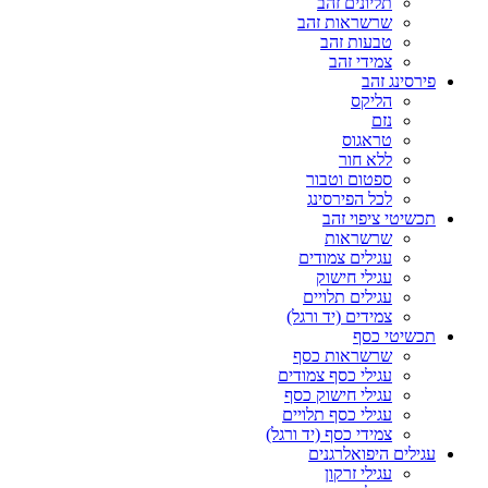
תליונים זהב
שרשראות זהב
טבעות זהב
צמידי זהב
פירסינג זהב
הליקס
נזם
טראגוס
ללא חור
ספטום וטבור
לכל הפירסינג
תכשיטי ציפוי זהב
שרשראות
עגילים צמודים
עגילי חישוק
עגילים תלויים
צמידים (יד ורגל)
תכשיטי כסף
שרשראות כסף
עגילי כסף צמודים
עגילי חישוק כסף
עגילי כסף תלויים
צמידי כסף (יד ורגל)
עגילים היפואלרגנים
עגילי זרקון