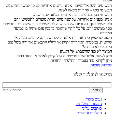
מזהב!
תכשיטים היפו-אלרגניים - אנחנו נותנים אחריות לציפוי למשך חצי שנה.
תכשיטי כסף - אחריות מלאה לשנה.
תכשיטי כסף מצופים זהב - אחריות מלאה לחצי שנה.
אנחנו מעניקים אחריות של שנה מיום קניית מוצרים לתכשיטי זהב
ולתכשיטי כסף, ואחריות של חצי שנה לתכשיטים היפו-אלרגניים ותכשיטי
כסף מצופים זהב, על כל ליקוי שיתגלה בו בגין פגם שהיה בו במועד
המכירה.
חשוב לנו לציין כי האחריות איננה כוללת שברים, קרעים, מכות או
שריטות. במסגרת האחריות יתוקן או יוחלף התכשיט אך ורק בשל פגם .
ואם אני לא מרוצה?
המוצר לא כפי שחשבת? אל דאגה!
ניתן לשלוח אלינו את התכשיט ולקבל קופון לאתר או החזר כספי.
ניתן לקרוא עוד בעמוד "החלפות והחזרות"
שאלות נפוצות
הרשמו לניוזלטר שלנו
נעים מאוד!
הזמנות ומשלוחים
כותבים עלינו
החלפות והחזרות