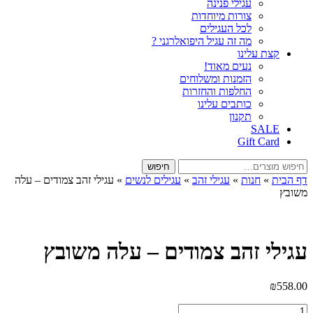
עגילי פנינה
צורות מיוחדות
לכל העגילים
מה זה עגיל היפואלרגני ?
קצת עלינו
נעים מאוד!
הזמנות ומשלוחים
החלפות והחזרות
כותבים עלינו
תקנון
SALE
Gift Card
חיפוש
חיפוש
עבור:
דף הבית
»
חנות
»
עגילי זהב
»
עגילים לנשים
»
עגילי זהב צמודים – עלה
משובץ
עגילי זהב צמודים – עלה משובץ
₪
558.00
כמות