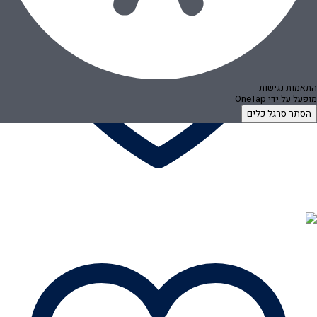
התאמות נגישות
מופעל על ידי
OneTap
הסתר סרגל כלים