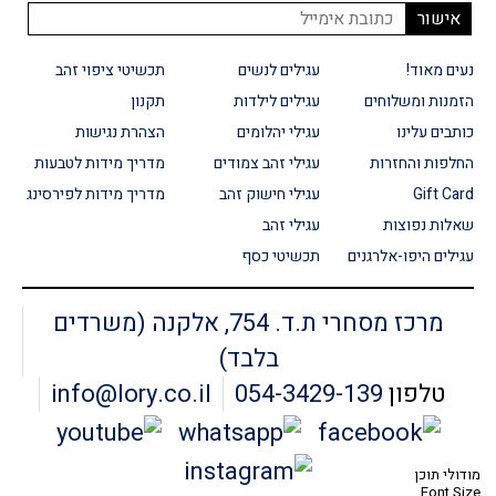
נעים מאוד!
עגילים לנשים
תכשיטי ציפוי זהב
הזמנות ומשלוחים
עגילים לילדות
תקנון
כותבים עלינו
עגילי יהלומים
הצהרת נגישות
החלפות והחזרות
עגילי זהב צמודים
מדריך מידות לטבעות
Gift Card
עגילי חישוק זהב
מדריך מידות לפירסינג
שאלות נפוצות
עגילי זהב
עגילים היפו-אלרגנים
תכשיטי כסף
מרכז מסחרי ת.ד. 754, אלקנה (משרדים
בלבד)
טלפון
054-3429-139
info@lory.co.il
מודולי תוכן
Font Size