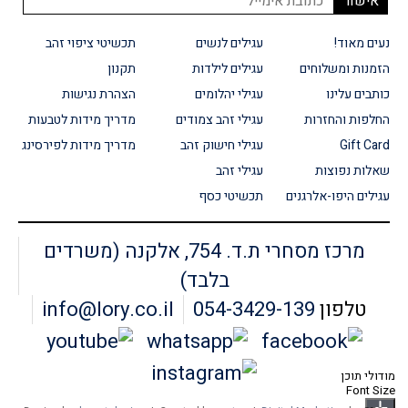
נעים מאוד!
עגילים לנשים
תכשיטי ציפוי זהב
הזמנות ומשלוחים
עגילים לילדות
תקנון
כותבים עלינו
עגילי יהלומים
הצהרת נגישות
החלפות והחזרות
עגילי זהב צמודים
מדריך מידות לטבעות
Gift Card
עגילי חישוק זהב
מדריך מידות לפירסינג
שאלות נפוצות
עגילי זהב
עגילים היפו-אלרגנים
תכשיטי כסף
מרכז מסחרי ת.ד. 754, אלקנה (משרדים
בלבד)
טלפון
054-3429-139
info@lory.co.il
מודולי תוכן
Font Size